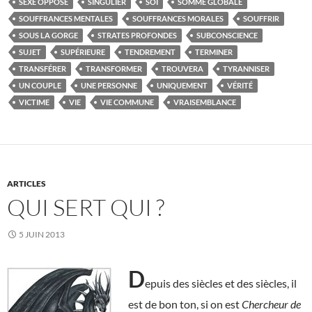
SEXE OPPOSÉ
SINGULIER
SOI
SOMME GLOBALE
SOUFFRANCES MENTALES
SOUFFRANCES MORALES
SOUFFRIR
SOUS LA GORGE
STRATES PROFONDES
SUBCONSCIENCE
SUJET
SUPÉRIEURE
TENDREMENT
TERMINER
TRANSFÉRER
TRANSFORMER
TROUVERA
TYRANNISER
UN COUPLE
UNE PERSONNE
UNIQUEMENT
VÉRITÉ
VICTIME
VIE
VIE COMMUNE
VRAISEMBLANCE
ARTICLES
QUI SERT QUI ?
5 JUIN 2013
D
epuis des siècles et des siècles, il
est de bon ton, si on est
Chercheur de