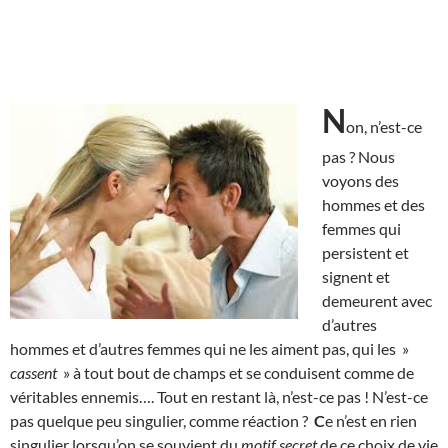
N
on, n’est-ce
pas ? Nous
voyons des
hommes et des
femmes qui
persistent et
signent et
demeurent avec
d’autres
hommes et d’autres femmes qui ne les aiment pas, qui les »
cassent
» à tout bout de champs et se conduisent comme de
véritables ennemis…. Tout en restant là, n’est-ce pas ! N’est-ce
pas quelque peu singulier, comme réaction ?
C
e n’est en rien
singulier lorsqu’on se souvient du
motif secret
de ce choix de vie