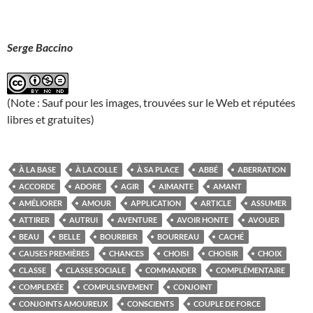
Serge Baccino
(Note : Sauf pour les images, trouvées sur le Web et réputées
libres et gratuites)
À LA BASE
À LA COLLE
À SA PLACE
ABBÉ
ABERRATION
ACCORDE
ADORE
AGIR
AIMANTE
AMANT
AMÉLIORER
AMOUR
APPLICATION
ARTICLE
ASSUMER
ATTIRER
AUTRUI
AVENTURE
AVOIR HONTE
AVOUER
BEAU
BELLE
BOURBIER
BOURREAU
CACHÉ
CAUSES PREMIÈRES
CHANCES
CHOISI
CHOISIR
CHOIX
CLASSE
CLASSE SOCIALE
COMMANDER
COMPLÉMENTAIRE
COMPLEXÉE
COMPULSIVEMENT
CONJOINT
CONJOINTS AMOUREUX
CONSCIENTS
COUPLE DE FORCE