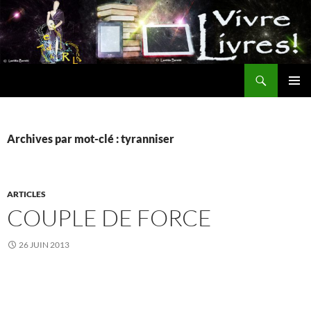
Aller
au
contenu
Recherche
MENU
PRINCI
Archives par mot-clé : tyranniser
ARTICLES
COUPLE DE FORCE
26 JUIN 2013