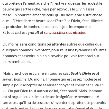
qui prête de l’argent au riche ? Il est vrai que sur Terre, c’est le
pauvre qui sert le riche, mais pensez-vous le Divin assez
mesquin pour réclamer de celui qui lui doit la vie autre chose
que… D’être libre et heureux de l’être ? Le Divin, c’est l’illimité,
la profusion, le bonheur absolu et la joie intemporelle.
Et tout ceci est
gratuit
et
sans conditions ou attentes.
Du moins, sans conditions ou attentes
autres que celles que
quelques hommes inventent, pour réussir à tyranniser d’autres
hommes et asseoir un bien pitoyable pouvoir temporel sur
leurs semblables.
Mais une chose est claire en tous les cas :
Seul le Divin peut
servir l’homme.
Du moins, l’homme qui est assez modeste et
simple pour accepter de se laisser choyer et chérir par
Dieu en
lui.
Ou par Dieu tout autour de lui, c’est pareil. Mais l’homme
est si orgueilleux, si imbu de son insignifiante personnalité
terrestre, qu’il n’a de cesse de s’inventer de prétendus pouvoirs
qui n’existent en fait que dans son mental enfiévré et dont le