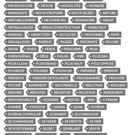
MIS EN OEUVRE
MOCHE
MODALITÉS
MOINDRE
MORDANTE
MOTIF PROFOND
MOTIF SECRET
NATURE
NATURELLEMENT
NE S'AIME PAS
NÉANMOINS
NÉANT
NÉVRALGIQUES
NIVEAU D'INSTRUCTION
NOBLE BUT
NORMAL
OBJECTIVES
OCCULTER
ORDONNER
PAPE
PAR AILLEURS
PARFAIT
PASSÉE
PATERNITÉ
PAUVRE
PAYER
PENSE
PERDS
PERSONNE
PEUR
PHÉNOMÉNAL
PIÈGE
PIQUES
PIRE
PLUS BAS
PLUS CLEAN
PLUS GRAND
PLUS HAUT
PÔLE OPPOSÉ
POURSUIT
POUSSER
POUVOIR
PRÉMISSE
PRÉSENT
PRÉSENTE
PRINCIPE DE POLARITÉ
PROGRAMMÉE
PROUVER
PSYCHÉ
RAREMENT
RATIONNELLE
RÉACTION
RÉALISER
RÉDUIRE
RÉDUITES
RÉGENTER
RELATION
RENDEMENT
RESPONSABILITÉ
RESSERRE
RESTER
RIEN
S TRAHIR
S'AIMER
S'ASSOCIE
SAINES
SAINS
SCHÉMA
SCHÉMA COMPULSIF
SE BARRER
SE CONSOLENT
SE CONVAINCRE
SE MARIE
SE MENTIR
SE NIER
SE POSITIONNER
SECRET
SEMBLANT
SENTIR