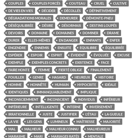
COUPLES
COUPLES FORCÉS
COUTEAU
CRUEL
CULTIVE
DE VIES EN VIES
DÉCIDER
DÉCOLLÉS
DÉFINITIVEMENT
DÉGRADATIONS MORALES
DEMEURER
DÉMONTE-PNEU
DÉSÉQUILIBRÉE
DÉSIRE
DÉSORMAIS
DESTINS LOUPÉS
DEVOIRS
DOMAINE
DOMAINES
DOMINER
DRAME
DURER
ELLES-MÊMES
EN DANGER
ENFANTS
ENFER
ENGENDRE
ENNEMIS
ENSUITE
EQUILIBRE
ÉQUILIBRÉE
ESPÉRER
ESPOIR
ESPRIT
ÉVIDENT
ÉVOLUÉE
EXCUSE
EXEMPLE
EXEMPLES CONCRETS
EXISTENCE
FACE
FAIRE HONTE
FEMME
FIERTÉ OBLIGE
FINALEMENT
FOUILLER
GENRE
HASARD
HEUREUX
HISTOIRE
HOMME
HONNÊTE
HUMAIN
HYPOCRITE
IDÉALE
IDENTIQUES
IMMANQUABLEMENT
IMPLIQUE
INCONSCIEMMENT
INCONSCIENT
INDIVIDUS
INFÉRIEUR
INFÉRIEURE
INTELLIGENTE
INTERNE
INVERSEMENT
IRRATIONNELLE
JUSTE
JUSTIFIER
L'ÉTAU
LA GUEULE
LA VIE
LES GENS
LUMINEUX
MAÎTRESSE
MAJORITÉ
MAL
MALHEUR
MALHEUR CONNU
MALHEUREUX
MARASME
MARI
MARIAGES RATÉS
MENTALE