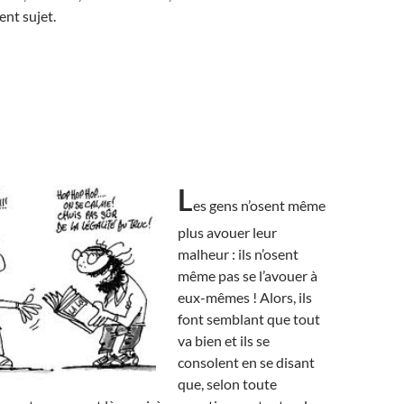
ent sujet.
L
es gens n’osent même
plus avouer leur
malheur : ils n’osent
même pas se l’avouer à
eux-mêmes ! Alors, ils
font semblant que tout
va bien et ils se
consolent en se disant
que, selon toute