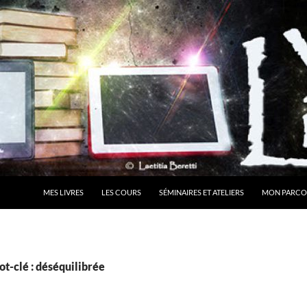
MES LIVRES
LES COURS
SÉMINAIRES ET ATELIERS
MON PARCO
t-clé : déséquilibrée