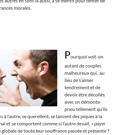
s autres en sont là aussi, à se mentir pour tenter de
frances morales.
P
ourquoi voit-on
autant de couples
malheureux qui, au
lieu de s’aimer
tendrement et de
devoir être décollés
avec un démonte-
pneu tellement qu’ils
n à l’autre, se querellent, se lancent des piques à la
 mal et se comportent comme si l’autre devait »
payer
globale de toute leur souffrance passée et présente ?