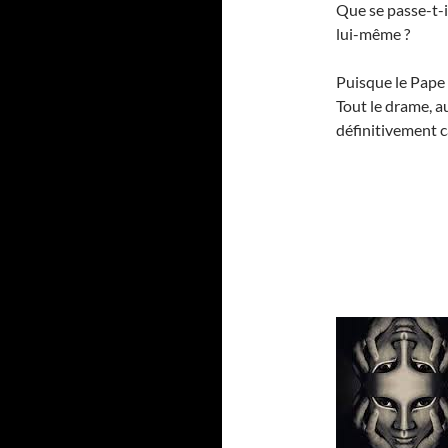
Que se passe-t-i
lui-même ?
Puisque le Pape n
Tout le drame, a
définitivement 