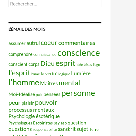
Rechercher :
L’ÉMAIL DES MOTS
coeur
commentaires
autrui
assumer
conscience
comprendre
connaissance
esprit
Dieu
conscient
corps
idée
Jésus
l'ego
l'esprit
Lumière
la vérité
l'âme
logique
l’homme
mental
Maîtres
personne
Moi-Idéalisé
pensées
paix
pouvoir
peur
plaisir
processus mentaux
Psychologie ésotérique
question
Psychologues Esotéristes
psy éso
questions
sujet
sanskrit
responsabilité
Terre