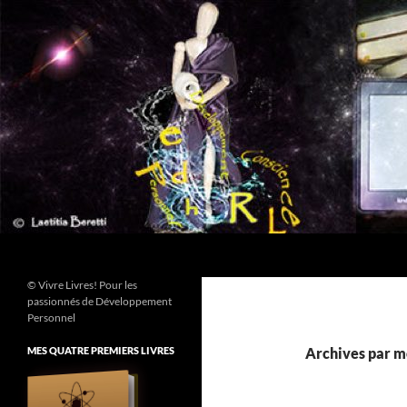
Aller
au
contenu
Recherche
© Vivre Livres! Pour les
passionnés de Développement
Personnel
MES QUATRE PREMIERS LIVRES
Archives par mo