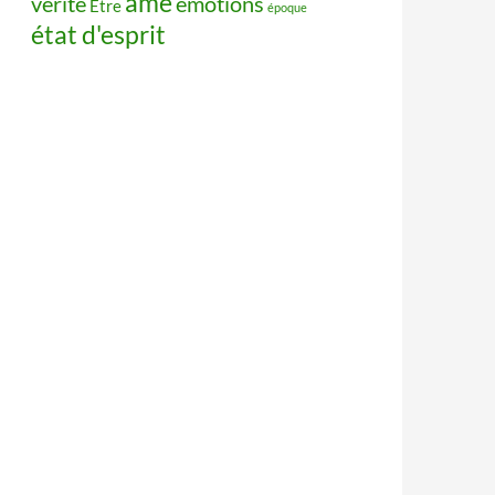
âme
vérité
émotions
Être
époque
état d'esprit