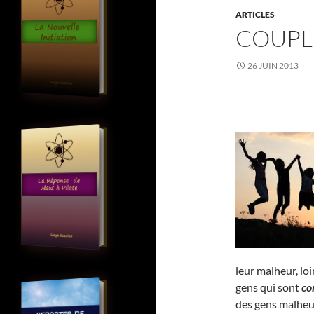
ARTICLES
COUPL
26 JUIN 2013
leur malheur, lo
gens qui sont
co
des gens malheu