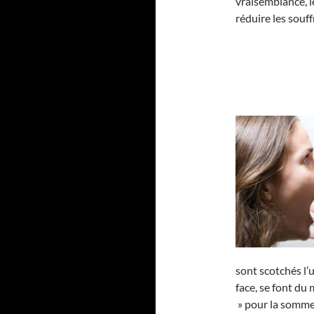
vraisemblance, le
réduire les souf
sont scotchés l’u
face, se font du
» pour la somme 