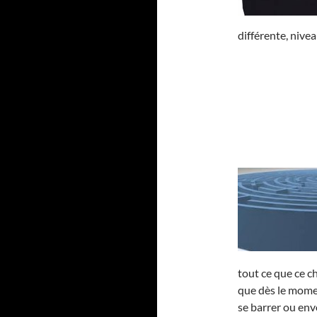
différente, nivea
tout ce que ce c
que dès le momen
se barrer ou env