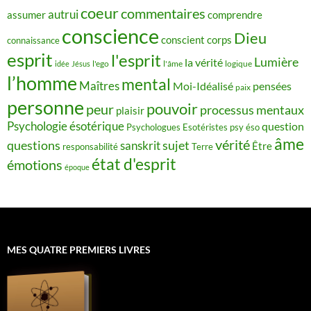
coeur
commentaires
autrui
assumer
comprendre
conscience
Dieu
conscient
corps
connaissance
esprit
l'esprit
Lumière
la vérité
idée
Jésus
l'ego
l'âme
logique
l’homme
mental
Maîtres
Moi-Idéalisé
pensées
paix
personne
pouvoir
peur
processus mentaux
plaisir
Psychologie ésotérique
question
Psychologues Esotéristes
psy éso
âme
vérité
questions
sujet
sanskrit
Être
responsabilité
Terre
état d'esprit
émotions
époque
MES QUATRE PREMIERS LIVRES