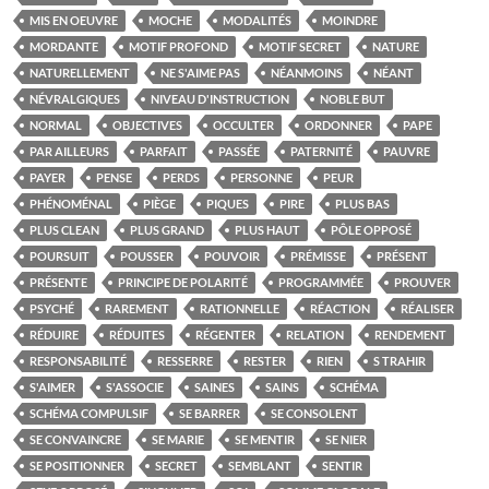
MIS EN OEUVRE
MOCHE
MODALITÉS
MOINDRE
MORDANTE
MOTIF PROFOND
MOTIF SECRET
NATURE
NATURELLEMENT
NE S'AIME PAS
NÉANMOINS
NÉANT
NÉVRALGIQUES
NIVEAU D'INSTRUCTION
NOBLE BUT
NORMAL
OBJECTIVES
OCCULTER
ORDONNER
PAPE
PAR AILLEURS
PARFAIT
PASSÉE
PATERNITÉ
PAUVRE
PAYER
PENSE
PERDS
PERSONNE
PEUR
PHÉNOMÉNAL
PIÈGE
PIQUES
PIRE
PLUS BAS
PLUS CLEAN
PLUS GRAND
PLUS HAUT
PÔLE OPPOSÉ
POURSUIT
POUSSER
POUVOIR
PRÉMISSE
PRÉSENT
PRÉSENTE
PRINCIPE DE POLARITÉ
PROGRAMMÉE
PROUVER
PSYCHÉ
RAREMENT
RATIONNELLE
RÉACTION
RÉALISER
RÉDUIRE
RÉDUITES
RÉGENTER
RELATION
RENDEMENT
RESPONSABILITÉ
RESSERRE
RESTER
RIEN
S TRAHIR
S'AIMER
S'ASSOCIE
SAINES
SAINS
SCHÉMA
SCHÉMA COMPULSIF
SE BARRER
SE CONSOLENT
SE CONVAINCRE
SE MARIE
SE MENTIR
SE NIER
SE POSITIONNER
SECRET
SEMBLANT
SENTIR