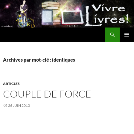
Aller
au
contenu
Recherche
MENU
PRINCI
Archives par mot-clé : identiques
ARTICLES
COUPLE DE FORCE
26 JUIN 2013