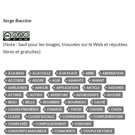
Serge Baccino
(Note : Sauf pour les images, trouvées sur le Web et réputées
libres et gratuites)
À LA BASE
À LA COLLE
À SA PLACE
ABBÉ
ABERRATION
ACCORDE
ADORE
AGIR
AIMANTE
AMANT
AMÉLIORER
AMOUR
APPLICATION
ARTICLE
ASSUMER
ATTIRER
AUTRUI
AVENTURE
AVOIR HONTE
AVOUER
BEAU
BELLE
BOURBIER
BOURREAU
CACHÉ
CAUSES PREMIÈRES
CHANCES
CHOISI
CHOISIR
CHOIX
CLASSE
CLASSE SOCIALE
COMMANDER
COMPLÉMENTAIRE
COMPLEXÉE
COMPULSIVEMENT
CONJOINT
CONJOINTS AMOUREUX
CONSCIENTS
COUPLE DE FORCE