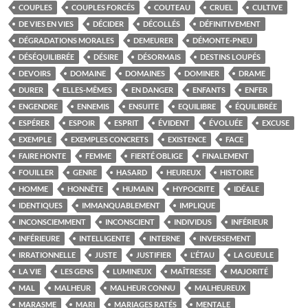
COUPLES
COUPLES FORCÉS
COUTEAU
CRUEL
CULTIVE
DE VIES EN VIES
DÉCIDER
DÉCOLLÉS
DÉFINITIVEMENT
DÉGRADATIONS MORALES
DEMEURER
DÉMONTE-PNEU
DÉSÉQUILIBRÉE
DÉSIRE
DÉSORMAIS
DESTINS LOUPÉS
DEVOIRS
DOMAINE
DOMAINES
DOMINER
DRAME
DURER
ELLES-MÊMES
EN DANGER
ENFANTS
ENFER
ENGENDRE
ENNEMIS
ENSUITE
EQUILIBRE
ÉQUILIBRÉE
ESPÉRER
ESPOIR
ESPRIT
ÉVIDENT
ÉVOLUÉE
EXCUSE
EXEMPLE
EXEMPLES CONCRETS
EXISTENCE
FACE
FAIRE HONTE
FEMME
FIERTÉ OBLIGE
FINALEMENT
FOUILLER
GENRE
HASARD
HEUREUX
HISTOIRE
HOMME
HONNÊTE
HUMAIN
HYPOCRITE
IDÉALE
IDENTIQUES
IMMANQUABLEMENT
IMPLIQUE
INCONSCIEMMENT
INCONSCIENT
INDIVIDUS
INFÉRIEUR
INFÉRIEURE
INTELLIGENTE
INTERNE
INVERSEMENT
IRRATIONNELLE
JUSTE
JUSTIFIER
L'ÉTAU
LA GUEULE
LA VIE
LES GENS
LUMINEUX
MAÎTRESSE
MAJORITÉ
MAL
MALHEUR
MALHEUR CONNU
MALHEUREUX
MARASME
MARI
MARIAGES RATÉS
MENTALE