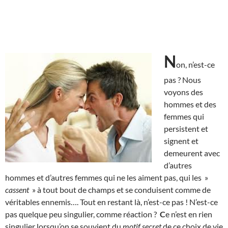
N
on, n’est-ce
pas ? Nous
voyons des
hommes et des
femmes qui
persistent et
signent et
demeurent avec
d’autres
hommes et d’autres femmes qui ne les aiment pas, qui les »
cassent
» à tout bout de champs et se conduisent comme de
véritables ennemis…. Tout en restant là, n’est-ce pas ! N’est-ce
pas quelque peu singulier, comme réaction ?
C
e n’est en rien
singulier lorsqu’on se souvient du
motif secret
de ce choix de vie