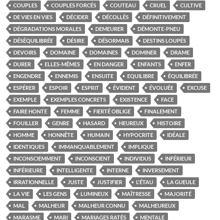
COUPLES
COUPLES FORCÉS
COUTEAU
CRUEL
CULTIVE
DE VIES EN VIES
DÉCIDER
DÉCOLLÉS
DÉFINITIVEMENT
DÉGRADATIONS MORALES
DEMEURER
DÉMONTE-PNEU
DÉSÉQUILIBRÉE
DÉSIRE
DÉSORMAIS
DESTINS LOUPÉS
DEVOIRS
DOMAINE
DOMAINES
DOMINER
DRAME
DURER
ELLES-MÊMES
EN DANGER
ENFANTS
ENFER
ENGENDRE
ENNEMIS
ENSUITE
EQUILIBRE
ÉQUILIBRÉE
ESPÉRER
ESPOIR
ESPRIT
ÉVIDENT
ÉVOLUÉE
EXCUSE
EXEMPLE
EXEMPLES CONCRETS
EXISTENCE
FACE
FAIRE HONTE
FEMME
FIERTÉ OBLIGE
FINALEMENT
FOUILLER
GENRE
HASARD
HEUREUX
HISTOIRE
HOMME
HONNÊTE
HUMAIN
HYPOCRITE
IDÉALE
IDENTIQUES
IMMANQUABLEMENT
IMPLIQUE
INCONSCIEMMENT
INCONSCIENT
INDIVIDUS
INFÉRIEUR
INFÉRIEURE
INTELLIGENTE
INTERNE
INVERSEMENT
IRRATIONNELLE
JUSTE
JUSTIFIER
L'ÉTAU
LA GUEULE
LA VIE
LES GENS
LUMINEUX
MAÎTRESSE
MAJORITÉ
MAL
MALHEUR
MALHEUR CONNU
MALHEUREUX
MARASME
MARI
MARIAGES RATÉS
MENTALE