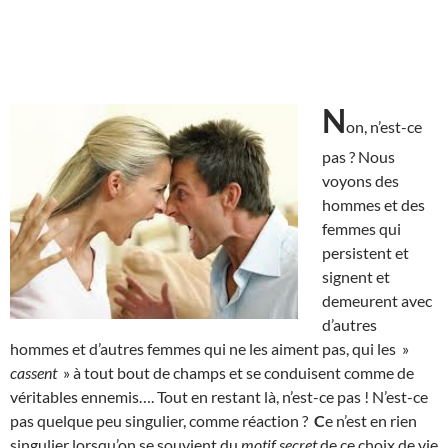
N
on, n’est-ce
pas ? Nous
voyons des
hommes et des
femmes qui
persistent et
signent et
demeurent avec
d’autres
hommes et d’autres femmes qui ne les aiment pas, qui les »
cassent
» à tout bout de champs et se conduisent comme de
véritables ennemis…. Tout en restant là, n’est-ce pas ! N’est-ce
pas quelque peu singulier, comme réaction ?
C
e n’est en rien
singulier lorsqu’on se souvient du
motif secret
de ce choix de vie