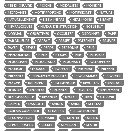
MIS EN OEUVRE
MOCHE
MODALITÉS
MOINDRE
MORDANTE
MOTIF PROFOND
MOTIF SECRET
NATURE
NATURELLEMENT
NE S'AIME PAS
NÉANMOINS
NÉANT
NÉVRALGIQUES
NIVEAU D'INSTRUCTION
NOBLE BUT
NORMAL
OBJECTIVES
OCCULTER
ORDONNER
PAPE
PAR AILLEURS
PARFAIT
PASSÉE
PATERNITÉ
PAUVRE
PAYER
PENSE
PERDS
PERSONNE
PEUR
PHÉNOMÉNAL
PIÈGE
PIQUES
PIRE
PLUS BAS
PLUS CLEAN
PLUS GRAND
PLUS HAUT
PÔLE OPPOSÉ
POURSUIT
POUSSER
POUVOIR
PRÉMISSE
PRÉSENT
PRÉSENTE
PRINCIPE DE POLARITÉ
PROGRAMMÉE
PROUVER
PSYCHÉ
RAREMENT
RATIONNELLE
RÉACTION
RÉALISER
RÉDUIRE
RÉDUITES
RÉGENTER
RELATION
RENDEMENT
RESPONSABILITÉ
RESSERRE
RESTER
RIEN
S TRAHIR
S'AIMER
S'ASSOCIE
SAINES
SAINS
SCHÉMA
SCHÉMA COMPULSIF
SE BARRER
SE CONSOLENT
SE CONVAINCRE
SE MARIE
SE MENTIR
SE NIER
SE POSITIONNER
SECRET
SEMBLANT
SENTIR