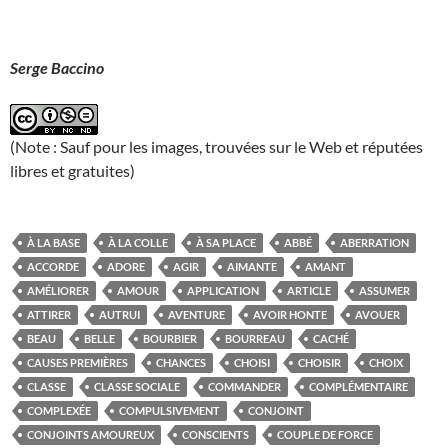
Serge Baccino
(Note : Sauf pour les images, trouvées sur le Web et réputées
libres et gratuites)
À LA BASE
À LA COLLE
À SA PLACE
ABBÉ
ABERRATION
ACCORDE
ADORE
AGIR
AIMANTE
AMANT
AMÉLIORER
AMOUR
APPLICATION
ARTICLE
ASSUMER
ATTIRER
AUTRUI
AVENTURE
AVOIR HONTE
AVOUER
BEAU
BELLE
BOURBIER
BOURREAU
CACHÉ
CAUSES PREMIÈRES
CHANCES
CHOISI
CHOISIR
CHOIX
CLASSE
CLASSE SOCIALE
COMMANDER
COMPLÉMENTAIRE
COMPLEXÉE
COMPULSIVEMENT
CONJOINT
CONJOINTS AMOUREUX
CONSCIENTS
COUPLE DE FORCE