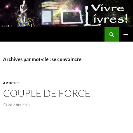
Aller
au
contenu
Recherche
MENU
PRINCI
Archives par mot-clé : se convaincre
ARTICLES
COUPLE DE FORCE
26 JUIN 2013