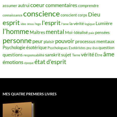
coeur
commentaires
autrui
assumer
comprendre
conscience
Dieu
conscient
corps
connaissance
esprit
l'esprit
Lumière
la vérité
idée
Jésus
l'ego
l'âme
logique
l’homme
mental
Maîtres
Moi-Idéalisé
pensées
paix
personne
pouvoir
peur
processus mentaux
plaisir
Psychologie ésotérique
question
Psychologues Esotéristes
psy éso
âme
vérité
questions
sujet
sanskrit
Être
responsabilité
Terre
état d'esprit
émotions
époque
MES QUATRE PREMIERS LIVRES