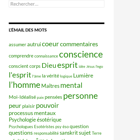
Rechercher :
L’ÉMAIL DES MOTS
coeur
commentaires
autrui
assumer
conscience
comprendre
connaissance
esprit
Dieu
conscient
corps
idée
Jésus
l'ego
l'esprit
Lumière
la vérité
l'âme
logique
l’homme
mental
Maîtres
personne
Moi-Idéalisé
pensées
paix
pouvoir
peur
plaisir
processus mentaux
Psychologie ésotérique
question
Psychologues Esotéristes
psy éso
questions
sujet
sanskrit
responsabilité
Terre