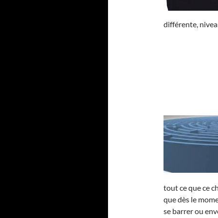
différente, nivea
tout ce que ce c
que dès le momen
se barrer ou env