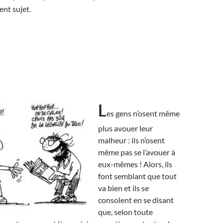
ent sujet.
L
es gens n’osent même
plus avouer leur
malheur : ils n’osent
même pas se l’avouer à
eux-mêmes ! Alors, ils
font semblant que tout
va bien et ils se
consolent en se disant
que, selon toute