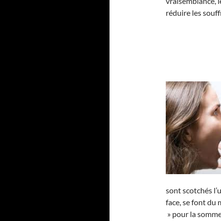
vraisemblance, le
réduire les souf
sont scotchés l’u
face, se font du
» pour la somme 