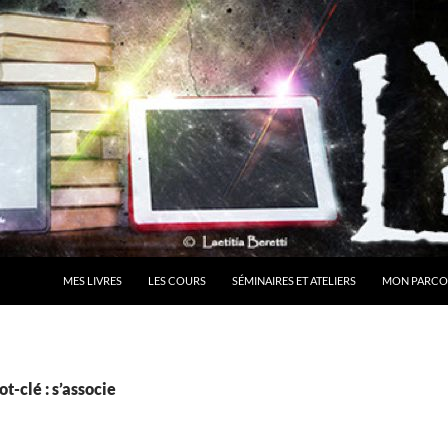
MES LIVRES
LES COURS
SÉMINAIRES ET ATELIERS
MON PARCO
t-clé : s’associe