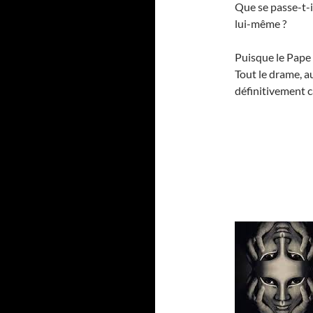
Que se passe-t-i
lui-même ?
Puisque le Pape n
Tout le drame, a
définitivement 