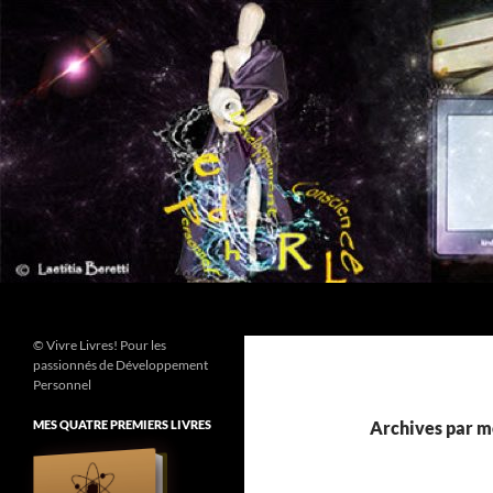
Aller
au
contenu
Recherche
© Vivre Livres! Pour les
passionnés de Développement
Personnel
MES QUATRE PREMIERS LIVRES
Archives par mo