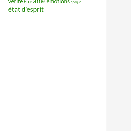
âme
vérité
émotions
Être
époque
état d'esprit