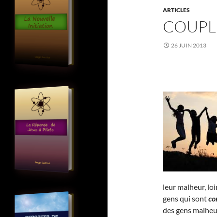
ARTICLES
COUPL
26 JUIN 2013
leur malheur, lo
gens qui sont
co
des gens malheu