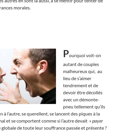
s autres en sont là aussi, à se mentir pour tenter de
frances morales.
P
ourquoi voit-on
autant de couples
malheureux qui, au
lieu de s’aimer
tendrement et de
devoir être décollés
avec un démonte-
pneu tellement qu’ils
n à l’autre, se querellent, se lancent des piques à la
 mal et se comportent comme si l’autre devait »
payer
globale de toute leur souffrance passée et présente ?