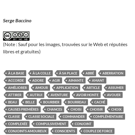
Serge Baccino
(Note : Sauf pour les images, trouvées sur le Web et réputées
libres et gratuites)
À LA BASE
À LA COLLE
À SA PLACE
ABBÉ
ABERRATION
ACCORDE
ADORE
AGIR
AIMANTE
AMANT
AMÉLIORER
AMOUR
APPLICATION
ARTICLE
ASSUMER
ATTIRER
AUTRUI
AVENTURE
AVOIR HONTE
AVOUER
BEAU
BELLE
BOURBIER
BOURREAU
CACHÉ
CAUSES PREMIÈRES
CHANCES
CHOISI
CHOISIR
CHOIX
CLASSE
CLASSE SOCIALE
COMMANDER
COMPLÉMENTAIRE
COMPLEXÉE
COMPULSIVEMENT
CONJOINT
CONJOINTS AMOUREUX
CONSCIENTS
COUPLE DE FORCE