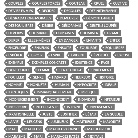
COUPLES
COUPLES FORCÉS
COUTEAU
CRUEL
CULTIVE
DE VIES EN VIES
DÉCIDER
DÉCOLLÉS
DÉFINITIVEMENT
DÉGRADATIONS MORALES
DEMEURER
DÉMONTE-PNEU
DÉSÉQUILIBRÉE
DÉSIRE
DÉSORMAIS
DESTINS LOUPÉS
DEVOIRS
DOMAINE
DOMAINES
DOMINER
DRAME
DURER
ELLES-MÊMES
EN DANGER
ENFANTS
ENFER
ENGENDRE
ENNEMIS
ENSUITE
EQUILIBRE
ÉQUILIBRÉE
ESPÉRER
ESPOIR
ESPRIT
ÉVIDENT
ÉVOLUÉE
EXCUSE
EXEMPLE
EXEMPLES CONCRETS
EXISTENCE
FACE
FAIRE HONTE
FEMME
FIERTÉ OBLIGE
FINALEMENT
FOUILLER
GENRE
HASARD
HEUREUX
HISTOIRE
HOMME
HONNÊTE
HUMAIN
HYPOCRITE
IDÉALE
IDENTIQUES
IMMANQUABLEMENT
IMPLIQUE
INCONSCIEMMENT
INCONSCIENT
INDIVIDUS
INFÉRIEUR
INFÉRIEURE
INTELLIGENTE
INTERNE
INVERSEMENT
IRRATIONNELLE
JUSTE
JUSTIFIER
L'ÉTAU
LA GUEULE
LA VIE
LES GENS
LUMINEUX
MAÎTRESSE
MAJORITÉ
MAL
MALHEUR
MALHEUR CONNU
MALHEUREUX
MARASME
MARI
MARIAGES RATÉS
MENTALE