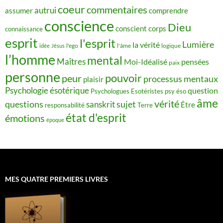
coeur
commentaires
autrui
assumer
comprendre
conscience
Dieu
conscient
corps
connaissance
esprit
l'esprit
Lumière
la vérité
idée
Jésus
l'ego
l'âme
logique
l’homme
mental
Maîtres
Moi-Idéalisé
pensées
paix
personne
pouvoir
peur
processus mentaux
plaisir
Psychologie ésotérique
question
Psychologues Esotéristes
psy éso
âme
vérité
questions
sujet
sanskrit
Être
responsabilité
Terre
état d'esprit
émotions
époque
MES QUATRE PREMIERS LIVRES