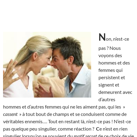
N
on, n’est-ce
pas ? Nous
voyons des
hommes et des
femmes qui
persistent et
signent et
demeurent avec
d’autres
hommes et d’autres femmes qui ne les aiment pas, qui les »
cassent
» à tout bout de champs et se conduisent comme de
véritables ennemis…. Tout en restant là, n’est-ce pas ! N’est-ce
pas quelque peu singulier, comme réaction ?
C
e n’est en rien
singulier lorsqu’on se souvient du
motif secret
de ce choix de vie