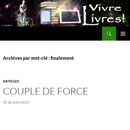
Aller
au
contenu
Recherche
MENU
PRINCI
Archives par mot-clé : finalement
ARTICLES
COUPLE DE FORCE
26 JUIN 2013