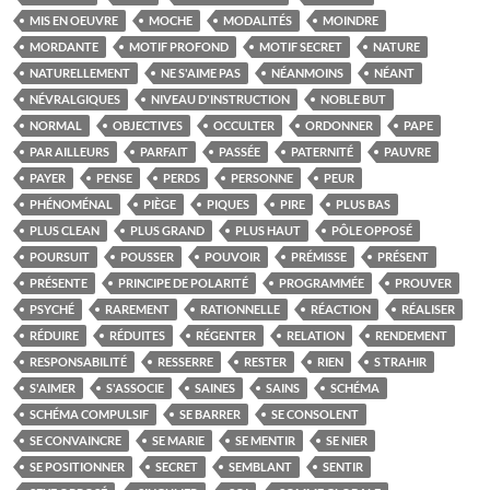
MIS EN OEUVRE
MOCHE
MODALITÉS
MOINDRE
MORDANTE
MOTIF PROFOND
MOTIF SECRET
NATURE
NATURELLEMENT
NE S'AIME PAS
NÉANMOINS
NÉANT
NÉVRALGIQUES
NIVEAU D'INSTRUCTION
NOBLE BUT
NORMAL
OBJECTIVES
OCCULTER
ORDONNER
PAPE
PAR AILLEURS
PARFAIT
PASSÉE
PATERNITÉ
PAUVRE
PAYER
PENSE
PERDS
PERSONNE
PEUR
PHÉNOMÉNAL
PIÈGE
PIQUES
PIRE
PLUS BAS
PLUS CLEAN
PLUS GRAND
PLUS HAUT
PÔLE OPPOSÉ
POURSUIT
POUSSER
POUVOIR
PRÉMISSE
PRÉSENT
PRÉSENTE
PRINCIPE DE POLARITÉ
PROGRAMMÉE
PROUVER
PSYCHÉ
RAREMENT
RATIONNELLE
RÉACTION
RÉALISER
RÉDUIRE
RÉDUITES
RÉGENTER
RELATION
RENDEMENT
RESPONSABILITÉ
RESSERRE
RESTER
RIEN
S TRAHIR
S'AIMER
S'ASSOCIE
SAINES
SAINS
SCHÉMA
SCHÉMA COMPULSIF
SE BARRER
SE CONSOLENT
SE CONVAINCRE
SE MARIE
SE MENTIR
SE NIER
SE POSITIONNER
SECRET
SEMBLANT
SENTIR