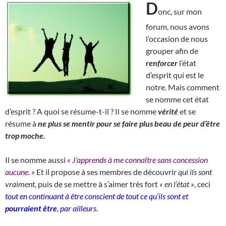
D
onc, sur mon
forum, nous avons
l’occasion de nous
grouper afin de
renforcer
l’état
d’esprit qui est le
notre. Mais comment
se nomme cet état
d’esprit ? A quoi se résume-t-il ? Il se nomme
vérité
et se
résume à
ne plus se mentir pour se faire plus beau de peur d’être
trop moche.
Il se nomme aussi
« J’apprends à me connaître sans concession
aucune. »
Et il propose à ses membres de découvrir
qui ils sont
vraiment
, puis de se mettre à s’aimer très fort
« en l’état »
, ceci
tout en continuant à être conscient de tout ce qu’ils sont et
pourraient être
, par ailleurs.