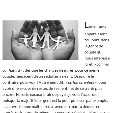
L
es enfants
apparaissent
toujours, dans
le genre de
couple qui
nous intéresse
ici et »
comme
par hasard
« , dès que les chances de
durer
, pour ce même
couple, menacent d’être réduites à néant. Osez dire le
contraire, pour voir ! Autrement dit,
» on fait un enfant «
pour
avoir une excuse de rester, de se mentir et de se trahir plus
encore. Et cette excuse à l’air de payer, je vous l’accorde,
puisque la majorité des gens est là pour pousser, par exemple,
la pauvre femme malheureuse avec son mari, à demeurer
auprès de lui tout de même…. »
pour les enfants
« … N’est-ce pas