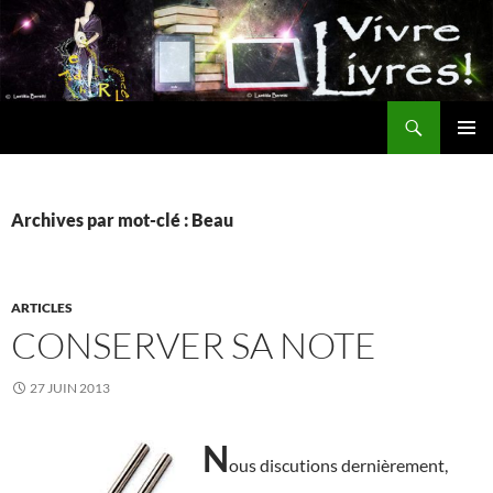
Aller
au
contenu
Recherche
MENU
PRINCI
Archives par mot-clé : Beau
ARTICLES
CONSERVER SA NOTE
27 JUIN 2013
N
ous discutions dernièrement,