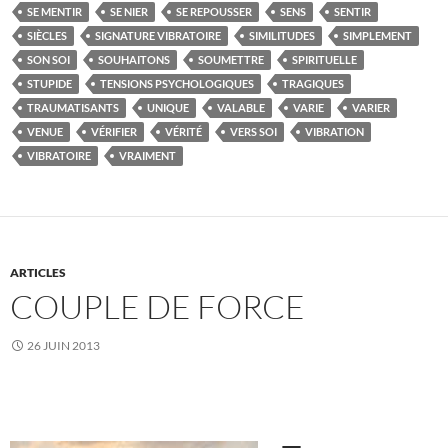
SE MENTIR
SE NIER
SE REPOUSSER
SENS
SENTIR
SIÈCLES
SIGNATURE VIBRATOIRE
SIMILITUDES
SIMPLEMENT
SON SOI
SOUHAITONS
SOUMETTRE
SPIRITUELLE
STUPIDE
TENSIONS PSYCHOLOGIQUES
TRAGIQUES
TRAUMATISANTS
UNIQUE
VALABLE
VARIE
VARIER
VENUE
VÉRIFIER
VÉRITÉ
VERS SOI
VIBRATION
VIBRATOIRE
VRAIMENT
ARTICLES
COUPLE DE FORCE
26 JUIN 2013