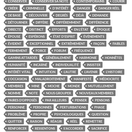
CONSERVER
CONSERVER SA NOTE
CONTEMPORAINS
COURIR
CRÉER
CRIMINELLE
D'INTÉRÊT
DANGER
DANGER RÉEL
DE BASE
DÉCOUVRIR
DEGRÉS
DÉJÀ
DEMANDE
DÉTOURNER
DIFFÈRE
DIFFÉREMMENT
DIFFÉRENCIE
DIRECTE
DISTINCT
EFFORTS
EN L'ÉTAT
ÉPOQUE
ÉPOUSE
ESPÉRONS
ÉTAT D'ESPRIT
ÉVÈNEMENTS
ÉVIDENT
EXCEPTIONNEL
EXTRÊMEMENT
FAÇON
FAIBLES
FERMEMENT
FORCE
FORUM
FRÉQUENCE
GAMINS ATTARDÉS
GÉNÉRALEMENT
HARMONIE
HONNÊTES
HUMANITÉ
INCARNÉ
INDIVIDUALITÉ
INSISTER
INTÉRÊT VITAL
INTUITION
L'AUTRE
L'AVENIR
L'HISTOIRE
L'OCCASION
MALADROITEMENT
MANIFESTÉ
MÉDIOCRITE
MEMBRES
MINE
MOCHE
MONDE
MUTUELLEMENT
NOMME
NOTE
NOUS GROUPER
NOUVEAUX MEMBRES
PAIRES D’OPPOSÉS
PAR AILLEURS
PENSER
PENSONS
PERSONNE
PERSONNES
PERTURBATIONS
PHASE
PROBLÈME
PROPRE
PSYCHOLOGIQUES
QUESTION
QUITTER
RAISON
RÉAGIR
RÉEL
REMETTRE
RENFORCER
RESSENTONS
S'ACCORDER
SACRIFICE