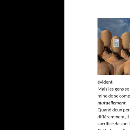
évident.
Mais les gens se
mine de se compl
mutuellement.
Quand deux pers
différemment, il
sacrifice de son 