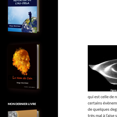
qui est celle de 
certains évèneme
MON DERNIER LIVRE
de quelques deg
très mal à l’aise