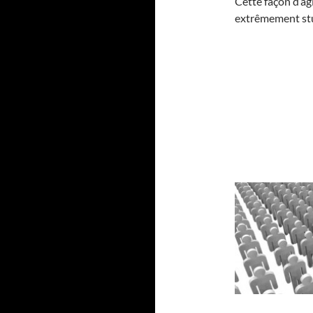
Cette façon d’agi
extrêmement stu