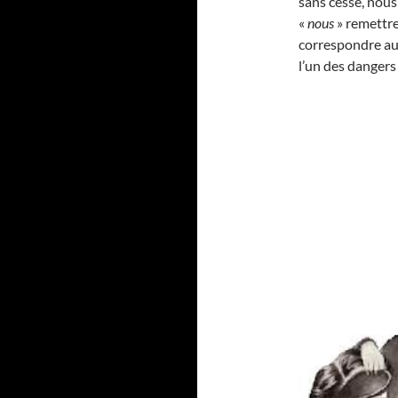
sans cesse, nou
«
nous
» remettr
correspondre aux
l’un des dangers 