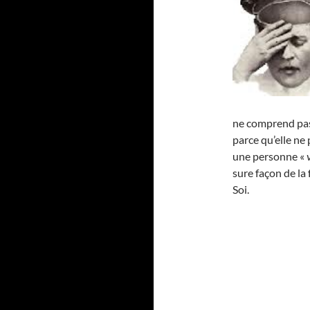
ne comprend pas 
parce qu’elle ne 
une personne «
sure façon de la
Soi.