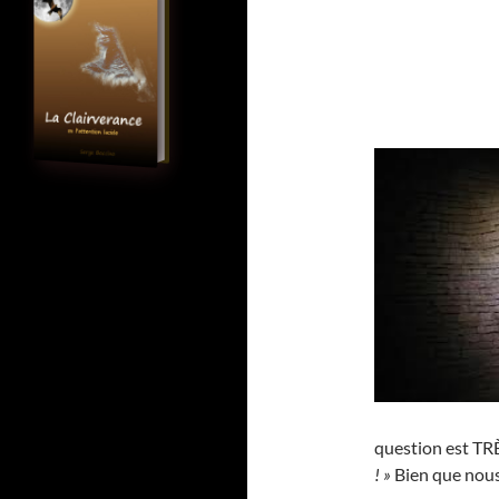
question est TRÈ
! »
Bien que nous