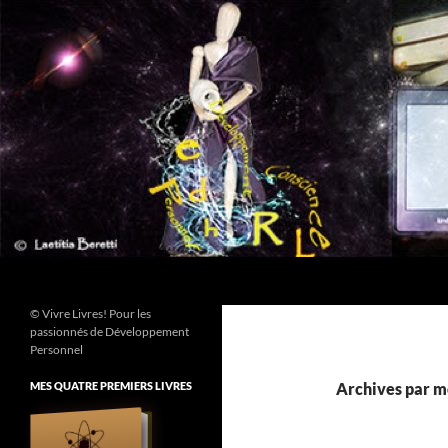
Aller
au
contenu
Recherche
© Vivre Livres! Pour les
passionnés de Développement
Personnel
MES QUATRE PREMIERS LIVRES
Archives par m