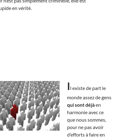
r n’est pas simplement criminelle, elle est
pide en vérité.
I
l existe de part le
monde assez de gens
qui sont déjà
en
harmonie avec ce
que nous sommes,
pour ne pas avoir
d’efforts à faire en