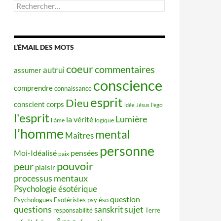
Rechercher :
L’ÉMAIL DES MOTS
coeur
commentaires
autrui
assumer
conscience
comprendre
connaissance
esprit
Dieu
conscient
corps
idée
Jésus
l'ego
l'esprit
Lumière
la vérité
l'âme
logique
l’homme
mental
Maîtres
personne
Moi-Idéalisé
pensées
paix
pouvoir
peur
plaisir
processus mentaux
Psychologie ésotérique
question
Psychologues Esotéristes
psy éso
questions
sujet
sanskrit
responsabilité
Terre