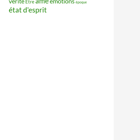
âme
vérité
émotions
Être
époque
état d'esprit