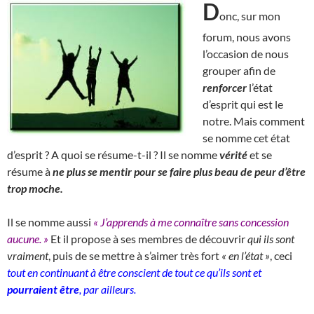
D
onc, sur mon
forum, nous avons
l’occasion de nous
grouper afin de
renforcer
l’état
d’esprit qui est le
notre. Mais comment
se nomme cet état
d’esprit ? A quoi se résume-t-il ? Il se nomme
vérité
et se
résume à
ne plus se mentir pour se faire plus beau de peur d’être
trop moche.
Il se nomme aussi
« J’apprends à me connaître sans concession
aucune. »
Et il propose à ses membres de découvrir
qui ils sont
vraiment
, puis de se mettre à s’aimer très fort
« en l’état »
, ceci
tout en continuant à être conscient de tout ce qu’ils sont et
pourraient être
, par ailleurs.