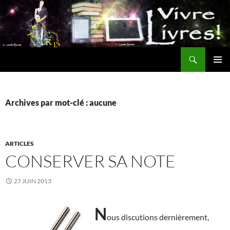
Aller
au
contenu
Recherche
MENU
PRINCI
Archives par mot-clé : aucune
ARTICLES
CONSERVER SA NOTE
27 JUIN 2013
N
ous discutions dernièrement,