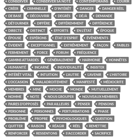
CONSERVER
CONSERVER SA NOTE
CONTEMPORAINS
COURIR
CRÉER
CRIMINELLE
D'INTÉRÊT
DANGER
DANGER RÉEL
DE BASE
DÉCOUVRIR
DEGRÉS
DÉJÀ
DEMANDE
DÉTOURNER
DIFFÈRE
DIFFÉREMMENT
DIFFÉRENCIE
DIRECTE
DISTINCT
EFFORTS
EN L'ÉTAT
ÉPOQUE
ÉPOUSE
ESPÉRONS
ÉTAT D'ESPRIT
ÉVÈNEMENTS
ÉVIDENT
EXCEPTIONNEL
EXTRÊMEMENT
FAÇON
FAIBLES
FERMEMENT
FORCE
FORUM
FRÉQUENCE
GAMINS ATTARDÉS
GÉNÉRALEMENT
HARMONIE
HONNÊTES
HUMANITÉ
INCARNÉ
INDIVIDUALITÉ
INSISTER
INTÉRÊT VITAL
INTUITION
L'AUTRE
L'AVENIR
L'HISTOIRE
L'OCCASION
MALADROITEMENT
MANIFESTÉ
MÉDIOCRITE
MEMBRES
MINE
MOCHE
MONDE
MUTUELLEMENT
NOMME
NOTE
NOUS GROUPER
NOUVEAUX MEMBRES
PAIRES D’OPPOSÉS
PAR AILLEURS
PENSER
PENSONS
PERSONNE
PERSONNES
PERTURBATIONS
PHASE
PROBLÈME
PROPRE
PSYCHOLOGIQUES
QUESTION
QUITTER
RAISON
RÉAGIR
RÉEL
REMETTRE
RENFORCER
RESSENTONS
S'ACCORDER
SACRIFICE