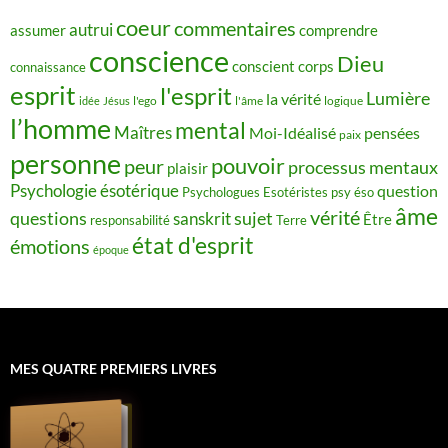
coeur
commentaires
autrui
assumer
comprendre
conscience
Dieu
conscient
corps
connaissance
esprit
l'esprit
Lumière
la vérité
idée
Jésus
l'ego
l'âme
logique
l’homme
mental
Maîtres
Moi-Idéalisé
pensées
paix
personne
pouvoir
peur
processus mentaux
plaisir
Psychologie ésotérique
question
Psychologues Esotéristes
psy éso
âme
vérité
questions
sujet
sanskrit
Être
responsabilité
Terre
état d'esprit
émotions
époque
MES QUATRE PREMIERS LIVRES