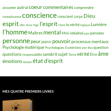
coeur
commentaires
autrui
assumer
comprendre
conscience
Dieu
conscient
corps
connaissance
esprit
l'esprit
Lumière
la vérité
idée
Jésus
l'ego
l'âme
logique
l’homme
mental
Maîtres
Moi-Idéalisé
pensées
paix
personne
pouvoir
peur
processus mentaux
plaisir
Psychologie ésotérique
question
Psychologues Esotéristes
psy éso
âme
vérité
questions
sujet
sanskrit
Être
responsabilité
Terre
état d'esprit
émotions
époque
MES QUATRE PREMIERS LIVRES