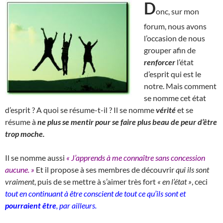
D
onc, sur mon
forum, nous avons
l’occasion de nous
grouper afin de
renforcer
l’état
d’esprit qui est le
notre. Mais comment
se nomme cet état
d’esprit ? A quoi se résume-t-il ? Il se nomme
vérité
et se
résume à
ne plus se mentir pour se faire plus beau de peur d’être
trop moche.
Il se nomme aussi
« J’apprends à me connaître sans concession
aucune. »
Et il propose à ses membres de découvrir
qui ils sont
vraiment
, puis de se mettre à s’aimer très fort
« en l’état »
, ceci
tout en continuant à être conscient de tout ce qu’ils sont et
pourraient être
, par ailleurs.