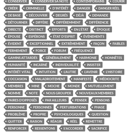
CONSERVER
CONSERVER SA NOTE
CONTEMPORAINS
COURIR
CRÉER
CRIMINELLE
D'INTÉRÊT
DANGER
DANGER RÉEL
DE BASE
DÉCOUVRIR
DEGRÉS
DÉJÀ
DEMANDE
DÉTOURNER
DIFFÈRE
DIFFÉREMMENT
DIFFÉRENCIE
DIRECTE
DISTINCT
EFFORTS
EN L'ÉTAT
ÉPOQUE
ÉPOUSE
ESPÉRONS
ÉTAT D'ESPRIT
ÉVÈNEMENTS
ÉVIDENT
EXCEPTIONNEL
EXTRÊMEMENT
FAÇON
FAIBLES
FERMEMENT
FORCE
FORUM
FRÉQUENCE
GAMINS ATTARDÉS
GÉNÉRALEMENT
HARMONIE
HONNÊTES
HUMANITÉ
INCARNÉ
INDIVIDUALITÉ
INSISTER
INTÉRÊT VITAL
INTUITION
L'AUTRE
L'AVENIR
L'HISTOIRE
L'OCCASION
MALADROITEMENT
MANIFESTÉ
MÉDIOCRITE
MEMBRES
MINE
MOCHE
MONDE
MUTUELLEMENT
NOMME
NOTE
NOUS GROUPER
NOUVEAUX MEMBRES
PAIRES D’OPPOSÉS
PAR AILLEURS
PENSER
PENSONS
PERSONNE
PERSONNES
PERTURBATIONS
PHASE
PROBLÈME
PROPRE
PSYCHOLOGIQUES
QUESTION
QUITTER
RAISON
RÉAGIR
RÉEL
REMETTRE
RENFORCER
RESSENTONS
S'ACCORDER
SACRIFICE