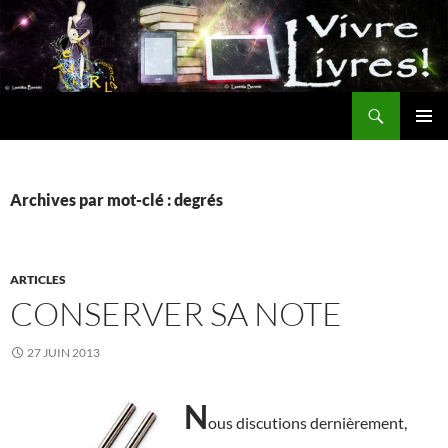
Aller
au
contenu
Recherche
MENU
PRINCI
Archives par mot-clé : degrés
ARTICLES
CONSERVER SA NOTE
27 JUIN 2013
N
ous discutions dernièrement,