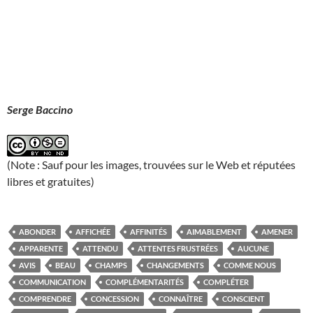
Serge Baccino
(Note : Sauf pour les images, trouvées sur le Web et réputées
libres et gratuites)
ABONDER
AFFICHÉE
AFFINITÉS
AIMABLEMENT
AMENER
APPARENTE
ATTENDU
ATTENTES FRUSTRÉES
AUCUNE
AVIS
BEAU
CHAMPS
CHANGEMENTS
COMME NOUS
COMMUNICATION
COMPLÉMENTARITÉS
COMPLÉTER
COMPRENDRE
CONCESSION
CONNAÎTRE
CONSCIENT