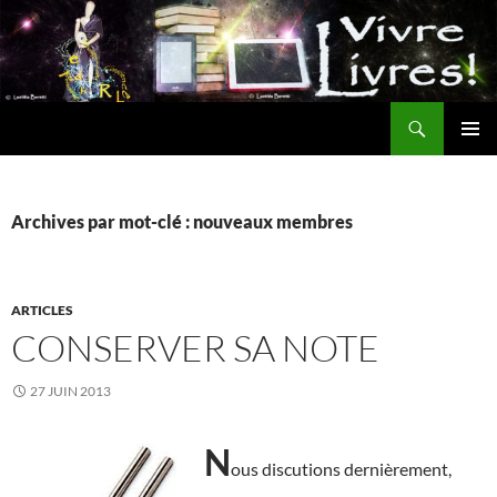
Aller
au
contenu
Recherche
MENU
PRINCI
Archives par mot-clé : nouveaux membres
ARTICLES
CONSERVER SA NOTE
27 JUIN 2013
N
ous discutions dernièrement,