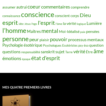
coeur
commentaires
autrui
assumer
comprendre
conscience
Dieu
conscient
corps
connaissance
esprit
l'esprit
Lumière
la vérité
idée
Jésus
l'ego
l'âme
logique
l’homme
mental
Maîtres
Moi-Idéalisé
pensées
paix
personne
pouvoir
peur
processus mentaux
plaisir
Psychologie ésotérique
question
Psychologues Esotéristes
psy éso
âme
vérité
questions
sujet
sanskrit
Être
responsabilité
Terre
état d'esprit
émotions
époque
MES QUATRE PREMIERS LIVRES