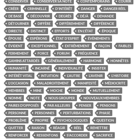
CONSERVER
CONSERVER SA NOTE
CONTEMPORAINS
COURIR
CRÉER
CRIMINELLE
D'INTÉRÊT
DANGER
DANGER RÉEL
DE BASE
DÉCOUVRIR
DEGRÉS
DÉJÀ
DEMANDE
DÉTOURNER
DIFFÈRE
DIFFÉREMMENT
DIFFÉRENCIE
DIRECTE
DISTINCT
EFFORTS
EN L'ÉTAT
ÉPOQUE
ÉPOUSE
ESPÉRONS
ÉTAT D'ESPRIT
ÉVÈNEMENTS
ÉVIDENT
EXCEPTIONNEL
EXTRÊMEMENT
FAÇON
FAIBLES
FERMEMENT
FORCE
FORUM
FRÉQUENCE
GAMINS ATTARDÉS
GÉNÉRALEMENT
HARMONIE
HONNÊTES
HUMANITÉ
INCARNÉ
INDIVIDUALITÉ
INSISTER
INTÉRÊT VITAL
INTUITION
L'AUTRE
L'AVENIR
L'HISTOIRE
L'OCCASION
MALADROITEMENT
MANIFESTÉ
MÉDIOCRITE
MEMBRES
MINE
MOCHE
MONDE
MUTUELLEMENT
NOMME
NOTE
NOUS GROUPER
NOUVEAUX MEMBRES
PAIRES D’OPPOSÉS
PAR AILLEURS
PENSER
PENSONS
PERSONNE
PERSONNES
PERTURBATIONS
PHASE
PROBLÈME
PROPRE
PSYCHOLOGIQUES
QUESTION
QUITTER
RAISON
RÉAGIR
RÉEL
REMETTRE
RENFORCER
RESSENTONS
S'ACCORDER
SACRIFICE