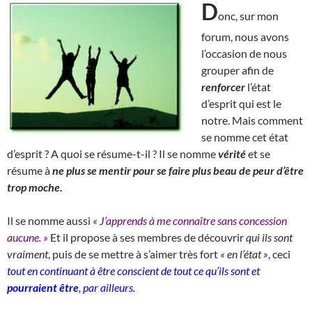
D
onc, sur mon
forum, nous avons
l’occasion de nous
grouper afin de
renforcer
l’état
d’esprit qui est le
notre. Mais comment
se nomme cet état
d’esprit ? A quoi se résume-t-il ? Il se nomme
vérité
et se
résume à
ne plus se mentir pour se faire plus beau de peur d’être
trop moche.
Il se nomme aussi
« J’apprends à me connaître sans concession
aucune. »
Et il propose à ses membres de découvrir
qui ils sont
vraiment
, puis de se mettre à s’aimer très fort
« en l’état »
, ceci
tout en continuant à être conscient de tout ce qu’ils sont et
pourraient être
, par ailleurs.