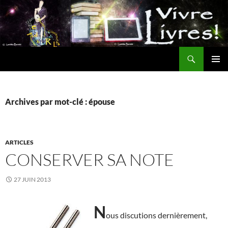
Aller
au
contenu
Recherche
MENU
PRINCI
Archives par mot-clé : épouse
ARTICLES
CONSERVER SA NOTE
27 JUIN 2013
N
ous discutions dernièrement,