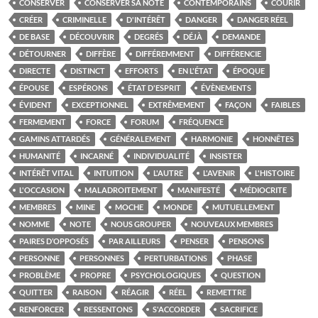
CONSERVER
CONSERVER SA NOTE
CONTEMPORAINS
COURIR
CRÉER
CRIMINELLE
D'INTÉRÊT
DANGER
DANGER RÉEL
DE BASE
DÉCOUVRIR
DEGRÉS
DÉJÀ
DEMANDE
DÉTOURNER
DIFFÈRE
DIFFÉREMMENT
DIFFÉRENCIE
DIRECTE
DISTINCT
EFFORTS
EN L'ÉTAT
ÉPOQUE
ÉPOUSE
ESPÉRONS
ÉTAT D'ESPRIT
ÉVÈNEMENTS
ÉVIDENT
EXCEPTIONNEL
EXTRÊMEMENT
FAÇON
FAIBLES
FERMEMENT
FORCE
FORUM
FRÉQUENCE
GAMINS ATTARDÉS
GÉNÉRALEMENT
HARMONIE
HONNÊTES
HUMANITÉ
INCARNÉ
INDIVIDUALITÉ
INSISTER
INTÉRÊT VITAL
INTUITION
L'AUTRE
L'AVENIR
L'HISTOIRE
L'OCCASION
MALADROITEMENT
MANIFESTÉ
MÉDIOCRITE
MEMBRES
MINE
MOCHE
MONDE
MUTUELLEMENT
NOMME
NOTE
NOUS GROUPER
NOUVEAUX MEMBRES
PAIRES D’OPPOSÉS
PAR AILLEURS
PENSER
PENSONS
PERSONNE
PERSONNES
PERTURBATIONS
PHASE
PROBLÈME
PROPRE
PSYCHOLOGIQUES
QUESTION
QUITTER
RAISON
RÉAGIR
RÉEL
REMETTRE
RENFORCER
RESSENTONS
S'ACCORDER
SACRIFICE