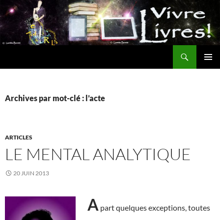
Aller
au
contenu
Recherche
MENU
PRINCI
Archives par mot-clé : l’acte
ARTICLES
LE MENTAL ANALYTIQUE
20 JUIN 2013
A
part quelques exceptions, toutes