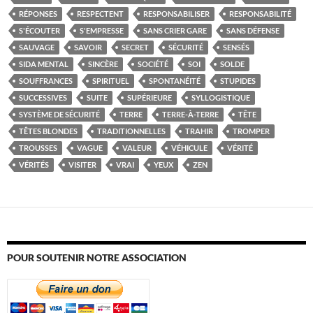
RÉPONSES
RESPECTENT
RESPONSABILISER
RESPONSABILITÉ
S'ÉCOUTER
S'EMPRESSE
SANS CRIER GARE
SANS DÉFENSE
SAUVAGE
SAVOIR
SECRET
SÉCURITÉ
SENSÉS
SIDA MENTAL
SINCÈRE
SOCIÉTÉ
SOI
SOLDE
SOUFFRANCES
SPIRITUEL
SPONTANÉITÉ
STUPIDES
SUCCESSIVES
SUITE
SUPÉRIEURE
SYLLOGISTIQUE
SYSTÈME DE SÉCURITÉ
TERRE
TERRE-À-TERRE
TÊTE
TÊTES BLONDES
TRADITIONNELLES
TRAHIR
TROMPER
TROUSSES
VAGUE
VALEUR
VÉHICULE
VÉRITÉ
VÉRITÉS
VISITER
VRAI
YEUX
ZEN
POUR SOUTENIR NOTRE ASSOCIATION