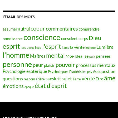
L’ÉMAIL DES MOTS
coeur
commentaires
autrui
assumer
comprendre
conscience
Dieu
conscient
corps
connaissance
esprit
l'esprit
Lumière
la vérité
idée
Jésus
l'ego
l'âme
logique
l’homme
mental
Maîtres
Moi-Idéalisé
pensées
paix
personne
pouvoir
peur
processus mentaux
plaisir
Psychologie ésotérique
question
Psychologues Esotéristes
psy éso
âme
vérité
questions
sujet
sanskrit
Être
responsabilité
Terre
état d'esprit
émotions
époque