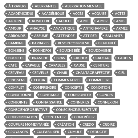
À TRAVERS
ABERRANTES
ABERRATION MENTALE
ACADÉMICIENS
ACADÉMIQUE
ACCÈS
ACQUISE
ACTES
ADJOINT
ADMETTRE
ADULTE
AIME
AIMER
AMIS
AMOUR
ANALYSE
ANALYTIQUE
ANTICHAMBRE
ARMÉE
ARRONDIS
ASSUMÉ
ATTEINDRE
ATTIRER
BALLANTS
BAMBINS
BARBARES
BESOIN COMPULSIF
BIEN HUILÉ
BON SENS
BONNE FOI
BOUCHE BÉE
BOUDDHISME
BOULETS
BRANCHÉ
BRAS
CACHER
CADEAU
CADETS
CAFÉ
CAPABLE
CAPABLES
CAUSE
CEINTURE
CERVEAU
CERVELLE
CHAIR
CHANTAGE AFFECTIF
CIEL
CINQ SENS
COEUR
COMMENTAIRES
COMMETTRE
COMPLET
COMPRENDRE
CONCEPTS
CONDITION
CONDITIONNE
CONFIANCE
CONFRONTER
CONGÉS
CONJOINTS
CONNAISSANCE
CONNERIES
CONNEXION
CONSCIENCE OBJECTIVE
CONSCIENCE SUBJECTIVE
CONSOMMATION
CONTENTER
CONTRÔLER
COUPURE MOMENTANÉE
CRÉATION
CREDO
CROIRE
CROYANCES
CULPABILISER
CUMULE
DÉDUCTIF