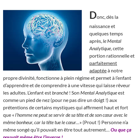
D
onc, dès la
naissance et
quelques temps
après,
le Mental
Analytique
, cette
portion rationnelle et
parfaitement
adaptée
à notre
propre divinité, fonctionne à plein régime et permet à l’enfant
d’apprendre et de comprendre à une vitesse qui laisse rêveur
les adultes. L’enfant est
branché
! Son
Mental Analytique
est
comme un pied de nez (pour ne pas dire un doigt !) aux
prétentions de certains mystiques qui affirment haut et fort
que «
l’homme ne peut se servir de sa tête et de son cœur avec le
même bonheur, car la tête tue le cœur…
» (Prout !) Personne n’a
même songé qu’il pouvait en être tout autrement…
Ou que ça
pouvait même être l’inverse !