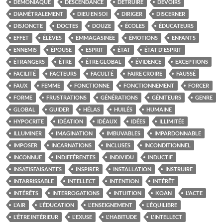
DÉMONIAQUE
DESCENDANCE
DÉTRUIRE
DEVOIRS
DIAMÉTRALEMENT
DIEU EN SOI
DIRIGER
DISCERNER
DISJONCTE
DOCTES
DOUZE
ÉCOLES
ÉDUCATEURS
EFFET
ÉLÈVES
EMMAGASINÉE
ÉMOTIONS
ENFANTS
ENNEMIS
ÉPOUSE
ESPRIT
ÉTAT
ÉTAT D'ESPRIT
ÉTRANGERS
ÊTRE
ÊTRE GLOBAL
ÉVIDENCE
EXCEPTIONS
FACILITÉ
FACTEURS
FACULTÉ
FAIRE CROIRE
FAUSSÉ
FAUX
FEMME
FONCTIONNE
FONCTIONNEMENT
FORCER
FORME
FRUSTRATIONS
GÉNÉRATIONS
GÉNITEURS
GENRE
GLOBAL
GUIDER
HÉLAS
HUILÉS
HUMAINE
HYPOCRITE
IDÉATION
IDÉAUX
IDÉES
ILLIMITÉE
ILLUMINER
IMAGINATION
IMBUVABLES
IMPARDONNABLE
IMPOSER
INCARNATIONS
INCLUSES
INCONDITIONNEL
INCONNUE
INDIFFÉRENTES
INDIVIDU
INDUCTIF
INSATISFAISANTES
INSPIRER
INSTALLATION
INSTRUIRE
INTARRISSABLE
INTELLECT
INTENTION
INTÉRÊT
INTÉRÊTS
INTERROGATIONS
INTUITION
KOAN
L'ACTE
L'AIR
L'ÉDUCATION
L'ENSEIGNEMENT
L'ÉQUILIBRE
L'ÊTRE INTÉRIEUR
L'EXUSE
L'HABITUDE
L'INTELLECT