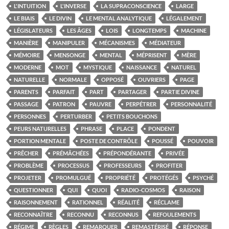
L'INTUITION
L'INVERSE
LA SUPRACONSCIENCE
LARGE
LE BIAIS
LE DIVIN
LE MENTAL ANALYTIQUE
LÉGALEMENT
LÉGISLATEURS
LES ÂGES
LOIS
LONGTEMPS
MACHINE
MANIÈRE
MANIPULER
MÉCANISMES
MÉDIATEUR
MÉMOIRE
MENSONGE
MENTAL
MÉPRISENT
MÈRE
MODERNE
MOT
MYSTIQUE
NAISSANCE
NATUREL
NATURELLE
NORMALE
OPPOSÉ
OUVRIERS
PAGE
PARENTS
PARFAIT
PART
PARTAGER
PARTIE DIVINE
PASSAGE
PATRON
PAUVRE
PERPÉTRER
PERSONNALITÉ
PERSONNES
PERTURBER
PETITS BOUCHONS
PEURS NATURELLES
PHRASE
PLACE
PONDENT
PORTION MENTALE
POSTE DE CONTRÔLE
POUSSÉ
POUVOIR
PRÊCHER
PRÉMÂCHÉES
PRÉPONDÉRANTE
PRIVÉE
PROBLÈME
PROCESSUS
PROFESSEURS
PROFITER
PROJETER
PROMULGUÉ
PROPRIÉTÉ
PROTÉGÉS
PSYCHÉ
QUESTIONNER
QUI
QUOI
RADIO-COSMOS
RAISON
RAISONNEMENT
RATIONNEL
RÉALITÉ
RÉCLAME
RECONNAÎTRE
RECONNU
RECONNUS
REFOULEMENTS
RÉGIME
RÈGLES
REMARQUER
REMASTÉRISÉ
RÉPONSE