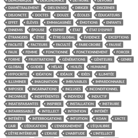
DÉMONIAQUE
DESCENDANCE
DÉTRUIRE
DEVOIRS
DIAMÉTRALEMENT
DIEU EN SOI
DIRIGER
DISCERNER
DISJONCTE
DOCTES
DOUZE
ÉCOLES
ÉDUCATEURS
EFFET
ÉLÈVES
EMMAGASINÉE
ÉMOTIONS
ENFANTS
ENNEMIS
ÉPOUSE
ESPRIT
ÉTAT
ÉTAT D'ESPRIT
ÉTRANGERS
ÊTRE
ÊTRE GLOBAL
ÉVIDENCE
EXCEPTIONS
FACILITÉ
FACTEURS
FACULTÉ
FAIRE CROIRE
FAUSSÉ
FAUX
FEMME
FONCTIONNE
FONCTIONNEMENT
FORCER
FORME
FRUSTRATIONS
GÉNÉRATIONS
GÉNITEURS
GENRE
GLOBAL
GUIDER
HÉLAS
HUILÉS
HUMAINE
HYPOCRITE
IDÉATION
IDÉAUX
IDÉES
ILLIMITÉE
ILLUMINER
IMAGINATION
IMBUVABLES
IMPARDONNABLE
IMPOSER
INCARNATIONS
INCLUSES
INCONDITIONNEL
INCONNUE
INDIFFÉRENTES
INDIVIDU
INDUCTIF
INSATISFAISANTES
INSPIRER
INSTALLATION
INSTRUIRE
INTARRISSABLE
INTELLECT
INTENTION
INTÉRÊT
INTÉRÊTS
INTERROGATIONS
INTUITION
KOAN
L'ACTE
L'AIR
L'ÉDUCATION
L'ENSEIGNEMENT
L'ÉQUILIBRE
L'ÊTRE INTÉRIEUR
L'EXUSE
L'HABITUDE
L'INTELLECT