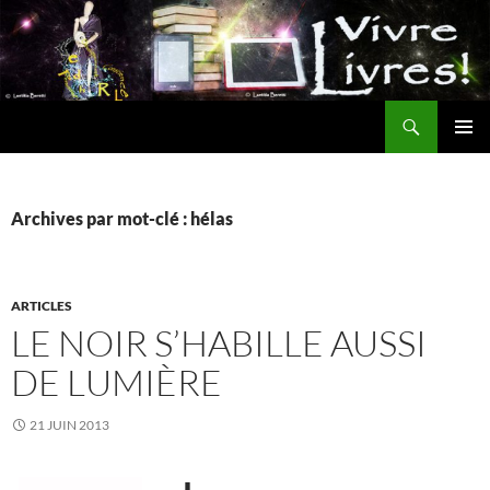
Aller
au
contenu
Recherche
MENU
PRINCI
Archives par mot-clé : hélas
ARTICLES
LE NOIR S’HABILLE AUSSI
DE LUMIÈRE
21 JUIN 2013