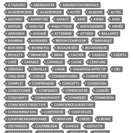
À TRAVERS
ABERRANTES
ABERRATION MENTALE
ACADÉMICIENS
ACADÉMIQUE
ACCÈS
ACQUISE
ACTES
ADJOINT
ADMETTRE
ADULTE
AIME
AIMER
AMIS
AMOUR
ANALYSE
ANALYTIQUE
ANTICHAMBRE
ARMÉE
ARRONDIS
ASSUMÉ
ATTEINDRE
ATTIRER
BALLANTS
BAMBINS
BARBARES
BESOIN COMPULSIF
BIEN HUILÉ
BON SENS
BONNE FOI
BOUCHE BÉE
BOUDDHISME
BOULETS
BRANCHÉ
BRAS
CACHER
CADEAU
CADETS
CAFÉ
CAPABLE
CAPABLES
CAUSE
CEINTURE
CERVEAU
CERVELLE
CHAIR
CHANTAGE AFFECTIF
CIEL
CINQ SENS
COEUR
COMMENTAIRES
COMMETTRE
COMPLET
COMPRENDRE
CONCEPTS
CONDITION
CONDITIONNE
CONFIANCE
CONFRONTER
CONGÉS
CONJOINTS
CONNAISSANCE
CONNERIES
CONNEXION
CONSCIENCE OBJECTIVE
CONSCIENCE SUBJECTIVE
CONSOMMATION
CONTENTER
CONTRÔLER
COUPURE MOMENTANÉE
CRÉATION
CREDO
CROIRE
CROYANCES
CULPABILISER
CUMULE
DÉDUCTIF