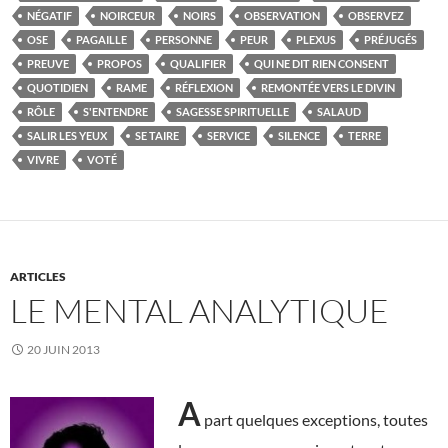
NÉGATIF
NOIRCEUR
NOIRS
OBSERVATION
OBSERVEZ
OSE
PAGAILLE
PERSONNE
PEUR
PLEXUS
PRÉJUGÉS
PREUVE
PROPOS
QUALIFIER
QUI NE DIT RIEN CONSENT
QUOTIDIEN
RAME
RÉFLEXION
REMONTÉE VERS LE DIVIN
RÔLE
S'ENTENDRE
SAGESSE SPIRITUELLE
SALAUD
SALIR LES YEUX
SE TAIRE
SERVICE
SILENCE
TERRE
VIVRE
VOTÉ
ARTICLES
LE MENTAL ANALYTIQUE
20 JUIN 2013
A
part quelques exceptions, toutes