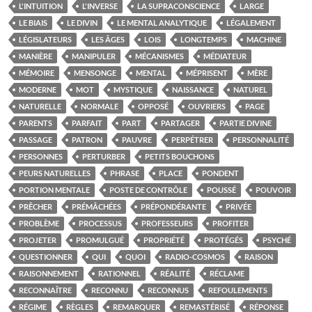
L'INTUITION
L'INVERSE
LA SUPRACONSCIENCE
LARGE
LE BIAIS
LE DIVIN
LE MENTAL ANALYTIQUE
LÉGALEMENT
LÉGISLATEURS
LES ÂGES
LOIS
LONGTEMPS
MACHINE
MANIÈRE
MANIPULER
MÉCANISMES
MÉDIATEUR
MÉMOIRE
MENSONGE
MENTAL
MÉPRISENT
MÈRE
MODERNE
MOT
MYSTIQUE
NAISSANCE
NATUREL
NATURELLE
NORMALE
OPPOSÉ
OUVRIERS
PAGE
PARENTS
PARFAIT
PART
PARTAGER
PARTIE DIVINE
PASSAGE
PATRON
PAUVRE
PERPÉTRER
PERSONNALITÉ
PERSONNES
PERTURBER
PETITS BOUCHONS
PEURS NATURELLES
PHRASE
PLACE
PONDENT
PORTION MENTALE
POSTE DE CONTRÔLE
POUSSÉ
POUVOIR
PRÊCHER
PRÉMÂCHÉES
PRÉPONDÉRANTE
PRIVÉE
PROBLÈME
PROCESSUS
PROFESSEURS
PROFITER
PROJETER
PROMULGUÉ
PROPRIÉTÉ
PROTÉGÉS
PSYCHÉ
QUESTIONNER
QUI
QUOI
RADIO-COSMOS
RAISON
RAISONNEMENT
RATIONNEL
RÉALITÉ
RÉCLAME
RECONNAÎTRE
RECONNU
RECONNUS
REFOULEMENTS
RÉGIME
RÈGLES
REMARQUER
REMASTÉRISÉ
RÉPONSE