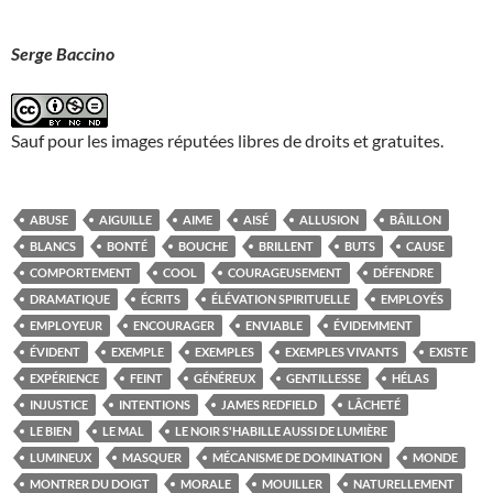
Serge Baccino
Sauf pour les images réputées libres de droits et gratuites.
ABUSE
AIGUILLE
AIME
AISÉ
ALLUSION
BÂILLON
BLANCS
BONTÉ
BOUCHE
BRILLENT
BUTS
CAUSE
COMPORTEMENT
COOL
COURAGEUSEMENT
DÉFENDRE
DRAMATIQUE
ÉCRITS
ÉLÉVATION SPIRITUELLE
EMPLOYÉS
EMPLOYEUR
ENCOURAGER
ENVIABLE
ÉVIDEMMENT
ÉVIDENT
EXEMPLE
EXEMPLES
EXEMPLES VIVANTS
EXISTE
EXPÉRIENCE
FEINT
GÉNÉREUX
GENTILLESSE
HÉLAS
INJUSTICE
INTENTIONS
JAMES REDFIELD
LÂCHETÉ
LE BIEN
LE MAL
LE NOIR S'HABILLE AUSSI DE LUMIÈRE
LUMINEUX
MASQUER
MÉCANISME DE DOMINATION
MONDE
MONTRER DU DOIGT
MORALE
MOUILLER
NATURELLEMENT