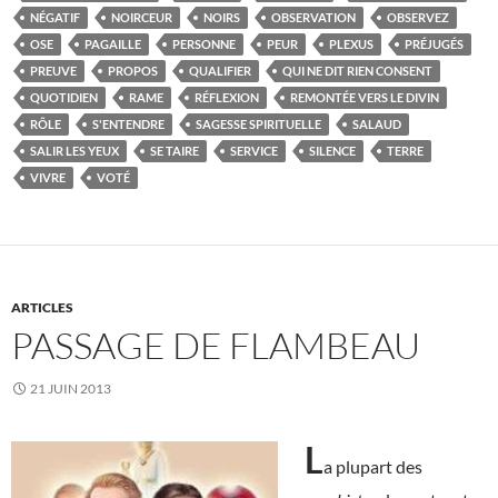
NÉGATIF
NOIRCEUR
NOIRS
OBSERVATION
OBSERVEZ
OSE
PAGAILLE
PERSONNE
PEUR
PLEXUS
PRÉJUGÉS
PREUVE
PROPOS
QUALIFIER
QUI NE DIT RIEN CONSENT
QUOTIDIEN
RAME
RÉFLEXION
REMONTÉE VERS LE DIVIN
RÔLE
S'ENTENDRE
SAGESSE SPIRITUELLE
SALAUD
SALIR LES YEUX
SE TAIRE
SERVICE
SILENCE
TERRE
VIVRE
VOTÉ
ARTICLES
PASSAGE DE FLAMBEAU
21 JUIN 2013
L
a plupart des