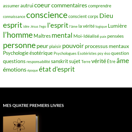
coeur
commentaires
autrui
assumer
comprendre
conscience
Dieu
conscient
corps
connaissance
esprit
l'esprit
Lumière
la vérité
idée
Jésus
l'ego
l'âme
logique
l’homme
mental
Maîtres
Moi-Idéalisé
pensées
paix
personne
pouvoir
peur
processus mentaux
plaisir
Psychologie ésotérique
question
Psychologues Esotéristes
psy éso
âme
vérité
questions
sujet
sanskrit
Être
responsabilité
Terre
état d'esprit
émotions
époque
MES QUATRE PREMIERS LIVRES