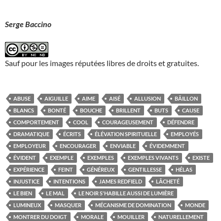
Serge Baccino
Sauf pour les images réputées libres de droits et gratuites.
ABUSE
AIGUILLE
AIME
AISÉ
ALLUSION
BÂILLON
BLANCS
BONTÉ
BOUCHE
BRILLENT
BUTS
CAUSE
COMPORTEMENT
COOL
COURAGEUSEMENT
DÉFENDRE
DRAMATIQUE
ÉCRITS
ÉLÉVATION SPIRITUELLE
EMPLOYÉS
EMPLOYEUR
ENCOURAGER
ENVIABLE
ÉVIDEMMENT
ÉVIDENT
EXEMPLE
EXEMPLES
EXEMPLES VIVANTS
EXISTE
EXPÉRIENCE
FEINT
GÉNÉREUX
GENTILLESSE
HÉLAS
INJUSTICE
INTENTIONS
JAMES REDFIELD
LÂCHETÉ
LE BIEN
LE MAL
LE NOIR S'HABILLE AUSSI DE LUMIÈRE
LUMINEUX
MASQUER
MÉCANISME DE DOMINATION
MONDE
MONTRER DU DOIGT
MORALE
MOUILLER
NATURELLEMENT