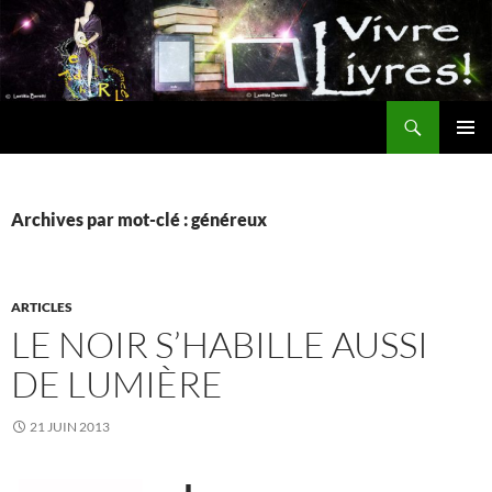
Aller
au
contenu
Recherche
MENU
PRINCI
Archives par mot-clé : généreux
ARTICLES
LE NOIR S’HABILLE AUSSI
DE LUMIÈRE
21 JUIN 2013