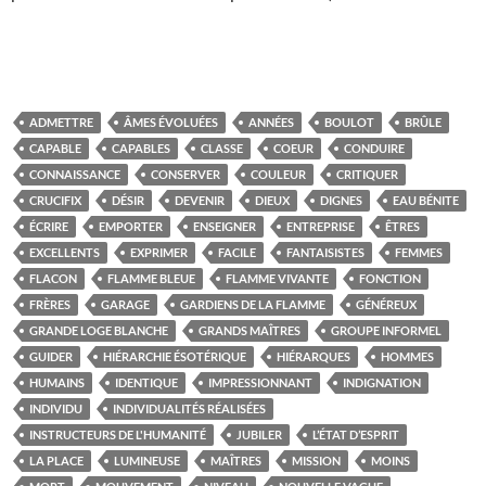
ADMETTRE
ÂMES ÉVOLUÉES
ANNÉES
BOULOT
BRÛLE
CAPABLE
CAPABLES
CLASSE
COEUR
CONDUIRE
CONNAISSANCE
CONSERVER
COULEUR
CRITIQUER
CRUCIFIX
DÉSIR
DEVENIR
DIEUX
DIGNES
EAU BÉNITE
ÉCRIRE
EMPORTER
ENSEIGNER
ENTREPRISE
ÊTRES
EXCELLENTS
EXPRIMER
FACILE
FANTAISISTES
FEMMES
FLACON
FLAMME BLEUE
FLAMME VIVANTE
FONCTION
FRÈRES
GARAGE
GARDIENS DE LA FLAMME
GÉNÉREUX
GRANDE LOGE BLANCHE
GRANDS MAÎTRES
GROUPE INFORMEL
GUIDER
HIÉRARCHIE ÉSOTÉRIQUE
HIÉRARQUES
HOMMES
HUMAINS
IDENTIQUE
IMPRESSIONNANT
INDIGNATION
INDIVIDU
INDIVIDUALITÉS RÉALISÉES
INSTRUCTEURS DE L'HUMANITÉ
JUBILER
L’ÉTAT D’ESPRIT
LA PLACE
LUMINEUSE
MAÎTRES
MISSION
MOINS