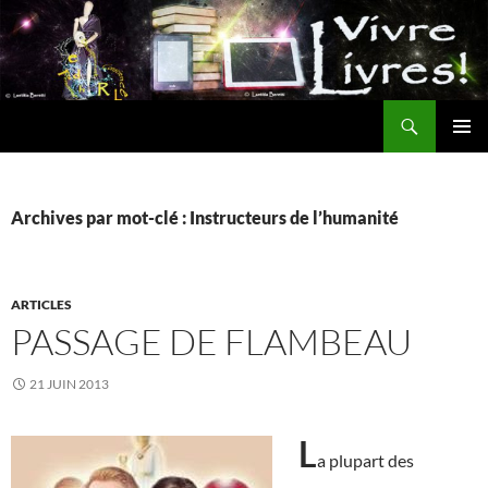
Aller
au
contenu
Recherche
MENU
PRINCI
Archives par mot-clé : Instructeurs de l’humanité
ARTICLES
PASSAGE DE FLAMBEAU
21 JUIN 2013
L
a plupart des