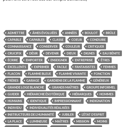
ADMETTRE
ÂMES ÉVOLUÉES
ANNÉES
BOULOT
BRÛLE
CAPABLE
CAPABLES
CLASSE
COEUR
CONDUIRE
CONNAISSANCE
CONSERVER
COULEUR
CRITIQUER
CRUCIFIX
DÉSIR
DEVENIR
DIEUX
DIGNES
EAU BÉNITE
ÉCRIRE
EMPORTER
ENSEIGNER
ENTREPRISE
ÊTRES
EXCELLENTS
EXPRIMER
FACILE
FANTAISISTES
FEMMES
FLACON
FLAMME BLEUE
FLAMME VIVANTE
FONCTION
FRÈRES
GARAGE
GARDIENS DE LA FLAMME
GÉNÉREUX
GRANDE LOGE BLANCHE
GRANDS MAÎTRES
GROUPE INFORMEL
GUIDER
HIÉRARCHIE ÉSOTÉRIQUE
HIÉRARQUES
HOMMES
HUMAINS
IDENTIQUE
IMPRESSIONNANT
INDIGNATION
INDIVIDU
INDIVIDUALITÉS RÉALISÉES
INSTRUCTEURS DE L'HUMANITÉ
JUBILER
L’ÉTAT D’ESPRIT
LA PLACE
LUMINEUSE
MAÎTRES
MISSION
MOINS