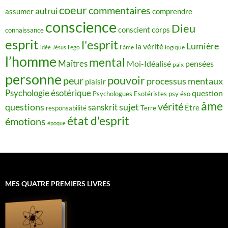
coeur
commentaires
autrui
assumer
comprendre
conscience
Dieu
conscient
corps
connaissance
esprit
l'esprit
Lumière
la vérité
idée
Jésus
l'ego
l'âme
logique
l’homme
mental
Maîtres
Moi-Idéalisé
pensées
paix
personne
pouvoir
peur
processus mentaux
plaisir
Psychologie ésotérique
question
Psychologues Esotéristes
psy éso
âme
vérité
questions
sujet
sanskrit
Être
responsabilité
Terre
état d'esprit
émotions
époque
MES QUATRE PREMIERS LIVRES