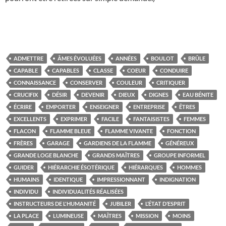
ADMETTRE
ÂMES ÉVOLUÉES
ANNÉES
BOULOT
BRÛLE
CAPABLE
CAPABLES
CLASSE
COEUR
CONDUIRE
CONNAISSANCE
CONSERVER
COULEUR
CRITIQUER
CRUCIFIX
DÉSIR
DEVENIR
DIEUX
DIGNES
EAU BÉNITE
ÉCRIRE
EMPORTER
ENSEIGNER
ENTREPRISE
ÊTRES
EXCELLENTS
EXPRIMER
FACILE
FANTAISISTES
FEMMES
FLACON
FLAMME BLEUE
FLAMME VIVANTE
FONCTION
FRÈRES
GARAGE
GARDIENS DE LA FLAMME
GÉNÉREUX
GRANDE LOGE BLANCHE
GRANDS MAÎTRES
GROUPE INFORMEL
GUIDER
HIÉRARCHIE ÉSOTÉRIQUE
HIÉRARQUES
HOMMES
HUMAINS
IDENTIQUE
IMPRESSIONNANT
INDIGNATION
INDIVIDU
INDIVIDUALITÉS RÉALISÉES
INSTRUCTEURS DE L'HUMANITÉ
JUBILER
L’ÉTAT D’ESPRIT
LA PLACE
LUMINEUSE
MAÎTRES
MISSION
MOINS