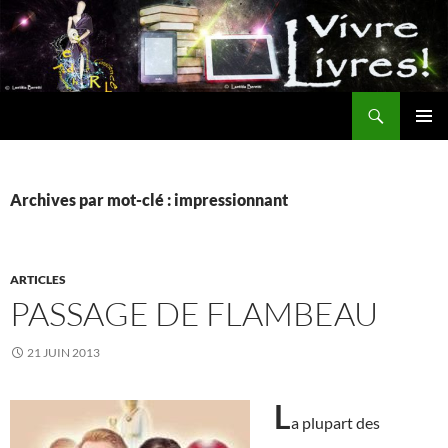
Aller
au
contenu
Recherche
MENU
PRINCI
Archives par mot-clé : impressionnant
ARTICLES
PASSAGE DE FLAMBEAU
21 JUIN 2013
L
a plupart des