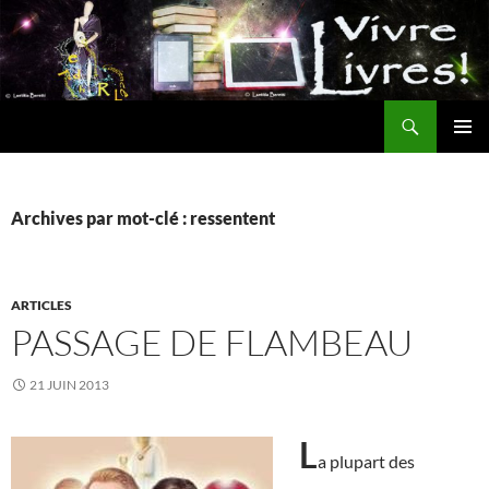
Aller
au
contenu
Recherche
MENU
PRINCI
Archives par mot-clé : ressentent
ARTICLES
PASSAGE DE FLAMBEAU
21 JUIN 2013
L
a plupart des