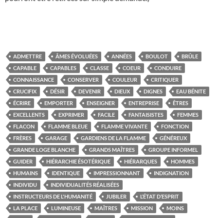
ADMETTRE
ÂMES ÉVOLUÉES
ANNÉES
BOULOT
BRÛLE
CAPABLE
CAPABLES
CLASSE
COEUR
CONDUIRE
CONNAISSANCE
CONSERVER
COULEUR
CRITIQUER
CRUCIFIX
DÉSIR
DEVENIR
DIEUX
DIGNES
EAU BÉNITE
ÉCRIRE
EMPORTER
ENSEIGNER
ENTREPRISE
ÊTRES
EXCELLENTS
EXPRIMER
FACILE
FANTAISISTES
FEMMES
FLACON
FLAMME BLEUE
FLAMME VIVANTE
FONCTION
FRÈRES
GARAGE
GARDIENS DE LA FLAMME
GÉNÉREUX
GRANDE LOGE BLANCHE
GRANDS MAÎTRES
GROUPE INFORMEL
GUIDER
HIÉRARCHIE ÉSOTÉRIQUE
HIÉRARQUES
HOMMES
HUMAINS
IDENTIQUE
IMPRESSIONNANT
INDIGNATION
INDIVIDU
INDIVIDUALITÉS RÉALISÉES
INSTRUCTEURS DE L'HUMANITÉ
JUBILER
L’ÉTAT D’ESPRIT
LA PLACE
LUMINEUSE
MAÎTRES
MISSION
MOINS