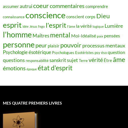
coeur
commentaires
autrui
assumer
comprendre
conscience
Dieu
conscient
corps
connaissance
esprit
l'esprit
Lumière
la vérité
idée
Jésus
l'ego
l'âme
logique
l’homme
mental
Maîtres
Moi-Idéalisé
pensées
paix
personne
pouvoir
peur
processus mentaux
plaisir
Psychologie ésotérique
question
Psychologues Esotéristes
psy éso
âme
vérité
questions
sujet
sanskrit
Être
responsabilité
Terre
état d'esprit
émotions
époque
MES QUATRE PREMIERS LIVRES