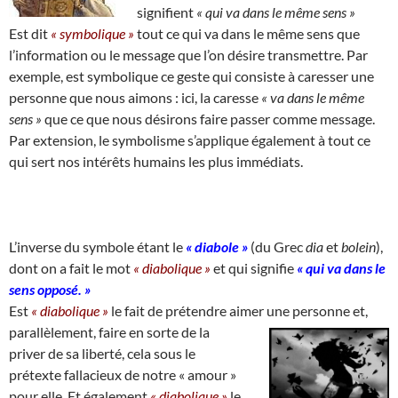
signifient
« qui va dans le même sens »
Est dit
« symbolique »
tout ce qui va dans le même sens que
l’information ou le message que l’on désire transmettre. Par
exemple, est symbolique ce geste qui consiste à caresser une
personne que nous aimons : ici, la caresse
« va dans le même
sens »
que ce que nous désirons faire passer comme message.
Par extension, le symbolisme s’applique également à tout ce
qui sert nos intérêts humains les plus immédiats.
L’inverse du symbole étant le
« diabole »
(du Grec
dia
et
bolein
),
dont on a fait le mot
« diabolique »
et qui signifie
« qui va dans le
sens opposé. »
Est
« diabolique »
le fait de prétendre aimer une personne et,
parallèlement,
faire en sorte de la
priver de sa liberté, cela sous le
prétexte fallacieux de notre « amour »
pour elle. Et également
« diabolique »
le