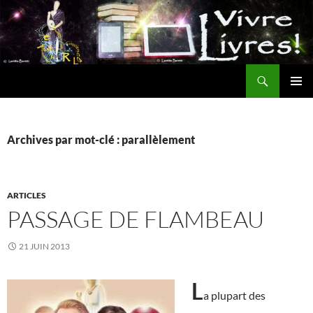
Aller
au
contenu
Recherche
MENU
PRINCI
Archives par mot-clé : parallèlement
ARTICLES
PASSAGE DE FLAMBEAU
21 JUIN 2013
L
a plupart des