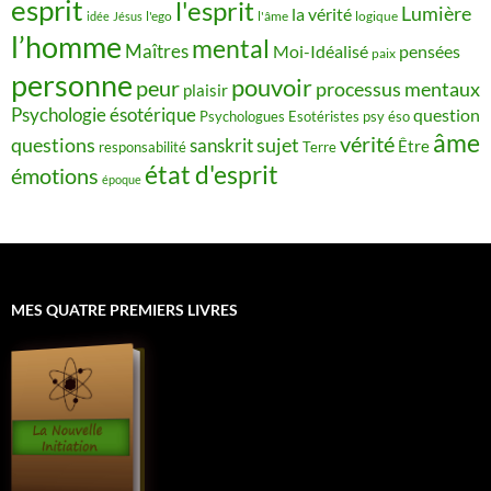
esprit
l'esprit
Lumière
la vérité
idée
Jésus
l'ego
l'âme
logique
l’homme
mental
Maîtres
Moi-Idéalisé
pensées
paix
personne
pouvoir
peur
processus mentaux
plaisir
Psychologie ésotérique
question
Psychologues Esotéristes
psy éso
âme
vérité
questions
sujet
sanskrit
Être
responsabilité
Terre
état d'esprit
émotions
époque
MES QUATRE PREMIERS LIVRES