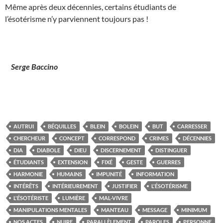
Même après deux décennies, certains étudiants de
l’ésotérisme n’y parviennent toujours pas !
Serge Baccino
AUTRUI
BÉQUILLES
BLEIN
BOLEIN
BUT
CARRESSER
CHERCHEUR
CONCEPT
CORRESPOND
CRIMES
DÉCENNIES
DIA
DIABOLE
DIEU
DISCERNEMENT
DISTINGUER
ÉTUDIANTS
EXTENSION
FIXÉ
GESTE
GUERRES
HARMONIE
HUMAINS
IMPUNITÉ
INFORMATION
INTÉRÊTS
INTÉRIEUREMENT
JUSTIFIER
L'ÉSOTÉRISME
L'ÉSOTÉRISTE
LUMIÈRE
MAL-VIVRE
MANIPULATIONS MENTALES
MANTEAU
MESSAGE
MINIMUM
NOS ACTES
NUIRE
PARALLÈLEMENT
PAROLES
PERSONNE