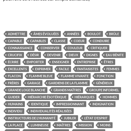
ADMETTRE
ÂMES ÉVOLUÉES
ANNÉES
BOULOT
BRÛLE
CAPABLE
CAPABLES
CLASSE
COEUR
CONDUIRE
CONNAISSANCE
CONSERVER
COULEUR
CRITIQUER
CRUCIFIX
DÉSIR
DEVENIR
DIEUX
DIGNES
EAU BÉNITE
ÉCRIRE
EMPORTER
ENSEIGNER
ENTREPRISE
ÊTRES
EXCELLENTS
EXPRIMER
FACILE
FANTAISISTES
FEMMES
FLACON
FLAMME BLEUE
FLAMME VIVANTE
FONCTION
FRÈRES
GARAGE
GARDIENS DE LA FLAMME
GÉNÉREUX
GRANDE LOGE BLANCHE
GRANDS MAÎTRES
GROUPE INFORMEL
GUIDER
HIÉRARCHIE ÉSOTÉRIQUE
HIÉRARQUES
HOMMES
HUMAINS
IDENTIQUE
IMPRESSIONNANT
INDIGNATION
INDIVIDU
INDIVIDUALITÉS RÉALISÉES
INSTRUCTEURS DE L'HUMANITÉ
JUBILER
L’ÉTAT D’ESPRIT
LA PLACE
LUMINEUSE
MAÎTRES
MISSION
MOINS