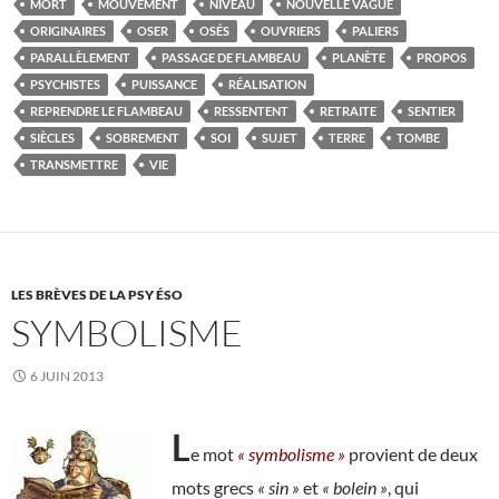
MORT
MOUVEMENT
NIVEAU
NOUVELLE VAGUE
ORIGINAIRES
OSER
OSÉS
OUVRIERS
PALIERS
PARALLÈLEMENT
PASSAGE DE FLAMBEAU
PLANÈTE
PROPOS
PSYCHISTES
PUISSANCE
RÉALISATION
REPRENDRE LE FLAMBEAU
RESSENTENT
RETRAITE
SENTIER
SIÈCLES
SOBREMENT
SOI
SUJET
TERRE
TOMBE
TRANSMETTRE
VIE
LES BRÈVES DE LA PSY ÉSO
SYMBOLISME
6 JUIN 2013
L
e mot
« symbolisme »
provient de deux
mots grecs
« sin »
et
« bolein »
, qui