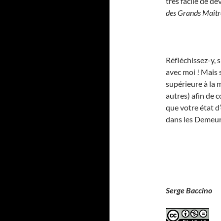
très facile de de
des Grands Maîtr
Réfléchissez-y, s
avec moi ! Mais s
supérieure à la 
autres) afin de 
que votre état d
dans les Demeure
Serge Baccino