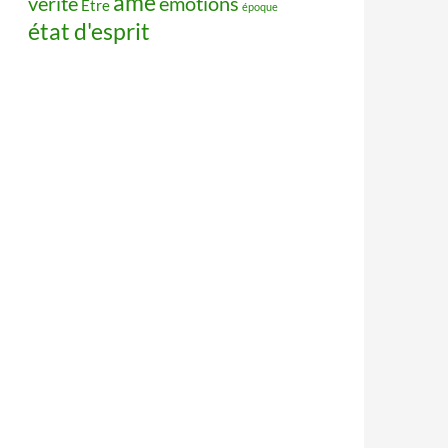
âme
vérité
émotions
Être
époque
état d'esprit