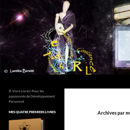
Aller
au
contenu
Recherche
© Vivre Livres! Pour les
passionnés de Développement
Personnel
MES QUATRE PREMIERS LIVRES
Archives par mo