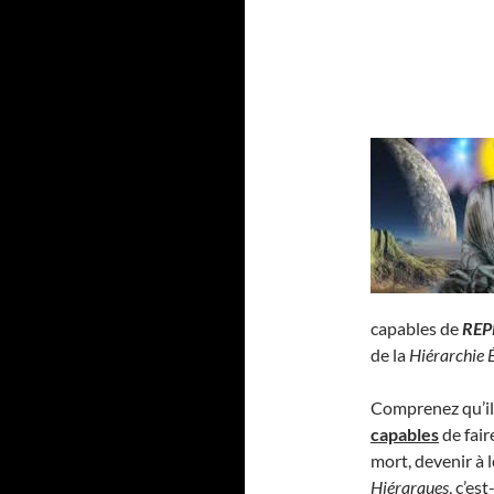
capables de
REP
de la
Hiérarchie 
Comprenez qu’il
capables
de fair
mort, devenir à 
Hiérarques
, c’es