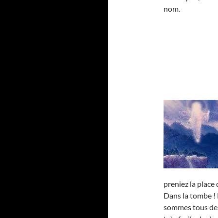
nom.
preniez la place
Dans la tombe ! 
sommes tous de