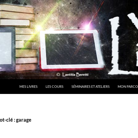
MES LIVRES
LES COURS
SÉMINAIRES ET ATELIERS
MON PARCO
t-clé : garage