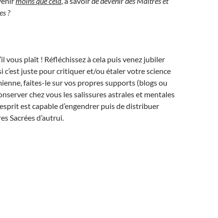
venir
moins que cela
, à savoir
de devenir des Maîtres et
es ?
’il vous plaît ! Réfléchissez à cela puis venez jubiler
i c’est juste pour critiquer et/ou étaler votre science
mienne, faites-le sur vos propres supports (blogs ou
conserver chez vous les salissures astrales et mentales
’esprit est capable d’engendrer puis de distribuer
s Sacrées d’autrui.