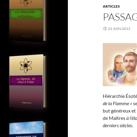
ARTICLES
PASSA
21 JUIN 2013
Hiérarchie Ésoté
de la Flamme »
se
but généreux et 
de Maîtres
à l’é
derniers siècles
.