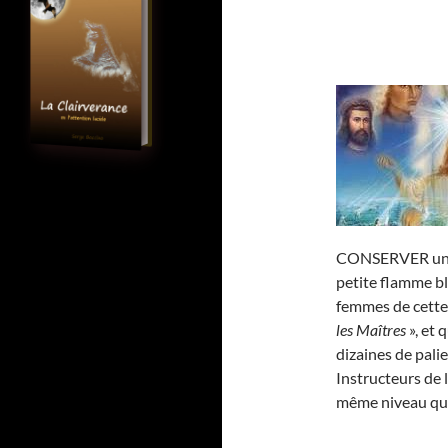
CONSERVER u
petite flamme b
femmes de cette 
les Maîtres
», et 
dizaines de pal
Instructeurs de 
même niveau qu’e