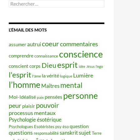
Rechercher :
L’ÉMAIL DES MOTS
coeur
commentaires
autrui
assumer
conscience
comprendre
connaissance
esprit
Dieu
conscient
corps
idée
Jésus
l'ego
l'esprit
Lumière
la vérité
l'âme
logique
l’homme
mental
Maîtres
personne
Moi-Idéalisé
pensées
paix
pouvoir
peur
plaisir
processus mentaux
Psychologie ésotérique
question
Psychologues Esotéristes
psy éso
questions
sujet
sanskrit
responsabilité
Terre