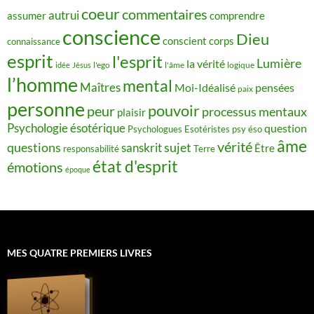
coeur
commentaires
autrui
assumer
comprendre
conscience
Dieu
conscient
corps
connaissance
esprit
l'esprit
Lumière
la vérité
idée
Jésus
l'ego
l'âme
logique
l’homme
mental
Maîtres
Moi-Idéalisé
pensées
paix
personne
pouvoir
peur
processus mentaux
plaisir
Psychologie ésotérique
question
Psychologues Esotéristes
psy éso
âme
vérité
questions
sujet
sanskrit
Être
responsabilité
Terre
état d'esprit
émotions
époque
MES QUATRE PREMIERS LIVRES