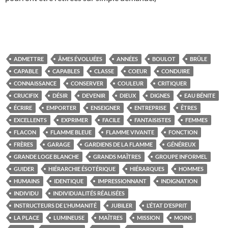
ADMETTRE
ÂMES ÉVOLUÉES
ANNÉES
BOULOT
BRÛLE
CAPABLE
CAPABLES
CLASSE
COEUR
CONDUIRE
CONNAISSANCE
CONSERVER
COULEUR
CRITIQUER
CRUCIFIX
DÉSIR
DEVENIR
DIEUX
DIGNES
EAU BÉNITE
ÉCRIRE
EMPORTER
ENSEIGNER
ENTREPRISE
ÊTRES
EXCELLENTS
EXPRIMER
FACILE
FANTAISISTES
FEMMES
FLACON
FLAMME BLEUE
FLAMME VIVANTE
FONCTION
FRÈRES
GARAGE
GARDIENS DE LA FLAMME
GÉNÉREUX
GRANDE LOGE BLANCHE
GRANDS MAÎTRES
GROUPE INFORMEL
GUIDER
HIÉRARCHIE ÉSOTÉRIQUE
HIÉRARQUES
HOMMES
HUMAINS
IDENTIQUE
IMPRESSIONNANT
INDIGNATION
INDIVIDU
INDIVIDUALITÉS RÉALISÉES
INSTRUCTEURS DE L'HUMANITÉ
JUBILER
L’ÉTAT D’ESPRIT
LA PLACE
LUMINEUSE
MAÎTRES
MISSION
MOINS