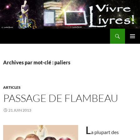
Aller
au
contenu
Recherche
MENU
PRINCI
Archives par mot-clé : paliers
ARTICLES
PASSAGE DE FLAMBEAU
21 JUIN 2013
L
a plupart des