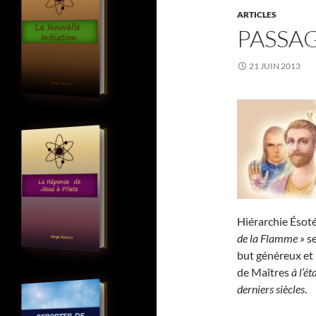
ARTICLES
PASSA
21 JUIN 2013
Hiérarchie Ésoté
de la Flamme »
se
but généreux et 
de Maîtres
à l’é
derniers siècles
.