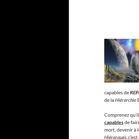
capables de
REP
de la
Hiérarchie 
Comprenez qu’il
capables
de fair
mort, devenir à 
Hiérarques
, c’es