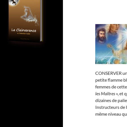
CONSERVER u
petite flamme b
femmes de cette 
les Maîtres
», et 
dizaines de pal
Instructeurs de 
même niveau qu’e