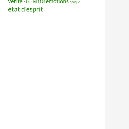
âme
vérité
émotions
Être
époque
état d'esprit