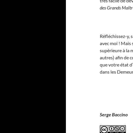
très facile de de
des Grands Maîtr
Réfléchissez-y, s
avec moi ! Mais s
supérieure à la 
autres) afin de 
que votre état d
dans les Demeure
Serge Baccino