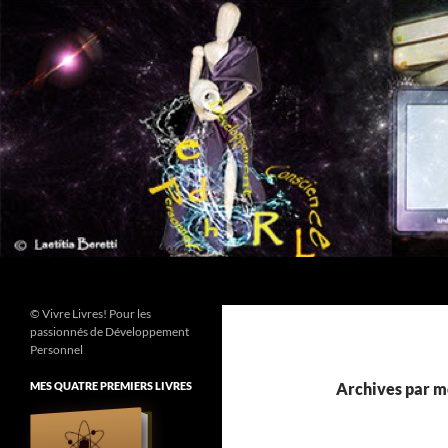
Aller
au
contenu
Recherche
© Vivre Livres! Pour les
passionnés de Développement
Personnel
MES QUATRE PREMIERS LIVRES
Archives par mo