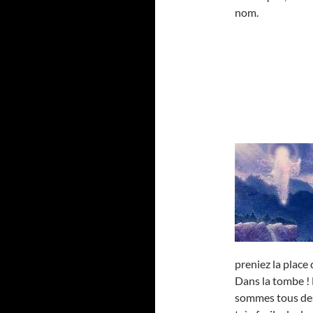
nom.
preniez la place
Dans la tombe ! 
sommes tous de