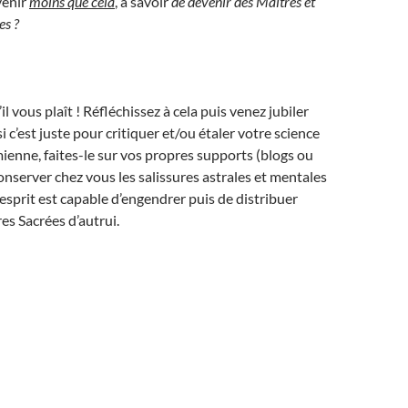
venir
moins que cela
, à savoir
de devenir des Maîtres et
es ?
’il vous plaît ! Réfléchissez à cela puis venez jubiler
i c’est juste pour critiquer et/ou étaler votre science
mienne, faites-le sur vos propres supports (blogs ou
conserver chez vous les salissures astrales et mentales
’esprit est capable d’engendrer puis de distribuer
s Sacrées d’autrui.