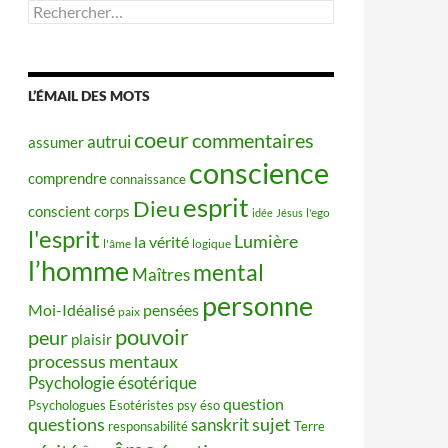
Rechercher :
L’ÉMAIL DES MOTS
coeur
commentaires
autrui
assumer
conscience
comprendre
connaissance
esprit
Dieu
conscient
corps
idée
Jésus
l'ego
l'esprit
Lumière
la vérité
l'âme
logique
l’homme
mental
Maîtres
personne
Moi-Idéalisé
pensées
paix
pouvoir
peur
plaisir
processus mentaux
Psychologie ésotérique
question
Psychologues Esotéristes
psy éso
questions
sujet
sanskrit
responsabilité
Terre