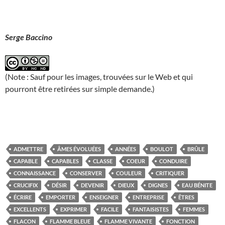
Serge Baccino
(Note : Sauf pour les images, trouvées sur le Web et qui
pourront être retirées sur simple demande.)
ADMETTRE
ÂMES ÉVOLUÉES
ANNÉES
BOULOT
BRÛLE
CAPABLE
CAPABLES
CLASSE
COEUR
CONDUIRE
CONNAISSANCE
CONSERVER
COULEUR
CRITIQUER
CRUCIFIX
DÉSIR
DEVENIR
DIEUX
DIGNES
EAU BÉNITE
ÉCRIRE
EMPORTER
ENSEIGNER
ENTREPRISE
ÊTRES
EXCELLENTS
EXPRIMER
FACILE
FANTAISISTES
FEMMES
FLACON
FLAMME BLEUE
FLAMME VIVANTE
FONCTION