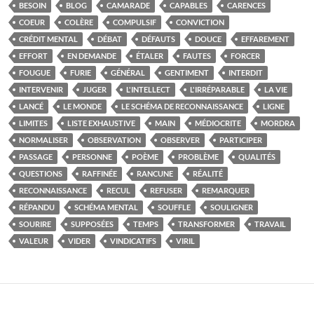
BESOIN
BLOG
CAMARADE
CAPABLES
CARENCES
COEUR
COLÈRE
COMPULSIF
CONVICTION
CRÉDIT MENTAL
DÉBAT
DÉFAUTS
DOUCE
EFFAREMENT
EFFORT
EN DEMANDE
ÉTALER
FAUTES
FORCER
FOUGUE
FURIE
GÉNÉRAL
GENTIMENT
INTERDIT
INTERVENIR
JUGER
L'INTELLECT
L'IRRÉPARABLE
LA VIE
LANCÉ
LE MONDE
LE SCHÉMA DE RECONNAISSANCE
LIGNE
LIMITES
LISTE EXHAUSTIVE
MAIN
MÉDIOCRITE
MORDRA
NORMALISER
OBSERVATION
OBSERVER
PARTICIPER
PASSAGE
PERSONNE
POÈME
PROBLÈME
QUALITÉS
QUESTIONS
RAFFINÉE
RANCUNE
RÉALITÉ
RECONNAISSANCE
RECUL
REFUSER
REMARQUER
RÉPANDU
SCHÉMA MENTAL
SOUFFLE
SOULIGNER
SOURIRE
SUPPOSÉES
TEMPS
TRANSFORMER
TRAVAIL
VALEUR
VIDER
VINDICATIFS
VIRIL