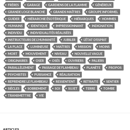
FRÈRES
GARAGE
GARDIENS DE LA FLAMME
GÉNÉREUX
GRANDE LOGE BLANCHE
GRANDS MAÎTRES
GROUPE INFORMEL
GUIDER
HIÉRARCHIE ÉSOTÉRIQUE
HIÉRARQUES
HOMMES
HUMAINS
IDENTIQUE
IMPRESSIONNANT
INDIGNATION
INDIVIDU
INDIVIDUALITÉS RÉALISÉES
INSTRUCTEURS DE L'HUMANITÉ
JUBILER
L’ÉTAT D’ESPRIT
LA PLACE
LUMINEUSE
MAÎTRES
MISSION
MOINS
MORT
MOUVEMENT
NIVEAU
NOUVELLE VAGUE
ORIGINAIRES
OSER
OSÉS
OUVRIERS
PALIERS
PARALLÈLEMENT
PASSAGE DE FLAMBEAU
PLANÈTE
PROPOS
PSYCHISTES
PUISSANCE
RÉALISATION
REPRENDRE LE FLAMBEAU
RESSENTENT
RETRAITE
SENTIER
SIÈCLES
SOBREMENT
SOI
SUJET
TERRE
TOMBE
TRANSMETTRE
VIE
ARTICLES