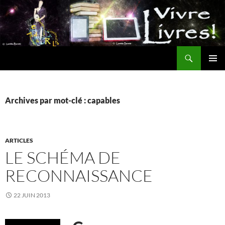
Aller
au
contenu
Recherche
MENU
PRINCI
Archives par mot-clé : capables
ARTICLES
LE SCHÉMA DE
RECONNAISSANCE
22 JUIN 2013