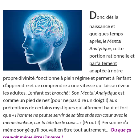
D
onc, dès la
naissance et
quelques temps
après,
le Mental
Analytique
, cette
portion rationnelle et
parfaitement
adaptée
à notre
propre divinité, fonctionne à plein régime et permet à l’enfant
d’apprendre et de comprendre à une vitesse qui laisse rêveur
les adultes. L’enfant est
branché
! Son
Mental Analytique
est
comme un pied de nez (pour ne pas dire un doigt !) aux
prétentions de certains mystiques qui affirment haut et fort
que «
l’homme ne peut se servir de sa tête et de son cœur avec le
même bonheur, car la tête tue le cœur…
» (Prout !) Personne n’a
même songé qu’il pouvait en être tout autrement…
Ou que ça
pouvait même être l’inverse !