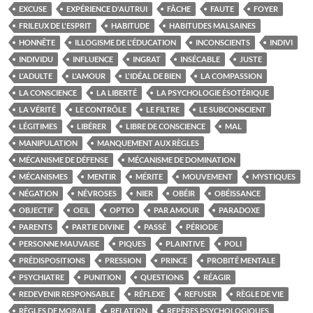
EXCUSE
EXPÉRIENCE D'AUTRUI
FÂCHE
FAUTE
FOYER
FRILEUX DE L'ESPRIT
HABITUDE
HABITUDES MALSAINES
HONNÊTE
ILLOGISME DE L'ÉDUCATION
INCONSCIENTS
INDIVI
INDIVIDU
INFLUENCE
INGRAT
INSÉCABLE
JUSTE
L'ADULTE
L'AMOUR
L'IDÉAL DE BIEN
LA COMPASSION
LA CONSCIENCE
LA LIBERTÉ
LA PSYCHOLOGIE ÉSOTÉRIQUE
LA VÉRITÉ
LE CONTRÔLE
LE FILTRE
LE SUBCONSCIENT
LÉGITIMES
LIBÉRER
LIBRE DE CONSCIENCE
MAL
MANIPULATION
MANQUEMENT AUX RÈGLES
MÉCANISME DE DÉFENSE
MÉCANISME DE DOMINATION
MÉCANISMES
MENTIR
MÉRITE
MOUVEMENT
MYSTIQUES
NÉGATION
NÉVROSES
NIER
OBÉIR
OBÉISSANCE
OBJECTIF
OEIL
OPTIO
PAR AMOUR
PARADOXE
PARENTS
PARTIE DIVINE
PASSÉ
PÉRIODE
PERSONNE MAUVAISE
PIQUES
PLAINTIVE
POLI
PRÉDISPOSITIONS
PRESSION
PRINCE
PROBITÉ MENTALE
PSYCHIATRE
PUNITION
QUESTIONS
RÉAGIR
REDEVENIR RESPONSABLE
RÉFLEXE
REFUSER
RÈGLE DE VIE
RÈGLES DE MORALE
RELATION
REPÈRES PSYCHOLOGIQUES