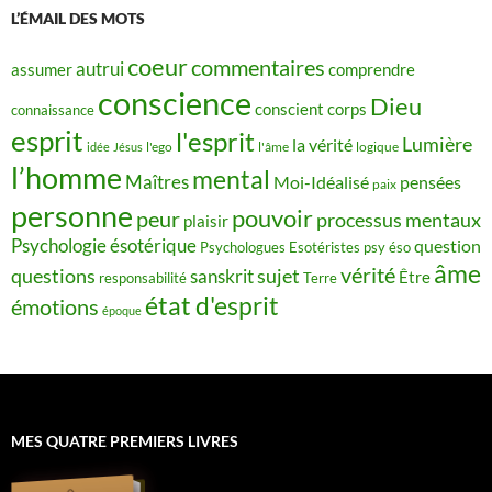
L’ÉMAIL DES MOTS
coeur
commentaires
autrui
assumer
comprendre
conscience
Dieu
conscient
corps
connaissance
esprit
l'esprit
Lumière
la vérité
idée
Jésus
l'ego
l'âme
logique
l’homme
mental
Maîtres
Moi-Idéalisé
pensées
paix
personne
pouvoir
peur
processus mentaux
plaisir
Psychologie ésotérique
question
Psychologues Esotéristes
psy éso
âme
vérité
questions
sujet
sanskrit
Être
responsabilité
Terre
état d'esprit
émotions
époque
MES QUATRE PREMIERS LIVRES