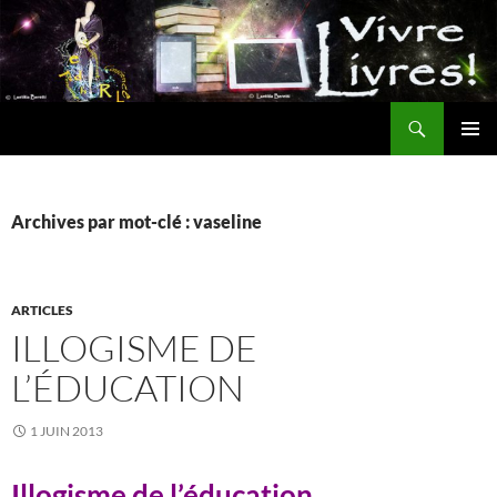
Aller
au
contenu
Recherche
MENU
PRINCI
Archives par mot-clé : vaseline
ARTICLES
ILLOGISME DE
L’ÉDUCATION
1 JUIN 2013
Illogisme de l’éducation