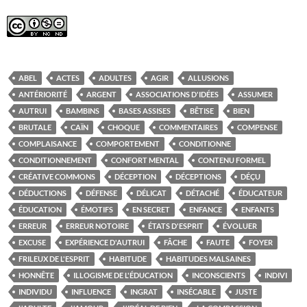
ABEL
ACTES
ADULTES
AGIR
ALLUSIONS
ANTÉRIORITÉ
ARGENT
ASSOCIATIONS D'IDÉES
ASSUMER
AUTRUI
BAMBINS
BASES ASSISES
BÊTISE
BIEN
BRUTALE
CAÏN
CHOQUE
COMMENTAIRES
COMPENSE
COMPLAISANCE
COMPORTEMENT
CONDITIONNE
CONDITIONNEMENT
CONFORT MENTAL
CONTENU FORMEL
CRÉATIVE COMMONS
DÉCEPTION
DÉCEPTIONS
DÉÇU
DÉDUCTIONS
DÉFENSE
DÉLICAT
DÉTACHÉ
ÉDUCATEUR
ÉDUCATION
ÉMOTIFS
EN SECRET
ENFANCE
ENFANTS
ERREUR
ERREUR NOTOIRE
ÉTATS D'ESPRIT
ÉVOLUER
EXCUSE
EXPÉRIENCE D'AUTRUI
FÂCHE
FAUTE
FOYER
FRILEUX DE L'ESPRIT
HABITUDE
HABITUDES MALSAINES
HONNÊTE
ILLOGISME DE L'ÉDUCATION
INCONSCIENTS
INDIVI
INDIVIDU
INFLUENCE
INGRAT
INSÉCABLE
JUSTE