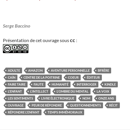
Serge Baccino
cc
Présentation de cet ouvrage sous
:
ADULTE
AMAZON
AVENTURE PERSONNELLE
BFRÈRE
CAÏN
CENTRE DE LA POITRINE
COEUR
ÉDITEUR
FAIRE TAIRE
FAUTE
HUMANITÉ
INTERROGER
KINDLE
L'ENFANT
L'INTELLECT
L'OMBRE DU MENTAL
LA VOIX
LES SENTIMENTS
LIVRE ÉLECTRONIQUE
NOM
ONZE ANS
OUVRAGE
PEUR DE RÉPONDRE
QUESTIONNEMENTS
RÉCIT
RÉPONDRE L'ENFANT
TEMPS IMMÉMORIAUX