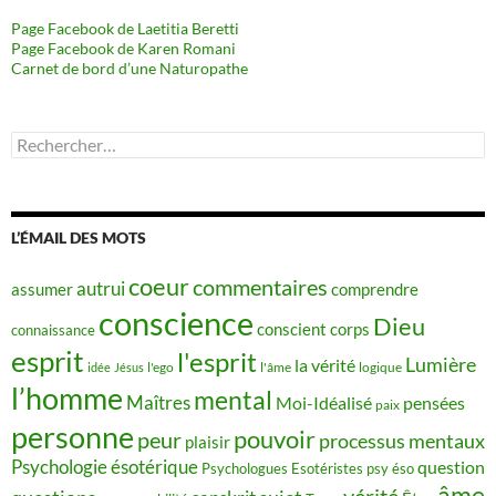
Page Facebook de Laetitia Beretti
Page Facebook de Karen Romani
Carnet de bord d’une Naturopathe
Rechercher :
L’ÉMAIL DES MOTS
coeur
commentaires
autrui
assumer
comprendre
conscience
Dieu
conscient
corps
connaissance
esprit
l'esprit
Lumière
la vérité
idée
Jésus
l'ego
l'âme
logique
l’homme
mental
Maîtres
Moi-Idéalisé
pensées
paix
personne
pouvoir
peur
processus mentaux
plaisir
Psychologie ésotérique
question
Psychologues Esotéristes
psy éso
âme
vérité