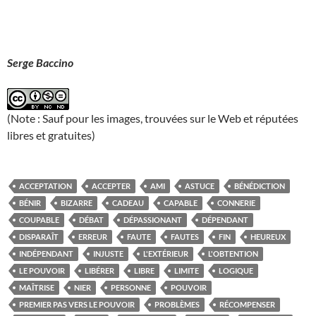
Serge Baccino
(Note : Sauf pour les images, trouvées sur le Web et réputées
libres et gratuites)
ACCEPTATION
ACCEPTER
AMI
ASTUCE
BÉNÉDICTION
BÉNIR
BIZARRE
CADEAU
CAPABLE
CONNERIE
COUPABLE
DÉBAT
DÉPASSIONANT
DÉPENDANT
DISPARAÎT
ERREUR
FAUTE
FAUTES
FIN
HEUREUX
INDÉPENDANT
INJUSTE
L'EXTÉRIEUR
L'OBTENTION
LE POUVOIR
LIBÉRER
LIBRE
LIMITE
LOGIQUE
MAÎTRISE
NIER
PERSONNE
POUVOIR
PREMIER PAS VERS LE POUVOIR
PROBLÈMES
RÉCOMPENSER