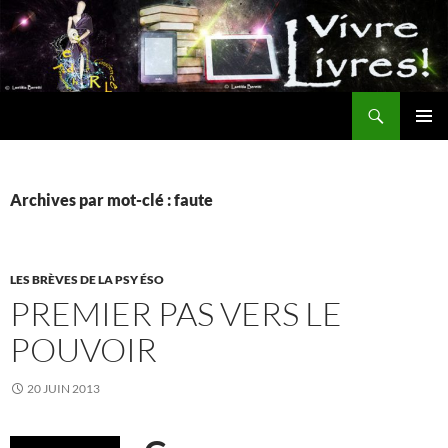
Aller
au
contenu
Recherche
MENU
PRINCI
Archives par mot-clé : faute
LES BRÈVES DE LA PSY ÉSO
PREMIER PAS VERS LE
POUVOIR
20 JUIN 2013