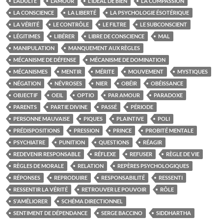
L'ADULTE
L'AMOUR
L'IDÉAL DE BIEN
LA COMPASSION
LA CONSCIENCE
LA LIBERTÉ
LA PSYCHOLOGIE ÉSOTÉRIQUE
LA VÉRITÉ
LE CONTRÔLE
LE FILTRE
LE SUBCONSCIENT
LÉGITIMES
LIBÉRER
LIBRE DE CONSCIENCE
MAL
MANIPULATION
MANQUEMENT AUX RÈGLES
MÉCANISME DE DÉFENSE
MÉCANISME DE DOMINATION
MÉCANISMES
MENTIR
MÉRITE
MOUVEMENT
MYSTIQUES
NÉGATION
NÉVROSES
NIER
OBÉIR
OBÉISSANCE
OBJECTIF
OEIL
OPTIO
PAR AMOUR
PARADOXE
PARENTS
PARTIE DIVINE
PASSÉ
PÉRIODE
PERSONNE MAUVAISE
PIQUES
PLAINTIVE
POLI
PRÉDISPOSITIONS
PRESSION
PRINCE
PROBITÉ MENTALE
PSYCHIATRE
PUNITION
QUESTIONS
RÉAGIR
REDEVENIR RESPONSABLE
RÉFLEXE
REFUSER
RÈGLE DE VIE
RÈGLES DE MORALE
RELATION
REPÈRES PSYCHOLOGIQUES
RÉPONSES
REPRODUIRE
RESPONSABILITÉ
RESSENTI
RESSENTIR LA VÉRITÉ
RETROUVER LE POUVOIR
RÔLE
S'AMÉLIORER
SCHÉMA DIRECTIONNEL
SENTIMENT DE DÉPENDANCE
SERGE BACCINO
SIDDHARTHA