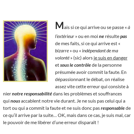
M
ais si ce qui arrive ou se passe «
à
l’extérieur
» ou en moi
ne
résulte
pas
de mes faits, si ce qui arrive est «
bizarre
» ou «
indépendant de ma
volonté
» (sic) alors
je suis en danger
et
sous le contrôle
de la personne
présumée avoir commit la faute. En
dépassionnant le débat, on réalise
assez vite cette erreur qui consiste à
nier
notre responsabilité
dans les problèmes et souffrances
qui
nous
accablent notre vie durant. Je ne suis pas celui qui a
tort ou qui a commit la faute et ne suis donc pas
responsable
de
ce qu’il arrive par la suite… OK, mais dans ce cas, je suis mal, car
le pouvoir de me libérer d’une erreur disparaît !