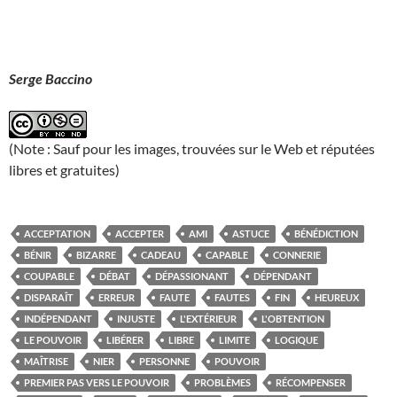
Serge Baccino
(Note : Sauf pour les images, trouvées sur le Web et réputées
libres et gratuites)
ACCEPTATION
ACCEPTER
AMI
ASTUCE
BÉNÉDICTION
BÉNIR
BIZARRE
CADEAU
CAPABLE
CONNERIE
COUPABLE
DÉBAT
DÉPASSIONANT
DÉPENDANT
DISPARAÎT
ERREUR
FAUTE
FAUTES
FIN
HEUREUX
INDÉPENDANT
INJUSTE
L'EXTÉRIEUR
L'OBTENTION
LE POUVOIR
LIBÉRER
LIBRE
LIMITE
LOGIQUE
MAÎTRISE
NIER
PERSONNE
POUVOIR
PREMIER PAS VERS LE POUVOIR
PROBLÈMES
RÉCOMPENSER