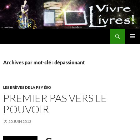
Aller
au
contenu
Recherche
MENU
PRINCI
Archives par mot-clé : dépassionant
LES BRÈVES DE LA PSY ÉSO
PREMIER PAS VERS LE
POUVOIR
20 JUIN 2013