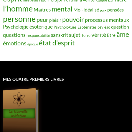
idée
Jésus
l'ego
l'âme
logique
l’homme
mental
Maîtres
Moi-Idéalisé
pensées
paix
personne
pouvoir
peur
processus mentaux
plaisir
Psychologie ésotérique
question
Psychologues Esotéristes
psy éso
âme
vérité
questions
sujet
sanskrit
Être
responsabilité
Terre
état d'esprit
émotions
époque
MES QUATRE PREMIERS LIVRES