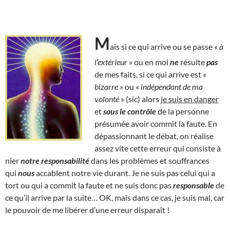
M
ais si ce qui arrive ou se passe «
à
l’extérieur
» ou en moi
ne
résulte
pas
de mes faits, si ce qui arrive est «
bizarre
» ou «
indépendant de ma
volonté
» (sic) alors
je suis en danger
et
sous le contrôle
de la personne
présumée avoir commit la faute. En
dépassionnant le débat, on réalise
assez vite cette erreur qui consiste à
nier
notre responsabilité
dans les problèmes et souffrances
qui
nous
accablent notre vie durant. Je ne suis pas celui qui a
tort ou qui a commit la faute et ne suis donc pas
responsable
de
ce qu’il arrive par la suite… OK, mais dans ce cas, je suis mal, car
le pouvoir de me libérer d’une erreur disparaît !