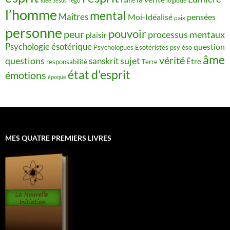
idée
Jésus
l'ego
l'âme
logique
l’homme
mental
Maîtres
Moi-Idéalisé
pensées
paix
personne
pouvoir
peur
processus mentaux
plaisir
Psychologie ésotérique
question
Psychologues Esotéristes
psy éso
âme
vérité
questions
sujet
sanskrit
Être
responsabilité
Terre
état d'esprit
émotions
époque
MES QUATRE PREMIERS LIVRES