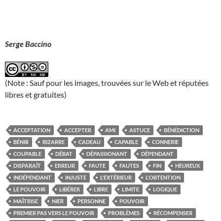
Serge Baccino
(Note : Sauf pour les images, trouvées sur le Web et réputées
libres et gratuites)
ACCEPTATION
ACCEPTER
AMI
ASTUCE
BÉNÉDICTION
BÉNIR
BIZARRE
CADEAU
CAPABLE
CONNERIE
COUPABLE
DÉBAT
DÉPASSIONANT
DÉPENDANT
DISPARAÎT
ERREUR
FAUTE
FAUTES
FIN
HEUREUX
INDÉPENDANT
INJUSTE
L'EXTÉRIEUR
L'OBTENTION
LE POUVOIR
LIBÉRER
LIBRE
LIMITE
LOGIQUE
MAÎTRISE
NIER
PERSONNE
POUVOIR
PREMIER PAS VERS LE POUVOIR
PROBLÈMES
RÉCOMPENSER