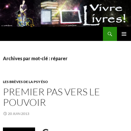
Aller
au
contenu
Recherche
MENU
PRINCI
Archives par mot-clé : réparer
LES BRÈVES DE LA PSY ÉSO
PREMIER PAS VERS LE
POUVOIR
20 JUIN 2013