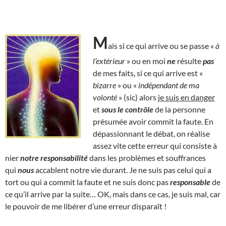
M
ais si ce qui arrive ou se passe «
à
l’extérieur
» ou en moi
ne
résulte
pas
de mes faits, si ce qui arrive est «
bizarre
» ou «
indépendant de ma
volonté
» (sic) alors
je suis en danger
et
sous le contrôle
de la personne
présumée avoir commit la faute. En
dépassionnant le débat, on réalise
assez vite cette erreur qui consiste à
nier
notre responsabilité
dans les problèmes et souffrances
qui
nous
accablent notre vie durant. Je ne suis pas celui qui a
tort ou qui a commit la faute et ne suis donc pas
responsable
de
ce qu’il arrive par la suite… OK, mais dans ce cas, je suis mal, car
le pouvoir de me libérer d’une erreur disparaît !