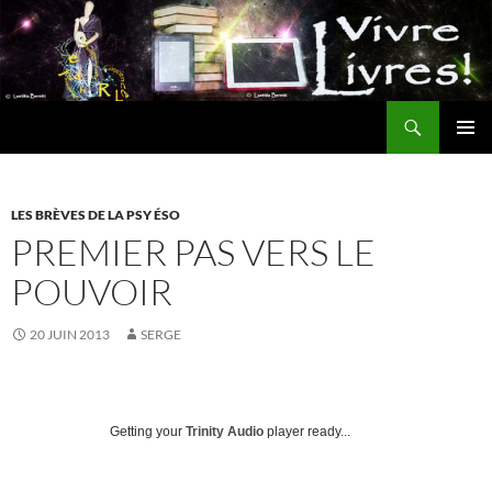
Aller
au
contenu
Recherche
MENU
PRINCI
LES BRÈVES DE LA PSY ÉSO
PREMIER PAS VERS LE
POUVOIR
20 JUIN 2013
SERGE
Getting your
Trinity Audio
player ready...