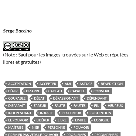
Serge Baccino
(Note : Sauf pour les images, trouvées sur le Web et réputées
libres et gratuites)
ACCEPTATION
ACCEPTER
AMI
ASTUCE
BÉNÉDICTION
BÉNIR
BIZARRE
CADEAU
CAPABLE
CONNERIE
COUPABLE
DÉBAT
DÉPASSIONANT
DÉPENDANT
DISPARAÎT
ERREUR
FAUTE
FAUTES
FIN
HEUREUX
INDÉPENDANT
INJUSTE
L'EXTÉRIEUR
L'OBTENTION
LE POUVOIR
LIBÉRER
LIBRE
LIMITE
LOGIQUE
MAÎTRISE
NIER
PERSONNE
POUVOIR
PREMIER PAS VERS LE POUVOIR
PROBLÈMES
RÉCOMPENSER