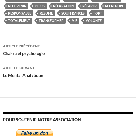
REDEVENIR
REFUS
RÉPARATION
RÉPARER
REPRENDRE
RESPONSABLE
RÉSUME
SOUFFRANCES
TORT
TOTALEMENT
TRANSFORMER
VIE
VOLONTÉ
Navigation
ARTICLE PRÉCÉDENT
des
Chakra et psychologie
articles
ARTICLE SUIVANT
Le Mental Analytique
POUR SOUTENIR NOTRE ASSOCIATION