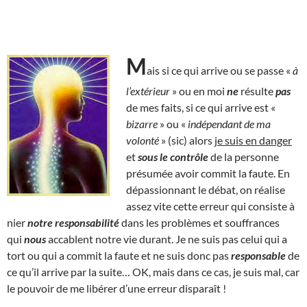
M
ais si ce qui arrive ou se passe «
à
l’extérieur
» ou en moi
ne
résulte
pas
de mes faits, si ce qui arrive est «
bizarre
» ou «
indépendant de ma
volonté
» (sic) alors
je suis en danger
et
sous le contrôle
de la personne
présumée avoir commit la faute. En
dépassionnant le débat, on réalise
assez vite cette erreur qui consiste à
nier
notre responsabilité
dans les problèmes et souffrances
qui
nous
accablent notre vie durant. Je ne suis pas celui qui a
tort ou qui a commit la faute et ne suis donc pas
responsable
de
ce qu’il arrive par la suite… OK, mais dans ce cas, je suis mal, car
le pouvoir de me libérer d’une erreur disparaît !