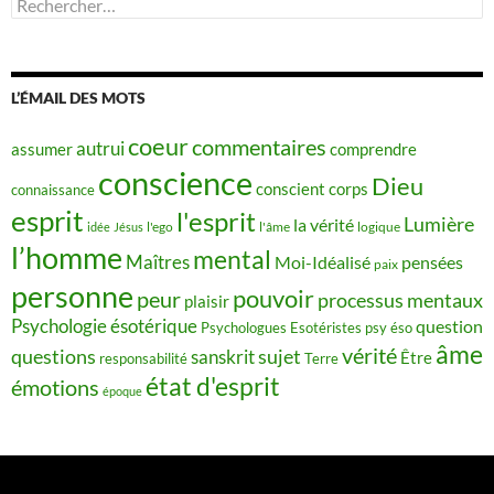
Rechercher :
L’ÉMAIL DES MOTS
coeur
commentaires
autrui
assumer
comprendre
conscience
Dieu
conscient
corps
connaissance
esprit
l'esprit
Lumière
la vérité
idée
Jésus
l'ego
l'âme
logique
l’homme
mental
Maîtres
Moi-Idéalisé
pensées
paix
personne
pouvoir
peur
processus mentaux
plaisir
Psychologie ésotérique
question
Psychologues Esotéristes
psy éso
âme
vérité
questions
sujet
sanskrit
Être
responsabilité
Terre
état d'esprit
émotions
époque