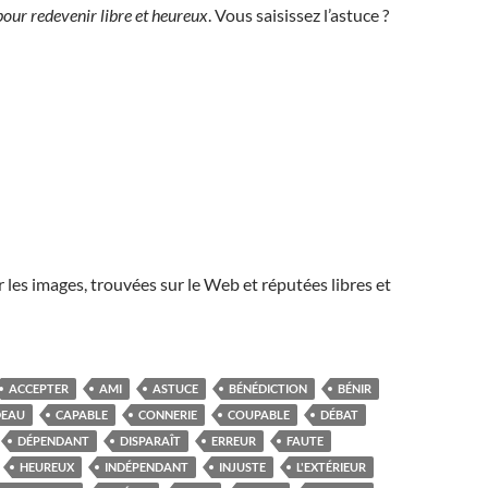
pour redevenir libre et heureux
. Vous saisissez l’astuce ?
r les images, trouvées sur le Web et réputées libres et
ACCEPTER
AMI
ASTUCE
BÉNÉDICTION
BÉNIR
DEAU
CAPABLE
CONNERIE
COUPABLE
DÉBAT
DÉPENDANT
DISPARAÎT
ERREUR
FAUTE
HEUREUX
INDÉPENDANT
INJUSTE
L'EXTÉRIEUR