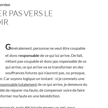
PSY ÉSO
R PAS VERS LE
IR
G
énéralement, personne ne veut être coupable
et donc
responsable
de ce qui lui arrive. De fait,
n’étant pas coupable et donc
pas responsable
de ce
qui arrive, ce qui arrive va se transformer en des
souffrances futures qui n’auront pas, ou presque,
fin. Car soyons logique un instant : si je commets une
esponsable totalement
de ce qui arrive, je demeure du
ble
de réparer ma faute, de compenser voire de faire
sformer ma faute en une bénédiction.
reconnais avoir été injuste envers un ami, pour