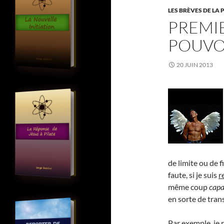
LES BRÈVES DE LA 
PREMIE
POUVO
20 JUIN 2013
de limite ou de 
faute, si je suis
r
même coup
capa
en sorte de tran
Par exemple, je 