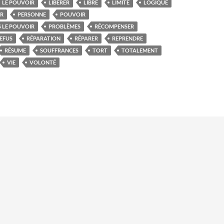
LE POUVOIR
LIBÉRER
LIBRE
LIMITE
LOGIQUE
ER
PERSONNE
POUVOIR
S LE POUVOIR
PROBLÈMES
RÉCOMPENSER
EFUS
RÉPARATION
RÉPARER
REPRENDRE
RÉSUME
SOUFFRANCES
TORT
TOTALEMENT
VIE
VOLONTÉ