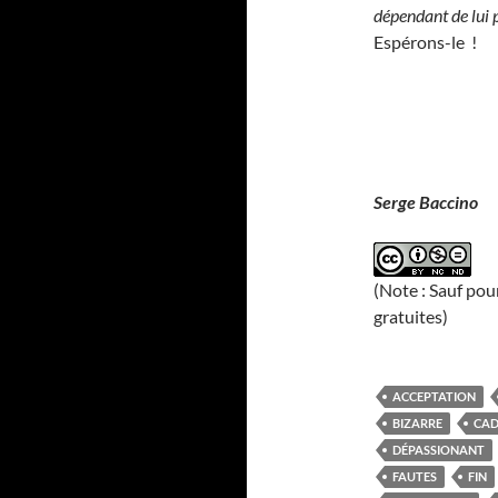
dépendant de lui 
Espérons-le !
Serge Baccino
(Note : Sauf pou
gratuites)
ACCEPTATION
BIZARRE
CA
DÉPASSIONANT
FAUTES
FIN