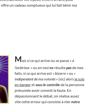
i offre un cadeau somptueux qui lui fait bénir ma
M
ais si ce qui arrive ou se passe «
à
l’extérieur
» ou en moi
ne
résulte
pas
de mes
faits, si ce qui arrive est «
bizarre
» ou «
indépendant de ma volonté
» (sic) alors
je suis
en danger
et
sous le contrôle
de la personne
présumée avoir commit la faute. En
dépassionnant le débat, on réalise assez
vite cette erreur qui consiste à nier
notre