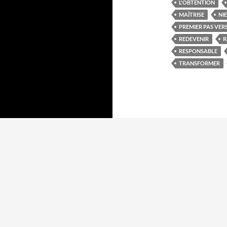
L'OBTENTION
MAÎTRISE
NI
PREMIER PAS VER
REDEVENIR
R
RESPONSABLE
TRANSFORMER