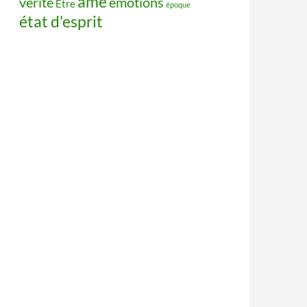
âme
vérité
émotions
Être
époque
état d'esprit