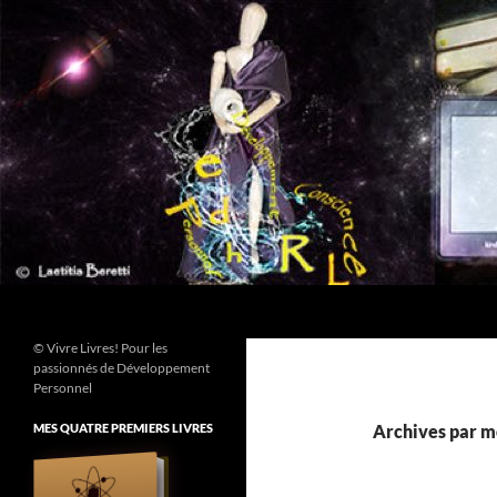
Aller
au
contenu
Recherche
© Vivre Livres! Pour les
passionnés de Développement
Personnel
MES QUATRE PREMIERS LIVRES
Archives par mo