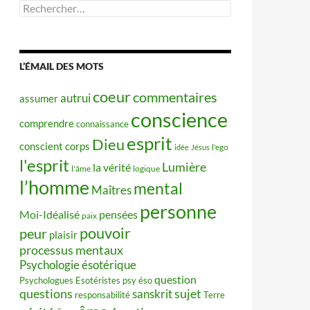
Rechercher :
L’ÉMAIL DES MOTS
coeur
commentaires
autrui
assumer
conscience
comprendre
connaissance
esprit
Dieu
conscient
corps
idée
Jésus
l'ego
l'esprit
Lumière
la vérité
l'âme
logique
l’homme
mental
Maîtres
personne
Moi-Idéalisé
pensées
paix
pouvoir
peur
plaisir
processus mentaux
Psychologie ésotérique
question
Psychologues Esotéristes
psy éso
questions
sujet
sanskrit
responsabilité
Terre