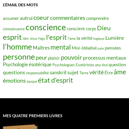
L’ÉMAIL DES MOTS
coeur
commentaires
autrui
assumer
comprendre
conscience
Dieu
conscient
corps
connaissance
esprit
l'esprit
Lumière
la vérité
idée
Jésus
l'ego
l'âme
logique
l’homme
mental
Maîtres
Moi-Idéalisé
pensées
paix
personne
pouvoir
peur
processus mentaux
plaisir
Psychologie ésotérique
question
Psychologues Esotéristes
psy éso
âme
vérité
questions
sujet
sanskrit
Être
responsabilité
Terre
état d'esprit
émotions
époque
MES QUATRE PREMIERS LIVRES