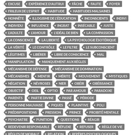
EXCUSE
EXPÉRIENCE D'AUTRUI
FÂCHE
FAUTE
FOYER
FRILEUX DE L'ESPRIT
HABITUDE
HABITUDES MALSAINES
HONNÊTE
ILLOGISME DE L'ÉDUCATION
INCONSCIENTS
INDIVI
INDIVIDU
INFLUENCE
INGRAT
INSÉCABLE
JUSTE
L'ADULTE
L'AMOUR
L'IDÉAL DE BIEN
LA COMPASSION
LA CONSCIENCE
LA LIBERTÉ
LA PSYCHOLOGIE ÉSOTÉRIQUE
LA VÉRITÉ
LE CONTRÔLE
LE FILTRE
LE SUBCONSCIENT
LÉGITIMES
LIBÉRER
LIBRE DE CONSCIENCE
MAL
MANIPULATION
MANQUEMENT AUX RÈGLES
MÉCANISME DE DÉFENSE
MÉCANISME DE DOMINATION
MÉCANISMES
MENTIR
MÉRITE
MOUVEMENT
MYSTIQUES
NÉGATION
NÉVROSES
NIER
OBÉIR
OBÉISSANCE
OBJECTIF
OEIL
OPTIO
PAR AMOUR
PARADOXE
PARENTS
PARTIE DIVINE
PASSÉ
PÉRIODE
PERSONNE MAUVAISE
PIQUES
PLAINTIVE
POLI
PRÉDISPOSITIONS
PRESSION
PRINCE
PROBITÉ MENTALE
PSYCHIATRE
PUNITION
QUESTIONS
RÉAGIR
REDEVENIR RESPONSABLE
RÉFLEXE
REFUSER
RÈGLE DE VIE
RÈGLES DE MORALE
RELATION
REPÈRES PSYCHOLOGIQUES