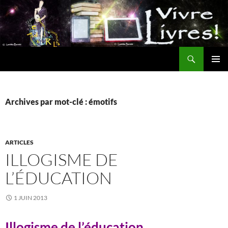
Aller
au
contenu
Recherche
MENU
PRINCI
Archives par mot-clé : émotifs
ARTICLES
ILLOGISME DE
L’ÉDUCATION
1 JUIN 2013
Illogisme de l’éducation