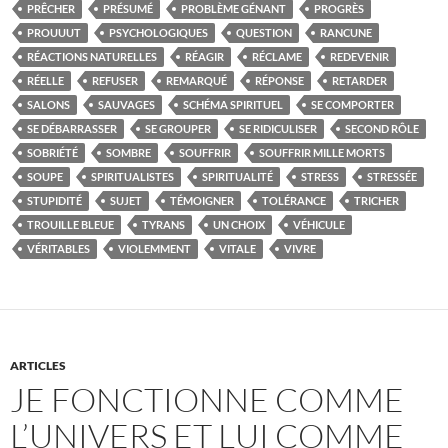
PRÊCHER
PRÉSUMÉ
PROBLÈME GÉNANT
PROGRÈS
PROUUUT
PSYCHOLOGIQUES
QUESTION
RANCUNE
RÉACTIONS NATURELLES
RÉAGIR
RÉCLAME
REDEVENIR
RÉELLE
REFUSER
REMARQUÉ
RÉPONSE
RETARDER
SALONS
SAUVAGES
SCHÉMA SPIRITUEL
SE COMPORTER
SE DÉBARRASSER
SE GROUPER
SE RIDICULISER
SECOND RÔLE
SOBRIÉTÉ
SOMBRE
SOUFFRIR
SOUFFRIR MILLE MORTS
SOUPE
SPIRITUALISTES
SPIRITUALITÉ
STRESS
STRESSÉE
STUPIDITÉ
SUJET
TÉMOIGNER
TOLÉRANCE
TRICHER
TROUILLE BLEUE
TYRANS
UN CHOIX
VÉHICULE
VÉRITABLES
VIOLEMMENT
VITALE
VIVRE
ARTICLES
JE FONCTIONNE COMME
L’UNIVERS ET LUI COMME