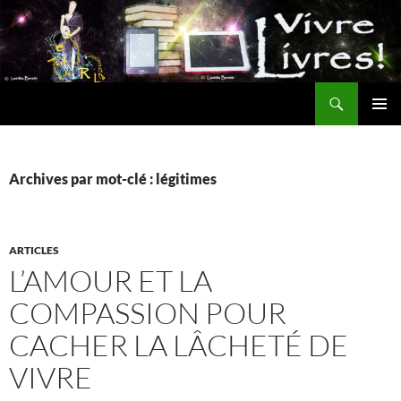
Aller
au
contenu
Recherche
MENU
PRINCI
Archives par mot-clé : légitimes
ARTICLES
L’AMOUR ET LA
COMPASSION POUR
CACHER LA LÂCHETÉ DE
VIVRE