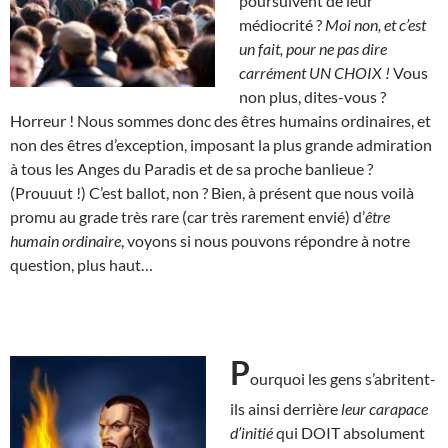
poursuivent de leur
médiocrité ?
Moi non, et c’est
un fait, pour ne pas dire
carrément UN CHOIX !
Vous
non plus, dites-vous ?
Horreur ! Nous sommes donc des êtres humains ordinaires, et
non des êtres d’exception, imposant la plus grande admiration
à tous les Anges du Paradis et de sa proche banlieue ?
(Prouuut !) C’est ballot, non ? Bien, à présent que nous voilà
promu au grade très rare (car très rarement envié) d’
être
humain ordinaire
, voyons si nous pouvons répondre à notre
question, plus haut…
P
ourquoi les gens s’abritent-
ils ainsi derrière
leur carapace
d’initié
qui DOIT absolument