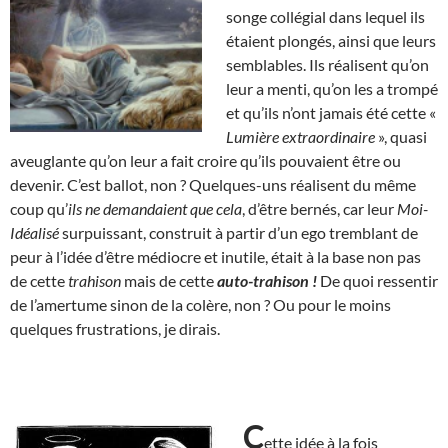
songe collégial dans lequel ils
étaient plongés, ainsi que leurs
semblables. Ils réalisent qu’on
leur a menti, qu’on les a trompé
et qu’ils n’ont jamais été cette «
Lumière
extraordinaire
», quasi
aveuglante qu’on leur a fait croire qu’ils pouvaient être ou
devenir. C’est ballot, non ? Quelques-uns réalisent du même
coup qu’
ils ne demandaient que cela
, d’être bernés, car leur
Moi-
Idéalisé
surpuissant, construit à partir d’un ego tremblant de
peur à l’idée d’être médiocre et inutile, était à la base non pas
de cette
trahison
mais de cette
auto-trahison !
De quoi ressentir
de l’amertume sinon de la colère, non ? Ou pour le moins
quelques frustrations, je dirais.
C
ette idée à la fois