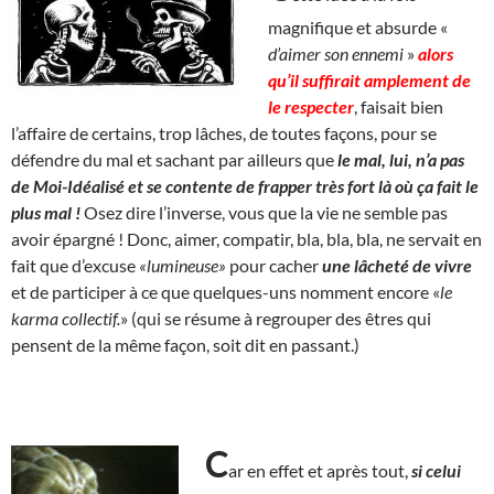
magnifique et absurde «
d’aimer son ennemi
»
alors
qu’il suffirait amplement de
le respecter
, faisait bien
l’affaire de certains, trop lâches, de toutes façons, pour se
défendre du mal et sachant par ailleurs que
le mal, lui, n’a pas
de Moi-Idéalisé et se contente de frapper très fort là où ça fait le
plus mal !
Osez dire l’inverse, vous que la vie ne semble pas
avoir épargné ! Donc, aimer, compatir, bla, bla, bla, ne servait en
fait que d’excuse
«lumineuse»
pour cacher
une lâcheté de vivre
et de participer à ce que quelques-uns nomment encore «
le
karma collectif.
» (qui se résume à regrouper des êtres qui
pensent de la même façon, soit dit en passant.)
C
ar en effet et après tout,
si celui