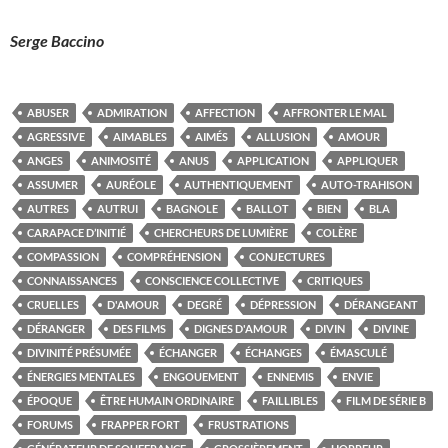
Serge Baccino
ABUSER
ADMIRATION
AFFECTION
AFFRONTER LE MAL
AGRESSIVE
AIMABLES
AIMÉS
ALLUSION
AMOUR
ANGES
ANIMOSITÉ
ANUS
APPLICATION
APPLIQUER
ASSUMER
AURÉOLE
AUTHENTIQUEMENT
AUTO-TRAHISON
AUTRES
AUTRUI
BAGNOLE
BALLOT
BIEN
BLA
CARAPACE D’INITIÉ
CHERCHEURS DE LUMIÈRE
COLÈRE
COMPASSION
COMPRÉHENSION
CONJECTURES
CONNAISSANCES
CONSCIENCE COLLECTIVE
CRITIQUES
CRUELLES
D'AMOUR
DEGRÉ
DÉPRESSION
DÉRANGEANT
DÉRANGER
DES FILMS
DIGNES D'AMOUR
DIVIN
DIVINE
DIVINITÉ PRÉSUMÉE
ÉCHANGER
ÉCHANGES
ÉMASCULÉ
ÉNERGIES MENTALES
ENGOUEMENT
ENNEMIS
ENVIE
ÉPOQUE
ÊTRE HUMAIN ORDINAIRE
FAILLIBLES
FILM DE SÉRIE B
FORUMS
FRAPPER FORT
FRUSTRATIONS