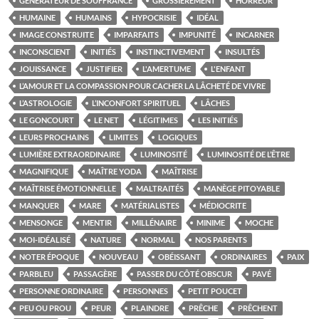
GÉNÉRATEUR DE SOUFFRANCE
GROSSIÈREMENT
HORREUR
HUMAINE
HUMAINS
HYPOCRISIE
IDÉAL
IMAGE CONSTRUITE
IMPARFAITS
IMPUNITÉ
INCARNER
INCONSCIENT
INITIÉS
INSTINCTIVEMENT
INSULTÉS
JOUISSANCE
JUSTIFIER
L'AMERTUME
L'ENFANT
L’AMOUR ET LA COMPASSION POUR CACHER LA LÂCHETÉ DE VIVRE
L’ASTROLOGIE
L’INCONFORT SPIRITUEL
LÂCHES
LE GONCOURT
LE NET
LÉGITIMES
LES INITIÉS
LEURS PROCHAINS
LIMITES
LOGIQUES
LUMIÈRE EXTRAORDINAIRE
LUMINOSITÉ
LUMINOSITÉ DE L’ÊTRE
MAGNIFIQUE
MAÎTRE YODA
MAÎTRISE
MAÎTRISE ÉMOTIONNELLE
MALTRAITÉS
MANÈGE PITOYABLE
MANQUER
MARE
MATÉRIALISTES
MÉDIOCRITE
MENSONGE
MENTIR
MILLÉNAIRE
MINIME
MOCHE
MOI-IDÉALISÉ
NATURE
NORMAL
NOS PARENTS
NOTER ÉPOQUE
NOUVEAU
OBÉISSANT
ORDINAIRES
PAIX
PARBLEU
PASSAGÈRE
PASSER DU CÔTÉ OBSCUR
PAVÉ
PERSONNE ORDINAIRE
PERSONNES
PETIT POUCET
PEU OU PROU
PEUR
PLAINDRE
PRÊCHE
PRÊCHENT