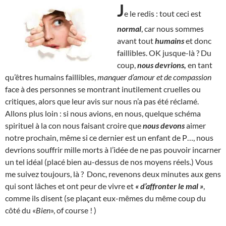
J
e le redis : tout ceci est
normal
, car nous sommes
avant tout
humains
et donc
faillibles. OK jusque-là ? Du
coup,
nous devrions,
en tant
qu’êtres humains faillibles,
manquer d’amour et de compassion
face à des personnes se montrant inutilement cruelles ou
critiques, alors que leur avis sur nous n’a pas été réclamé.
Allons plus loin : si nous avions, en nous, quelque schéma
spirituel à la con nous faisant croire que
nous devons
aimer
notre prochain, même si ce dernier est un enfant de P…, nous
devrions souffrir mille morts à l’idée de ne pas pouvoir incarner
un tel idéal (placé bien au-dessus de nos moyens réels.) Vous
me suivez toujours, là ? Donc, revenons deux minutes aux gens
qui sont lâches et ont peur de vivre et
« d’affronter le mal »
,
comme ils disent (se plaçant eux-mêmes du même coup du
côté du «
Bien
», of course ! )