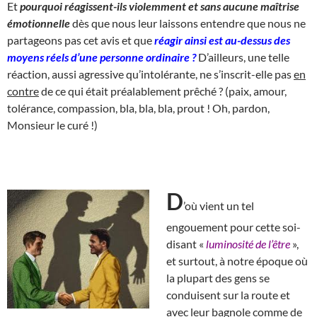
Et
pourquoi réagissent-ils violemment et sans aucune maîtrise
émotionnelle
dès que nous leur laissons entendre que nous ne
partageons pas cet avis et que
réagir ainsi est au-dessus des
moyens réels d’une personne ordinaire ?
D’ailleurs, une telle
réaction, aussi agressive qu’intolérante, ne s’inscrit-elle pas
en
contre
de ce qui était préalablement prêché ? (paix, amour,
tolérance, compassion, bla, bla, bla, prout ! Oh, pardon,
Monsieur le curé !)
D
’où vient un tel
engouement pour cette soi-
disant «
luminosité de l’être
»,
et surtout, à notre époque où
la plupart des gens se
conduisent sur la route et
avec leur bagnole comme de