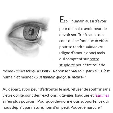
E
st-il humain aussi d’avoir
peur du mal, d’avoir peur de
devoir souffrir à cause des
cons qui ne font aucun effort
pour se rendre «
aimables
»
(digne d’amour, donc) mais
qui comptent sur
notre
stupidité
pour être tout de
même «
aimés tels qu’ils sont
» ? Réponse :
Mais oui, parbleu !
C’est
humain et même :
«
plus humain que ça, tu meurs» !
Au départ, avoir peur d’affronter le mal, refuser de souffrir sans
y être obligé, sont des réactions
naturelles
, logiques et
légitimes
à n’en plus pouvoir ! Pourquoi devrions-nous supporter ce qui
nous déplaît par nature, nom d’un petit Poucet émasculé ?