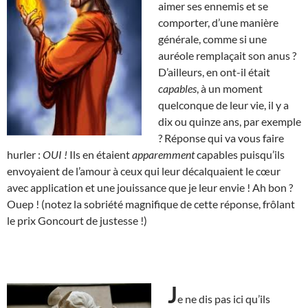
aimer ses ennemis et se
comporter, d’une manière
générale, comme si une
auréole remplaçait son anus ?
D’ailleurs, en ont-il était
capables
, à un moment
quelconque de leur vie, il y a
dix ou quinze ans, par exemple
? Réponse qui va vous faire
hurler :
OUI !
Ils en étaient
apparemment
capables puisqu’ils
envoyaient de l’amour à ceux qui leur décalquaient le cœur
avec application et une jouissance que je leur envie ! Ah bon ?
Ouep ! (notez la sobriété magnifique de cette réponse, frôlant
le prix Goncourt de justesse !)
J
e ne dis pas ici qu’ils