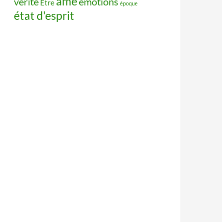
âme
vérité
émotions
Être
époque
état d'esprit