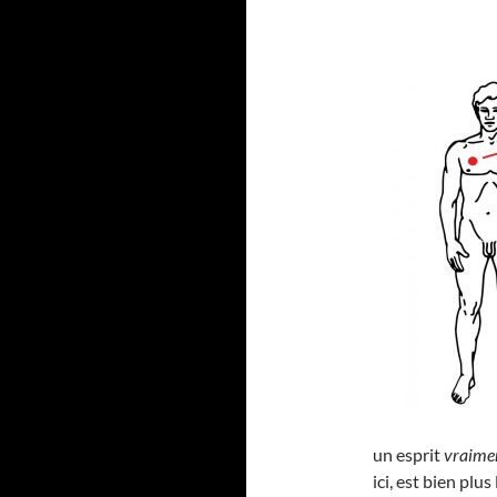
un esprit
vraime
ici, est bien pl