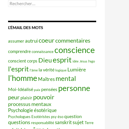
Rechercher :
L’ÉMAIL DES MOTS
coeur
commentaires
autrui
assumer
conscience
comprendre
connaissance
esprit
Dieu
conscient
corps
idée
Jésus
l'ego
l'esprit
Lumière
la vérité
l'âme
logique
l’homme
mental
Maîtres
personne
Moi-Idéalisé
pensées
paix
pouvoir
peur
plaisir
processus mentaux
Psychologie ésotérique
question
Psychologues Esotéristes
psy éso
questions
sujet
sanskrit
responsabilité
Terre