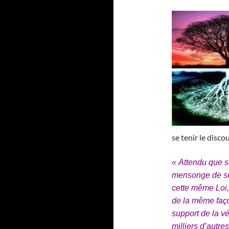
se tenir le disco
« Attendu que se
mensonge de se
cette même Loi,
de la même fa
support de la vé
milliers d’autre