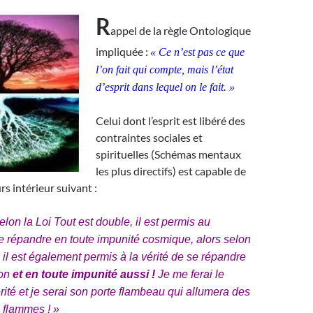
R
appel de la règle Ontologique
impliquée :
« Ce n’est pas ce que
l’on fait qui compte, mais l’état
d’esprit dans lequel on le fait. »
Celui dont l’esprit est libéré des
contraintes sociales et
spirituelles (Schémas mentaux
les plus directifs) est capable de
urs intérieur suivant :
lon la Loi Tout est double, il est permis au
 répandre en toute impunité cosmique, alors selon
 il est également permis à la vérité de se répandre
çon
et en toute impunité aussi !
Je me ferai le
rité et je serai son porte flambeau qui allumera des
s flammes ! »