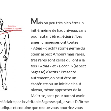
M
ais on peu très bien être un
initié, même de haut niveau, sans
pour autant être…
éclairé !
Les
âmes lumineuses ont toutes
«
Atma
» d’actif (atome germe du
cœur, aspect Amour) mais rares,
très rares
sont celles qui ont à la
fois «
Atma
» et «
Boddhi
» (aspect
Sagesse) d’actifs ! Présenté
autrement, on peut être un
ésotériste ou un initié de haut
niveau, même approcher de la
Maîtrise, sans pour autant avoir
nt
éclairé par la véritable Sagesse qui, je vous l’affirme
us ludique et coquine que ce que vous pourriez vous