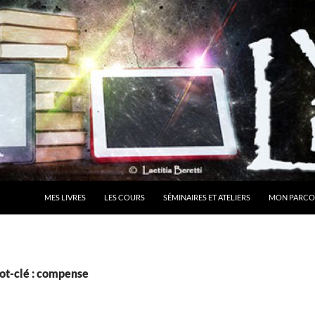
MES LIVRES
LES COURS
SÉMINAIRES ET ATELIERS
MON PARCO
ot-clé : compense