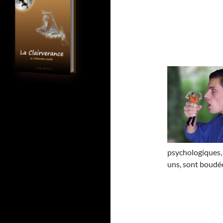
psychologiques
uns, sont boudées