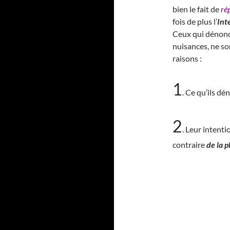
bien le fait de
ré
fois de plus l’
Int
Ceux qui dénon
nuisances, ne so
raisons :
1
. Ce qu’ils d
2
. Leur intent
contraire
de la p