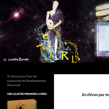
Aller
au
contenu
Recherche
© Vivre Livres! Pour les
passionnés de Développement
Personnel
MES QUATRE PREMIERS LIVRES
Archives par m