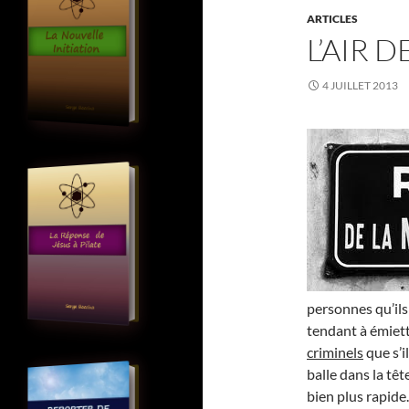
ARTICLES
L’AIR 
4 JUILLET 2013
personnes qu’ils
tendant à émiett
criminels
que s’i
balle dans la têt
bien plus rapide.