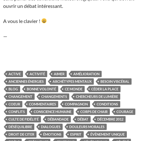
ouvrir un débat intéressant.
A vous le clavier !
—
ACTIVE
ACTIVITÉ
AIMER
AMÉLIORATION
ANCIENNES ÉNERGIES
ARCHÉTYPES MENTAUX
BESOIN VISCÉRAL
BLOG
BONNE VOLONTÉ
CE MONDE
CÉDER LA PLACE
CHANGEMENT
CHANGEMENTS
CHERCHEURS DE LUMIÈRE
COEUR
COMMENTAIRES
COMPAGNON
CONDITIONS
CONFLITS
CONSCIENCE HUMAINE
CORPS DE CHAIR
COURAGE
CULTE DE FIDÉLITÉ
DÉBANDADE
DÉBAT
DÉCEMBRE 2012
DÉSÉQUILIBRE
DIALOGUES
DOULEURS MORALES
DROIT DE CITER
ÉMOTIONS
ESPRIT
ÉVÈNEMENT UNIQUE