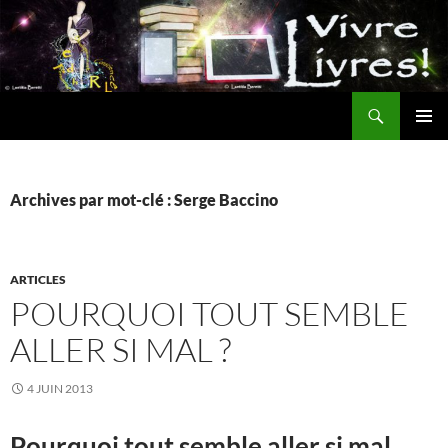
Aller
au
contenu
Recherche
MENU
PRINCI
Archives par mot-clé : Serge Baccino
ARTICLES
POURQUOI TOUT SEMBLE
ALLER SI MAL ?
4 JUIN 2013
Pourquoi tout semble aller si mal…