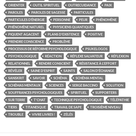
ORIENTER
OUTIL SPIRITUEL
OUTRECUIDANCE
PAIX
PAROLES
PAROLES DE SAGESSE
PARTICULES
PARTICULES D’ÉNERGIE
PERSONNE
PEUR
PHÉNOMÈNE
PHÉNOMÈNE NATUREL
PHYSICIENS QUANTIQUES
PIQUENT AGACENT
PLANS D'EXISTENCE
POSITIVE
PRENDRE CONSCIENCE
PROBLÈME
PROCESSUS DE RÉFORME PSYCHOLOGIQUE
PSUKELOGOS
PSYCHOLOGIQUE
RÉACTION
RÉFLEXE SALVATEUR
RÉFLEXION
RELATIONNEL
RENDRE CONSCIENT
RÉSISTANCE À L'EFFORT
RÉVÉLER
SAINE D'ESPRIT
SAINTS
SALON D'ÉCHANGE
SANSKRIT
SAVOIR
SCHÉMA
SCHÉMA MENTAL
SCHÉMAS MENTAUX
SCIENCES
SERGE BACCINO
SOLUTION
SOUFFRANCES PSYCHOLOGIQUES
SPIRITUEL
SUPPORTERS
SUR TERRE
T'CHAT
TECHNIQUE PSYCHOLOGIQUE
TÉLÉPATHIE
TIERS
TITANESQUE
TRAVAIL DE SAPE
TROISIÈME NIVEAU
TROUBLE
VIVRE LIVRES !
ZÉLÉS