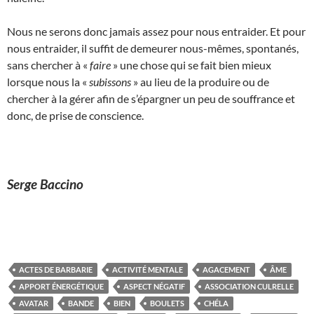
Nous ne serons donc jamais assez pour nous entraider. Et pour
nous entraider, il suffit de demeurer nous-mêmes, spontanés,
sans chercher à «
faire
» une chose qui se fait bien mieux
lorsque nous la «
subissons
» au lieu de la produire ou de
chercher à la gérer afin de s’épargner un peu de souffrance et
donc, de prise de conscience.
Serge Baccino
ACTES DE BARBARIE
ACTIVITÉ MENTALE
AGACEMENT
ÂME
APPORT ÉNERGÉTIQUE
ASPECT NÉGATIF
ASSOCIATION CULRELLE
AVATAR
BANDE
BIEN
BOULETS
CHÉLA