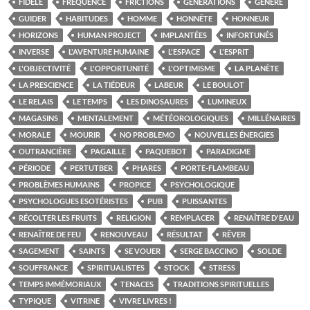
FIDÈLE
FRÉQUENCE
FRICTIONS
GÉNÉRATIONS
GÉNÉRÉ
GUIDER
HABITUDES
HOMME
HONNÊTE
HONNEUR
HORIZONS
HUMAN PROJECT
IMPLANTÉES
INFORTUNÉS
INVERSE
L'AVENTURE HUMAINE
L'ESPACE
L'ESPRIT
L'OBJECTIVITÉ
L'OPPORTUNITÉ
L'OPTIMISME
LA PLANÈTE
LA PRESCIENCE
LA TIÉDEUR
LABEUR
LE BOULOT
LE RELAIS
LE TEMPS
LES DINOSAURES
LUMINEUX
MAGASINS
MENTALEMENT
MÉTÉOROLOGIQUES
MILLÉNAIRES
MORALE
MOURIR
NO PROBLEMO
NOUVELLES ÉNERGIES
OUTRANCIÈRE
PAGAILLE
PAQUEBOT
PARADIGME
PÉRIODE
PERTUTBER
PHARES
PORTE-FLAMBEAU
PROBLÈMES HUMAINS
PROPICE
PSYCHOLOGIQUE
PSYCHOLOGUES ESOTÉRISTES
PUB
PUISSANTES
RÉCOLTER LES FRUITS
RELIGION
REMPLACER
RENAÎTRE D'EAU
RENAÎTRE DE FEU
RENOUVEAU
RÉSULTAT
RÊVER
SAGEMENT
SAINTS
SE VOUER
SERGE BACCINO
SOLDE
SOUFFRANCE
SPIRITUALISTES
STOCK
STRESS
TEMPS IMMÉMORIAUX
TENACES
TRADITIONS SPIRITUELLES
TYPIQUE
VITRINE
VIVRE LIVRES !