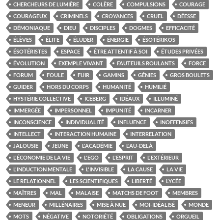
CHERCHEURS DE LUMIÈRE
COLÈRE
COMPULSIONS
COURAGE
COURAGEUX
CRIMINELS
CROYANCES
CRUEL
DÉESSE
DÉMONIAQUE
DIEU
DISCIPLES
DOGMES
EFFICACITÉ
ÉLÈVES
ÉLITE
ÉLUDER
ÉNERGIE
ÉSOTÉRIKOS
ÉSOTÉRISTES
ESPACE
ÊTRE ATTENTIF À SOI
ÉTUDES PRIVÉES
ÉVOLUTION
EXEMPLE VIVANT
FAUTEUILS ROULANTS
FORCE
FORUM
FOULE
FUIR
GAMINS
GÉNIES
GROS BOULETS
GUIDER
HORS DU CORPS
HUMANITÉ
HUMILIÉ
HYSTÉRIE COLLECTIVE
ICEBERG
IDÉAUX
ILLUMINÉ
IMMERGÉE
IMPERSONNEL
IMPUNITÉ
INCARNER
INCONSCIENCE
INDIVIDUALITÉ
INFLUENCE
INOFFENSIFS
INTELLECT
INTERACTION HUMAINE
INTERRELATION
JALOUSIE
JEUNE
L'ACADÉMIE
L'AU-DELÀ
L'ÉCONOMIE DE LA VIE
L'EGO
L'ESPRIT
L'EXTÉRIEUR
L'INDUCTION MENTALE
L'INVISIBLE
LA CAUSE
LA VIE
LE RELATIONNEL
LES SCIENTIFIQUES
LIBERTÉ
LYCÉE
MAÎTRES
MAL
MALAISE
MATCHS DE FOOT
MEMBRES
MENEUR
MILLÉNAIRES
MISE À NUE
MOI-IDÉALISÉ
MONDE
MOTS
NÉGATIVE
NOTORIÉTÉ
OBLIGATIONS
ORGUEIL