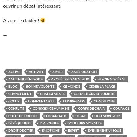
ouvrir un débat intéressant.
A vous le clavier !
—
ACTIVE
ACTIVITÉ
AIMER
AMÉLIORATION
ANCIENNES ÉNERGIES
ARCHÉTYPES MENTAUX
BESOIN VISCÉRAL
BLOG
BONNE VOLONTÉ
CE MONDE
CÉDER LA PLACE
CHANGEMENT
CHANGEMENTS
CHERCHEURS DE LUMIÈRE
COEUR
COMMENTAIRES
COMPAGNON
CONDITIONS
CONFLITS
CONSCIENCE HUMAINE
CORPS DE CHAIR
COURAGE
CULTE DE FIDÉLITÉ
DÉBANDADE
DÉBAT
DÉCEMBRE 2012
DÉSÉQUILIBRE
DIALOGUES
DOULEURS MORALES
DROIT DE CITER
ÉMOTIONS
ESPRIT
ÉVÈNEMENT UNIQUE