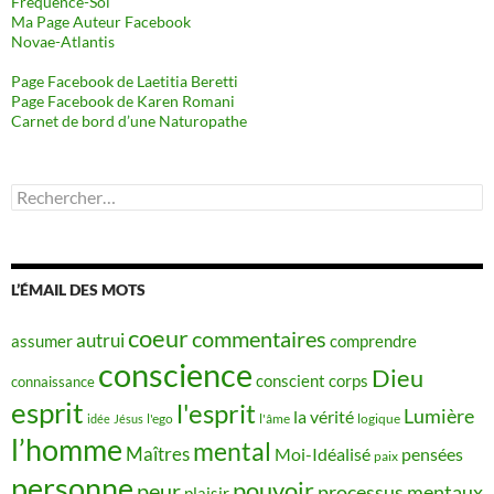
Fréquence-Soi
Ma Page Auteur Facebook
Novae-Atlantis
Page Facebook de Laetitia Beretti
Page Facebook de Karen Romani
Carnet de bord d’une Naturopathe
Rechercher :
L’ÉMAIL DES MOTS
coeur
commentaires
autrui
assumer
comprendre
conscience
Dieu
conscient
corps
connaissance
esprit
l'esprit
Lumière
la vérité
idée
Jésus
l'ego
l'âme
logique
l’homme
mental
Maîtres
Moi-Idéalisé
pensées
paix
personne
pouvoir
peur
processus mentaux
plaisir