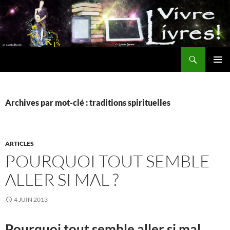
Aller
au
contenu
Recherche
MENU
PRINCI
Archives par mot-clé : traditions spirituelles
ARTICLES
POURQUOI TOUT SEMBLE
ALLER SI MAL ?
4 JUIN 2013
Pourquoi tout semble aller si mal…