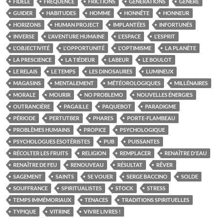
FIDÈLE
FRÉQUENCE
FRICTIONS
GÉNÉRATIONS
GÉNÉRÉ
GUIDER
HABITUDES
HOMME
HONNÊTE
HONNEUR
HORIZONS
HUMAN PROJECT
IMPLANTÉES
INFORTUNÉS
INVERSE
L'AVENTURE HUMAINE
L'ESPACE
L'ESPRIT
L'OBJECTIVITÉ
L'OPPORTUNITÉ
L'OPTIMISME
LA PLANÈTE
LA PRESCIENCE
LA TIÉDEUR
LABEUR
LE BOULOT
LE RELAIS
LE TEMPS
LES DINOSAURES
LUMINEUX
MAGASINS
MENTALEMENT
MÉTÉOROLOGIQUES
MILLÉNAIRES
MORALE
MOURIR
NO PROBLEMO
NOUVELLES ÉNERGIES
OUTRANCIÈRE
PAGAILLE
PAQUEBOT
PARADIGME
PÉRIODE
PERTUTBER
PHARES
PORTE-FLAMBEAU
PROBLÈMES HUMAINS
PROPICE
PSYCHOLOGIQUE
PSYCHOLOGUES ESOTÉRISTES
PUB
PUISSANTES
RÉCOLTER LES FRUITS
RELIGION
REMPLACER
RENAÎTRE D'EAU
RENAÎTRE DE FEU
RENOUVEAU
RÉSULTAT
RÊVER
SAGEMENT
SAINTS
SE VOUER
SERGE BACCINO
SOLDE
SOUFFRANCE
SPIRITUALISTES
STOCK
STRESS
TEMPS IMMÉMORIAUX
TENACES
TRADITIONS SPIRITUELLES
TYPIQUE
VITRINE
VIVRE LIVRES !