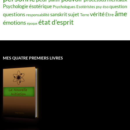
Psychologie ésotérique
question
Psychologues Esotéristes
psy éso
âme
vérité
questions
sujet
sanskrit
Être
responsabilité
Terre
état d'esprit
émotions
époque
MES QUATRE PREMIERS LIVRES