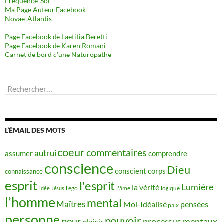
Fréquence-Soi
Ma Page Auteur Facebook
Novae-Atlantis
Page Facebook de Laetitia Beretti
Page Facebook de Karen Romani
Carnet de bord d’une Naturopathe
Rechercher :
L’ÉMAIL DES MOTS
coeur
commentaires
autrui
assumer
comprendre
conscience
Dieu
conscient
corps
connaissance
esprit
l'esprit
Lumière
la vérité
idée
Jésus
l'ego
l'âme
logique
l’homme
mental
Maîtres
Moi-Idéalisé
pensées
paix
personne
pouvoir
peur
processus mentaux
plaisir