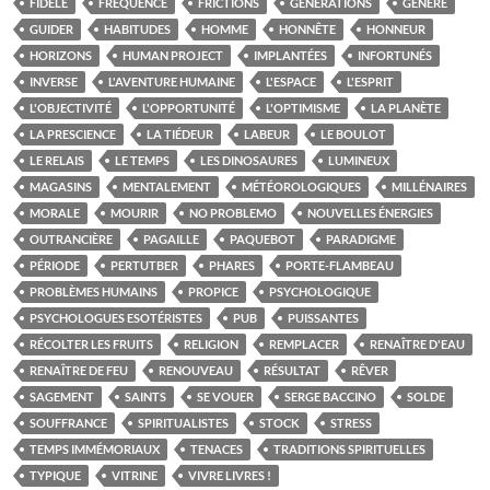
FIDÈLE
FRÉQUENCE
FRICTIONS
GÉNÉRATIONS
GÉNÉRÉ
GUIDER
HABITUDES
HOMME
HONNÊTE
HONNEUR
HORIZONS
HUMAN PROJECT
IMPLANTÉES
INFORTUNÉS
INVERSE
L'AVENTURE HUMAINE
L'ESPACE
L'ESPRIT
L'OBJECTIVITÉ
L'OPPORTUNITÉ
L'OPTIMISME
LA PLANÈTE
LA PRESCIENCE
LA TIÉDEUR
LABEUR
LE BOULOT
LE RELAIS
LE TEMPS
LES DINOSAURES
LUMINEUX
MAGASINS
MENTALEMENT
MÉTÉOROLOGIQUES
MILLÉNAIRES
MORALE
MOURIR
NO PROBLEMO
NOUVELLES ÉNERGIES
OUTRANCIÈRE
PAGAILLE
PAQUEBOT
PARADIGME
PÉRIODE
PERTUTBER
PHARES
PORTE-FLAMBEAU
PROBLÈMES HUMAINS
PROPICE
PSYCHOLOGIQUE
PSYCHOLOGUES ESOTÉRISTES
PUB
PUISSANTES
RÉCOLTER LES FRUITS
RELIGION
REMPLACER
RENAÎTRE D'EAU
RENAÎTRE DE FEU
RENOUVEAU
RÉSULTAT
RÊVER
SAGEMENT
SAINTS
SE VOUER
SERGE BACCINO
SOLDE
SOUFFRANCE
SPIRITUALISTES
STOCK
STRESS
TEMPS IMMÉMORIAUX
TENACES
TRADITIONS SPIRITUELLES
TYPIQUE
VITRINE
VIVRE LIVRES !