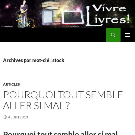
Aller
au
contenu
Recherche
MENU
PRINCI
Archives par mot-clé : stock
ARTICLES
POURQUOI TOUT SEMBLE
ALLER SI MAL ?
4 JUIN 2013
Pourquoi tout semble aller si mal…