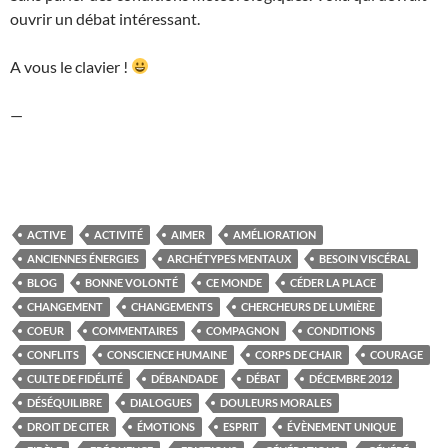
ouvrir un débat intéressant.
A vous le clavier !
—
ACTIVE
ACTIVITÉ
AIMER
AMÉLIORATION
ANCIENNES ÉNERGIES
ARCHÉTYPES MENTAUX
BESOIN VISCÉRAL
BLOG
BONNE VOLONTÉ
CE MONDE
CÉDER LA PLACE
CHANGEMENT
CHANGEMENTS
CHERCHEURS DE LUMIÈRE
COEUR
COMMENTAIRES
COMPAGNON
CONDITIONS
CONFLITS
CONSCIENCE HUMAINE
CORPS DE CHAIR
COURAGE
CULTE DE FIDÉLITÉ
DÉBANDADE
DÉBAT
DÉCEMBRE 2012
DÉSÉQUILIBRE
DIALOGUES
DOULEURS MORALES
DROIT DE CITER
ÉMOTIONS
ESPRIT
ÉVÈNEMENT UNIQUE