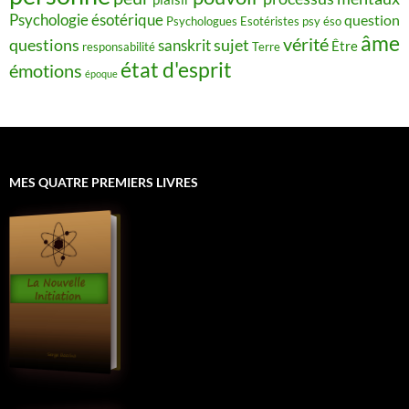
Psychologie ésotérique
question
Psychologues Esotéristes
psy éso
âme
vérité
questions
sujet
sanskrit
Être
responsabilité
Terre
état d'esprit
émotions
époque
MES QUATRE PREMIERS LIVRES