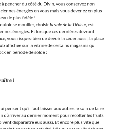
 à pencher du côté du Divin, vous conservez non
nciennes énergies en vous mais vous devenez en plus
au le plus fidèle !
ouloir se mouiller, choisir
la voie de la Tiédeur,
est
ennes énergies. Et lorsque ces dernières devront
ace, vous risquez bien de devoir la céder aussi, la place
ub affichée sur la vitrine de certains magasins qui
ock en période de solde :
raître !
i pensent qu’il faut laisser aux autres le soin de faire
in d’arriver au dernier moment pour récolter les fruits
oivent disparaître eux aussi. Et encore plus vite que
ls maintiennent en activité. Mieux encore : ils doivent