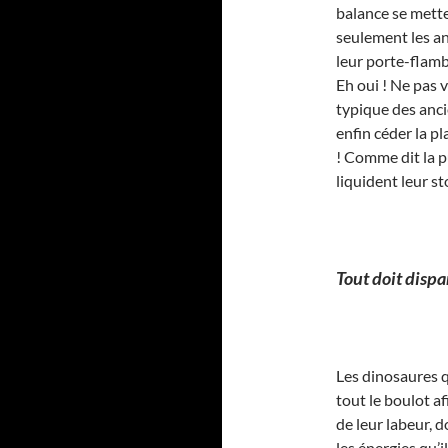
balance se mette
seulement les a
leur porte-flambe
Eh oui ! Ne pas v
typique des anci
enfin céder la pl
! Comme dit la p
liquident leur st
Tout doit dispa
Les dinosaures qu
tout le boulot af
de leur labeur, d
les énergies qu’i