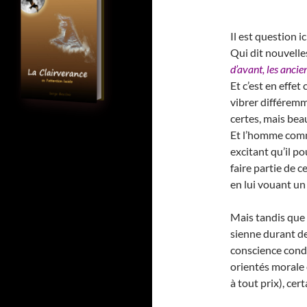
Il est question i
Qui dit nouvelle
d’avant, les ancie
Et c’est en effe
vibrer différemm
certes, mais bea
Et l’homme comme
excitant qu’il po
faire partie de c
en lui vouant un 
Mais tandis que l
sienne durant de
conscience cond
orientés morale e
à tout prix), ce