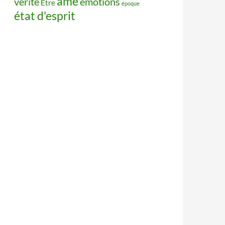
âme
vérité
émotions
Être
époque
état d'esprit