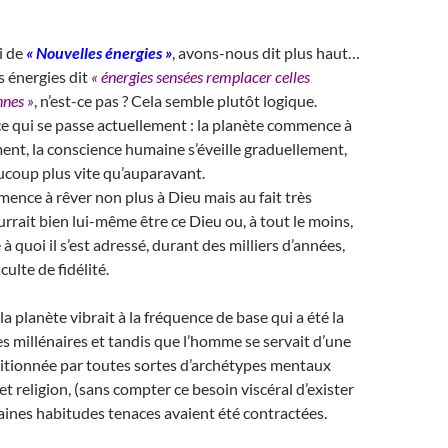
ci de
« Nouvelles énergies »
, avons-nous dit plus haut…
s énergies dit
« énergies sensées remplacer celles
nnes »
, n’est-ce pas ? Cela semble plutôt logique.
t ce qui se passe actuellement : la planète commence à
ent, la conscience humaine s’éveille graduellement,
ucoup plus vite qu’auparavant.
nce à rêver non plus à Dieu mais au fait très
urrait bien lui-même être ce Dieu ou, à tout le moins,
e à quoi il s’est adressé, durant des milliers d’années,
culte de fidélité.
a planète vibrait à la fréquence de base qui a été la
s millénaires et tandis que l’homme se servait d’une
itionnée par toutes sortes d’archétypes mentaux
t religion, (sans compter ce besoin viscéral d’exister
rtaines habitudes tenaces avaient été contractées.