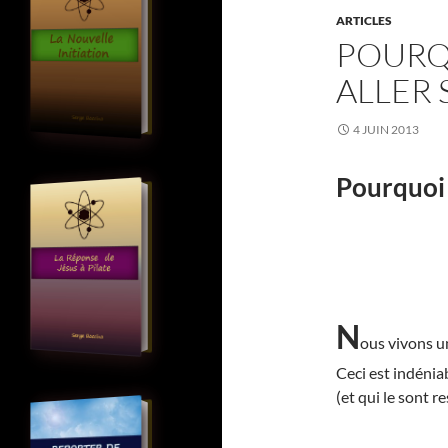
ARTICLES
POURQ
ALLER S
4 JUIN 2013
Pourquoi 
N
ous vivons 
Ceci est indéniab
(et qui le sont r