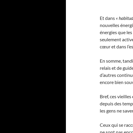
Et dans
« habitud
nouvelles énergi
énergies que les
seulement activ
cœur et dans l’e
En somme, tandi
relais et de gui
d’autres continu
encore bien sou
Bref, ces vieilles
depuis des temps
les gens ne saven
Ceux qui se racc
ne sont pas enco