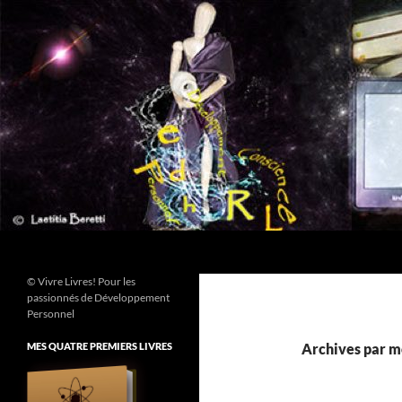
Aller
au
contenu
Recherche
© Vivre Livres! Pour les
passionnés de Développement
Personnel
MES QUATRE PREMIERS LIVRES
Archives par mo