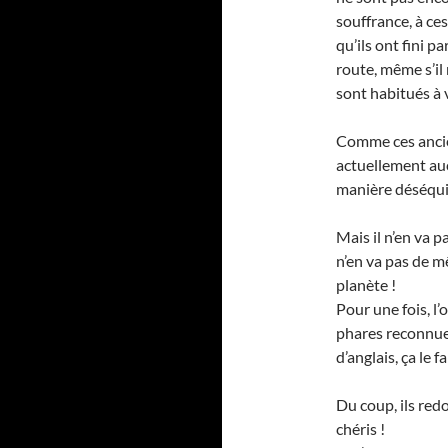
souffrance, à ce
qu’ils ont fini 
route, même s’il n
sont habitués à v
Comme ces ancien
actuellement au
manière déséqui
Mais il n’en va 
n’en va pas de 
planète !
Pour une fois, l’
phares reconnue
d’anglais, ça le f
Du coup, ils red
chéris !