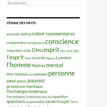
Rechercher :
L’ÉMAIL DES MOTS
coeur
commentaires
autrui
assumer
conscience
comprendre
connaissance
esprit
Dieu
conscient
corps
idée
Jésus
l'ego
l'esprit
Lumière
la vérité
l'âme
logique
l’homme
mental
Maîtres
personne
Moi-Idéalisé
pensées
paix
pouvoir
peur
plaisir
processus mentaux
Psychologie ésotérique
question
Psychologues Esotéristes
psy éso
questions
sujet
sanskrit
responsabilité
Terre