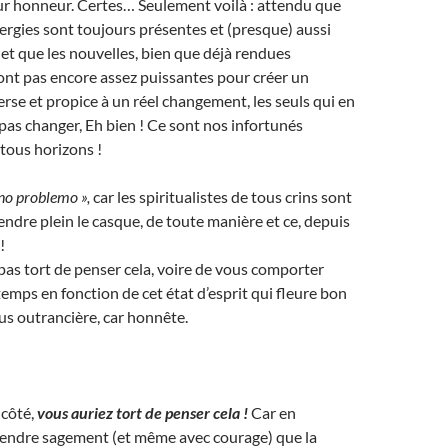
leur honneur. Certes… Seulement voilà : attendu que
ergies sont toujours présentes et (presque) aussi
 et que les nouvelles, bien que déjà rendues
ont pas encore assez puissantes pour créer un
erse et propice à un réel changement, les seuls qui en
pas changer, Eh bien ! Ce sont nos infortunés
 tous horizons !
no problemo »,
car les spiritualistes de tous crins sont
endre plein le casque, de toute manière et ce, depuis
!
 pas tort de penser cela, voire de vous comporter
emps en fonction de cet état d’esprit qui fleure bon
plus outrancière, car honnête.
 côté,
vous auriez tort de penser cela !
Car en
ttendre sagement (et même avec courage) que la