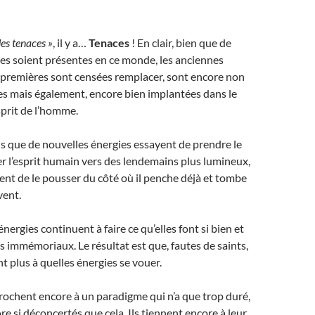
es tenaces »
, il y a…
Tenaces
! En clair, bien que de
es soient présentes en ce monde, les anciennes
 premières sont censées remplacer, sont encore non
es mais également, encore bien implantées dans le
sprit de l’homme.
s que de nouvelles énergies essayent de prendre le
der l’esprit humain vers des lendemains plus lumineux,
ent de le pousser du côté où il penche déjà et tombe
vent.
 énergies continuent à faire ce qu’elles font si bien et
 immémoriaux. Le résultat est que, fautes de saints,
t plus à quelles énergies se vouer.
rochent encore à un paradigme qui n’a que trop duré,
re si déconcertés que cela. Ils tiennent encore à leur