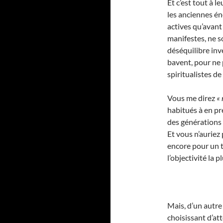
Et c’est tout à 
les anciennes én
actives qu’avant
manifestes, ne s
déséquilibre inv
bavent, pour ne 
spiritualistes de
Vous me direz
« 
habitués à en pr
des générations 
Et vous n’auriez
encore pour un t
l’objectivité la 
Mais, d’un autre
choisissant d’a