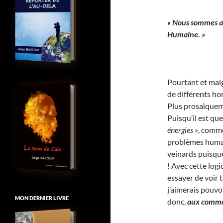
« Nous sommes a
Humaine. »
Pourtant et mal
de différents hor
Plus prosaïqueme
Puisqu’il est qu
énergies »
, commen
problèmes humai
veinards puisqu
! Avec cette log
essayer de voir 
j’aimerais pouvo
MON DERNIER LIVRE
donc,
aux comme