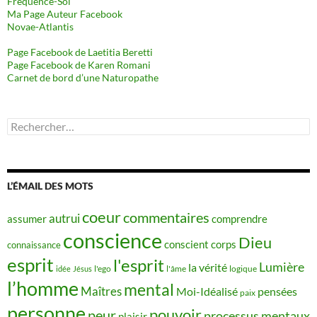
Fréquence-Soi
Ma Page Auteur Facebook
Novae-Atlantis
Page Facebook de Laetitia Beretti
Page Facebook de Karen Romani
Carnet de bord d’une Naturopathe
Rechercher :
L’ÉMAIL DES MOTS
coeur
commentaires
autrui
assumer
comprendre
conscience
Dieu
conscient
corps
connaissance
esprit
l'esprit
Lumière
la vérité
idée
Jésus
l'ego
l'âme
logique
l’homme
mental
Maîtres
Moi-Idéalisé
pensées
paix
personne
pouvoir
peur
processus mentaux
plaisir