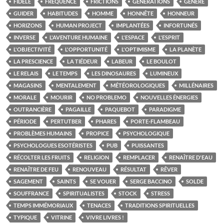
FIDÈLE
FRÉQUENCE
FRICTIONS
GÉNÉRATIONS
GÉNÉRÉ
GUIDER
HABITUDES
HOMME
HONNÊTE
HONNEUR
HORIZONS
HUMAN PROJECT
IMPLANTÉES
INFORTUNÉS
INVERSE
L'AVENTURE HUMAINE
L'ESPACE
L'ESPRIT
L'OBJECTIVITÉ
L'OPPORTUNITÉ
L'OPTIMISME
LA PLANÈTE
LA PRESCIENCE
LA TIÉDEUR
LABEUR
LE BOULOT
LE RELAIS
LE TEMPS
LES DINOSAURES
LUMINEUX
MAGASINS
MENTALEMENT
MÉTÉOROLOGIQUES
MILLÉNAIRES
MORALE
MOURIR
NO PROBLEMO
NOUVELLES ÉNERGIES
OUTRANCIÈRE
PAGAILLE
PAQUEBOT
PARADIGME
PÉRIODE
PERTUTBER
PHARES
PORTE-FLAMBEAU
PROBLÈMES HUMAINS
PROPICE
PSYCHOLOGIQUE
PSYCHOLOGUES ESOTÉRISTES
PUB
PUISSANTES
RÉCOLTER LES FRUITS
RELIGION
REMPLACER
RENAÎTRE D'EAU
RENAÎTRE DE FEU
RENOUVEAU
RÉSULTAT
RÊVER
SAGEMENT
SAINTS
SE VOUER
SERGE BACCINO
SOLDE
SOUFFRANCE
SPIRITUALISTES
STOCK
STRESS
TEMPS IMMÉMORIAUX
TENACES
TRADITIONS SPIRITUELLES
TYPIQUE
VITRINE
VIVRE LIVRES !