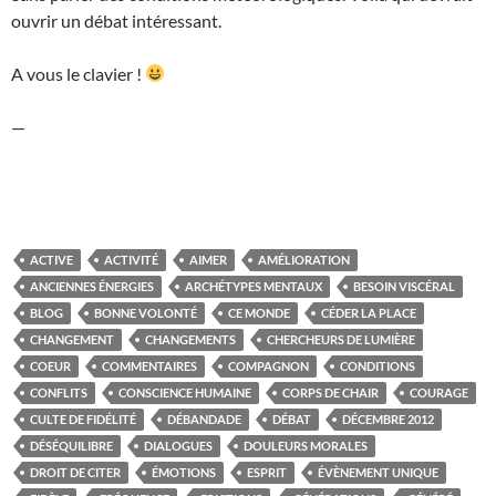
ouvrir un débat intéressant.
A vous le clavier !
—
ACTIVE
ACTIVITÉ
AIMER
AMÉLIORATION
ANCIENNES ÉNERGIES
ARCHÉTYPES MENTAUX
BESOIN VISCÉRAL
BLOG
BONNE VOLONTÉ
CE MONDE
CÉDER LA PLACE
CHANGEMENT
CHANGEMENTS
CHERCHEURS DE LUMIÈRE
COEUR
COMMENTAIRES
COMPAGNON
CONDITIONS
CONFLITS
CONSCIENCE HUMAINE
CORPS DE CHAIR
COURAGE
CULTE DE FIDÉLITÉ
DÉBANDADE
DÉBAT
DÉCEMBRE 2012
DÉSÉQUILIBRE
DIALOGUES
DOULEURS MORALES
DROIT DE CITER
ÉMOTIONS
ESPRIT
ÉVÈNEMENT UNIQUE