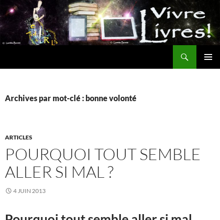
Aller
au
contenu
Recherche
MENU
PRINCI
Archives par mot-clé : bonne volonté
ARTICLES
POURQUOI TOUT SEMBLE
ALLER SI MAL ?
4 JUIN 2013
Pourquoi tout semble aller si mal…