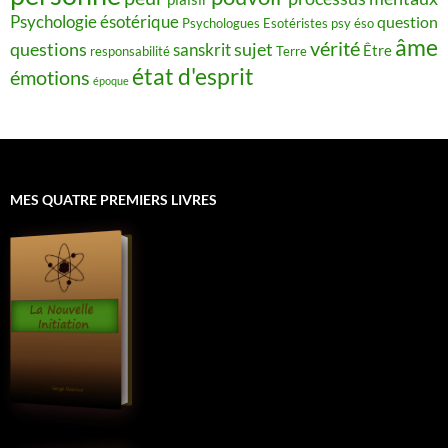
Psychologie ésotérique
question
Psychologues Esotéristes
psy éso
âme
vérité
questions
sujet
sanskrit
Être
responsabilité
Terre
état d'esprit
émotions
époque
MES QUATRE PREMIERS LIVRES