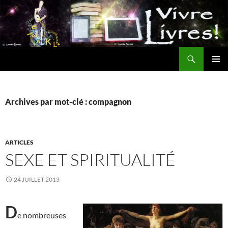
Aller
au
contenu
Recherche
MENU
PRINCI
Archives par mot-clé : compagnon
ARTICLES
SEXE ET SPIRITUALITÉ
24 JUILLET 2013
D
e nombreuses