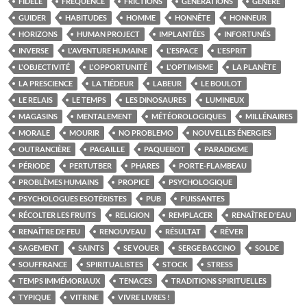
FIDÈLE
FRÉQUENCE
FRICTIONS
GÉNÉRATIONS
GÉNÉRÉ
GUIDER
HABITUDES
HOMME
HONNÊTE
HONNEUR
HORIZONS
HUMAN PROJECT
IMPLANTÉES
INFORTUNÉS
INVERSE
L'AVENTURE HUMAINE
L'ESPACE
L'ESPRIT
L'OBJECTIVITÉ
L'OPPORTUNITÉ
L'OPTIMISME
LA PLANÈTE
LA PRESCIENCE
LA TIÉDEUR
LABEUR
LE BOULOT
LE RELAIS
LE TEMPS
LES DINOSAURES
LUMINEUX
MAGASINS
MENTALEMENT
MÉTÉOROLOGIQUES
MILLÉNAIRES
MORALE
MOURIR
NO PROBLEMO
NOUVELLES ÉNERGIES
OUTRANCIÈRE
PAGAILLE
PAQUEBOT
PARADIGME
PÉRIODE
PERTUTBER
PHARES
PORTE-FLAMBEAU
PROBLÈMES HUMAINS
PROPICE
PSYCHOLOGIQUE
PSYCHOLOGUES ESOTÉRISTES
PUB
PUISSANTES
RÉCOLTER LES FRUITS
RELIGION
REMPLACER
RENAÎTRE D'EAU
RENAÎTRE DE FEU
RENOUVEAU
RÉSULTAT
RÊVER
SAGEMENT
SAINTS
SE VOUER
SERGE BACCINO
SOLDE
SOUFFRANCE
SPIRITUALISTES
STOCK
STRESS
TEMPS IMMÉMORIAUX
TENACES
TRADITIONS SPIRITUELLES
TYPIQUE
VITRINE
VIVRE LIVRES !