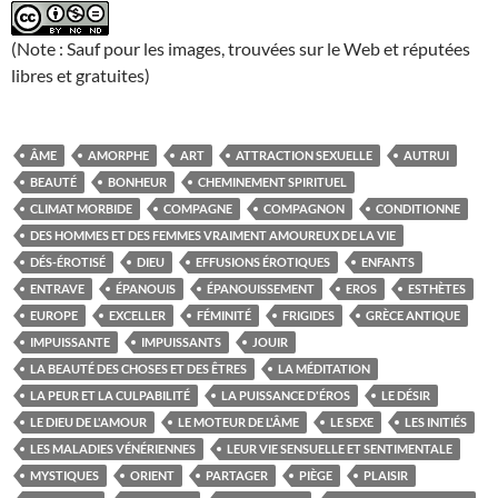
(Note : Sauf pour les images, trouvées sur le Web et réputées
libres et gratuites)
ÂME
AMORPHE
ART
ATTRACTION SEXUELLE
AUTRUI
BEAUTÉ
BONHEUR
CHEMINEMENT SPIRITUEL
CLIMAT MORBIDE
COMPAGNE
COMPAGNON
CONDITIONNE
DES HOMMES ET DES FEMMES VRAIMENT AMOUREUX DE LA VIE
DÉS-ÉROTISÉ
DIEU
EFFUSIONS ÉROTIQUES
ENFANTS
ENTRAVE
ÉPANOUIS
ÉPANOUISSEMENT
EROS
ESTHÈTES
EUROPE
EXCELLER
FÉMINITÉ
FRIGIDES
GRÈCE ANTIQUE
IMPUISSANTE
IMPUISSANTS
JOUIR
LA BEAUTÉ DES CHOSES ET DES ÊTRES
LA MÉDITATION
LA PEUR ET LA CULPABILITÉ
LA PUISSANCE D'ÉROS
LE DÉSIR
LE DIEU DE L'AMOUR
LE MOTEUR DE L'ÂME
LE SEXE
LES INITIÉS
LES MALADIES VÉNÉRIENNES
LEUR VIE SENSUELLE ET SENTIMENTALE
MYSTIQUES
ORIENT
PARTAGER
PIÈGE
PLAISIR