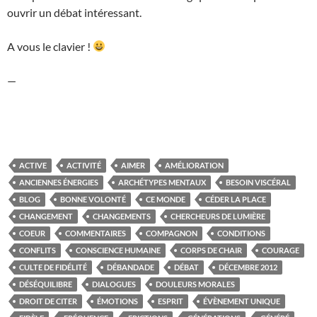
ouvrir un débat intéressant.
A vous le clavier !
—
ACTIVE
ACTIVITÉ
AIMER
AMÉLIORATION
ANCIENNES ÉNERGIES
ARCHÉTYPES MENTAUX
BESOIN VISCÉRAL
BLOG
BONNE VOLONTÉ
CE MONDE
CÉDER LA PLACE
CHANGEMENT
CHANGEMENTS
CHERCHEURS DE LUMIÈRE
COEUR
COMMENTAIRES
COMPAGNON
CONDITIONS
CONFLITS
CONSCIENCE HUMAINE
CORPS DE CHAIR
COURAGE
CULTE DE FIDÉLITÉ
DÉBANDADE
DÉBAT
DÉCEMBRE 2012
DÉSÉQUILIBRE
DIALOGUES
DOULEURS MORALES
DROIT DE CITER
ÉMOTIONS
ESPRIT
ÉVÈNEMENT UNIQUE