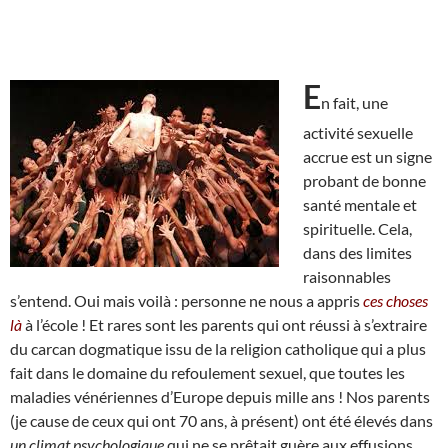
E
n fait, une
activité sexuelle
accrue est un signe
probant de bonne
santé mentale et
spirituelle. Cela,
dans des limites
raisonnables
s’entend. Oui mais voilà : personne ne nous a appris
ces choses
là
à l’école ! Et rares sont les parents qui ont réussi à s’extraire
du carcan dogmatique issu de la religion catholique qui a plus
fait dans le domaine du refoulement sexuel, que toutes les
maladies vénériennes d’Europe depuis mille ans ! Nos parents
(je cause de ceux qui ont 70 ans, à présent) ont été élevés dans
un climat psychologique
qui ne se prêtait guère aux effusions