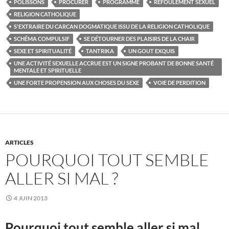
POLISSONS
PROCURER
PROGRAMME
REFOULEMENT SEXUEL
RELIGION CATHOLIQUE
S'EXTRAIRE DU CARCAN DOGMATIQUE ISSU DE LA RELIGION CATHOLIQUE
SCHÉMA COMPULSIF
SE DÉTOURNER DES PLAISIRS DE LA CHAIR
SEXE ET SPIRITUALITÉ
TANTRIKA
UN GOUT EXQUIS
UNE ACTIVITÉ SEXUELLE ACCRUE EST UN SIGNE PROBANT DE BONNE SANTÉ
MENTALE ET SPIRITUELLE
UNE FORTE PROPENSION AUX CHOSES DU SEXE
VOIE DE PERDITION
ARTICLES
POURQUOI TOUT SEMBLE
ALLER SI MAL ?
4 JUIN 2013
Pourquoi tout semble aller si mal…