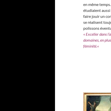
en même temps. 
étudiaient aussi 
faire jouir un 
se réalisent touj
polissons éventu
«
Exceller dans l’
domaines, en plus 
féminité.
«