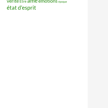
âme
vérité
émotions
Être
époque
état d'esprit