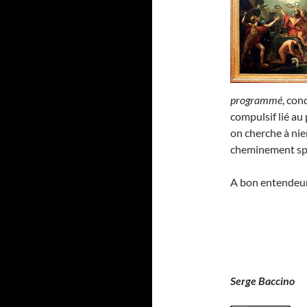
programmé
, con
compulsif lié au 
on cherche à nie
cheminement spi
A bon entendeu
Serge Baccino