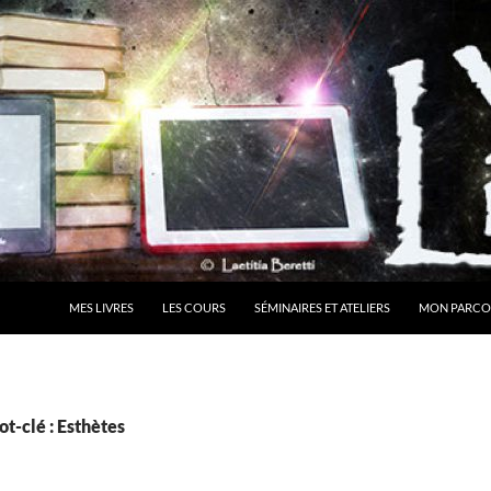
MES LIVRES
LES COURS
SÉMINAIRES ET ATELIERS
MON PARCO
t-clé : Esthètes