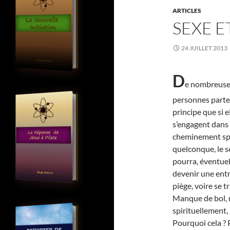
ARTICLES
SEXE E
24 JUILLET 2013
D
e nombreuse
personnes parte
principe que si e
s’engagent dans
cheminement spi
quelconque, le s
pourra, éventue
devenir une entr
piège, voire se 
Manque de bol, 
spirituellement,
Pourquoi cela ? 