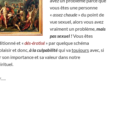
avez un problème parce que
vous êtes une personne
«
assez chaude
» du point de
vue sexuel, alors vous avez
vraiment un problème,
mais
pas sexuel !
Vous êtes
ditionné et «
dés-érotisé
» par quelque schéma
plaisir et donc,
à la culpabilité
qui va
toujours
avec, si
r son importance et sa valeur dans notre
rituel.
r….