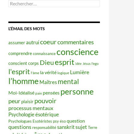
Rechercher :
L’ÉMAIL DES MOTS
coeur
commentaires
autrui
assumer
conscience
comprendre
connaissance
esprit
Dieu
conscient
corps
idée
Jésus
l'ego
l'esprit
Lumière
la vérité
l'âme
logique
l’homme
mental
Maîtres
personne
Moi-Idéalisé
pensées
paix
pouvoir
peur
plaisir
processus mentaux
Psychologie ésotérique
question
Psychologues Esotéristes
psy éso
questions
sujet
sanskrit
responsabilité
Terre