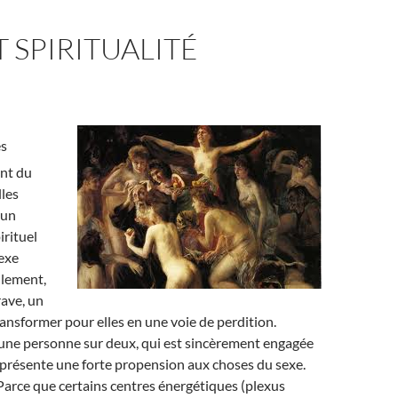
T SPIRITUALITÉ
s
nt du
lles
 un
rituel
exe
llement,
ave, un
transformer pour elles en une voie de perdition.
une personne sur deux, qui est sincèrement engagée
 présente une forte propension aux choses du sexe.
Parce que certains centres énergétiques (plexus