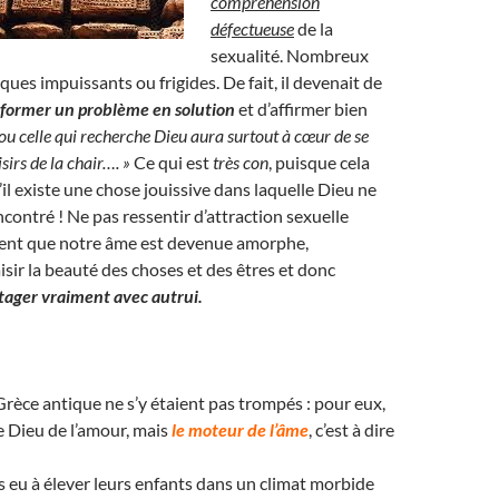
compréhension
défectueuse
de la
sexualité. Nombreux
ques impuissants ou frigides. De fait, il devenait de
sformer un problème en solution
et d’affirmer bien
 ou celle qui recherche Dieu aura surtout à cœur de se
sirs de la chair…. »
Ce qui est
très con
, puisque cela
’il existe une chose jouissive dans laquelle Dieu ne
ncontré ! Ne pas ressentir d’attraction sexuelle
ment que notre âme est devenue amorphe,
isir la beauté des choses et des êtres et donc
tager vraiment avec autrui.
 Grèce antique ne s’y étaient pas trompés : pour eux,
le Dieu de l’amour, mais
le moteur de l’âme
, c’est à dire
as eu à élever leurs enfants dans un climat morbide