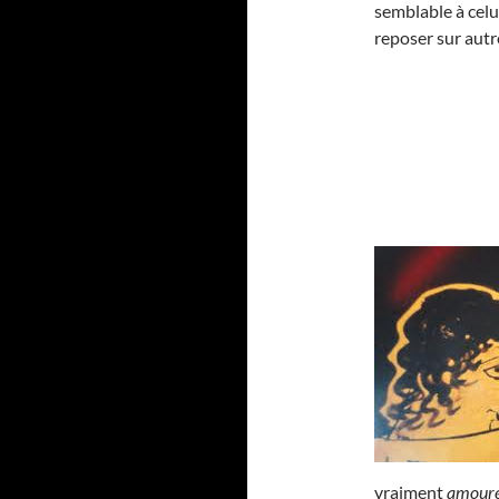
semblable à celu
reposer sur autr
vraiment
amoure