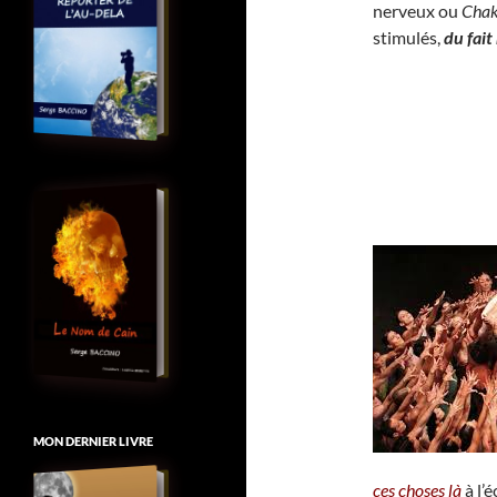
nerveux ou
Chak
stimulés,
du fai
MON DERNIER LIVRE
ces choses là
à l’é