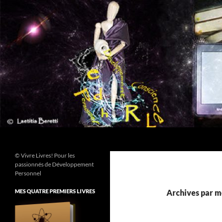
Aller
au
contenu
Recherche
© Vivre Livres! Pour les
passionnés de Développement
Personnel
MES QUATRE PREMIERS LIVRES
Archives par mo