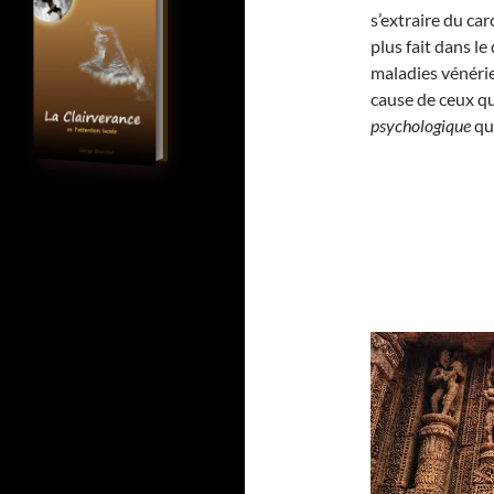
s’extraire du ca
plus fait dans l
maladies vénérie
cause de ceux qu
psychologique
qui