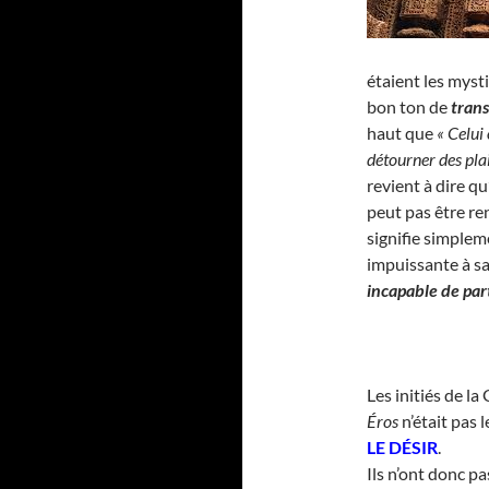
étaient les mysti
bon ton de
tran
haut que
« Celui
détourner des plai
revient à dire qu
peut pas être re
signifie simple
impuissante à sa
incapable de par
Les initiés de la
Éros
n’était pas 
LE DÉSIR
.
Ils n’ont donc p