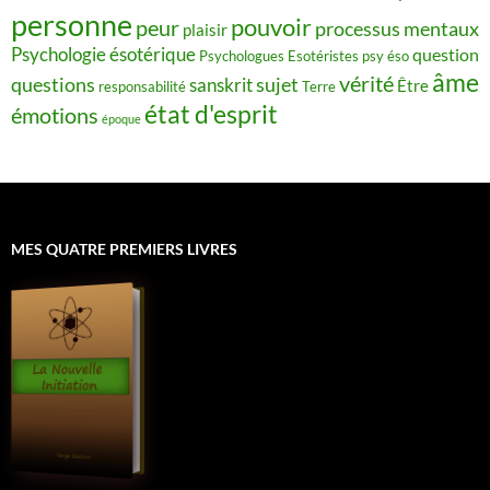
personne
pouvoir
peur
processus mentaux
plaisir
Psychologie ésotérique
question
Psychologues Esotéristes
psy éso
âme
vérité
questions
sujet
sanskrit
Être
responsabilité
Terre
état d'esprit
émotions
époque
MES QUATRE PREMIERS LIVRES