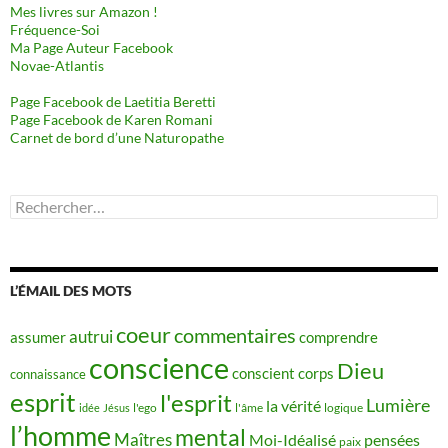
Mes livres sur Amazon !
Fréquence-Soi
Ma Page Auteur Facebook
Novae-Atlantis
Page Facebook de Laetitia Beretti
Page Facebook de Karen Romani
Carnet de bord d’une Naturopathe
Rechercher :
L’ÉMAIL DES MOTS
coeur
commentaires
autrui
assumer
comprendre
conscience
Dieu
conscient
corps
connaissance
esprit
l'esprit
Lumière
la vérité
idée
Jésus
l'ego
l'âme
logique
l’homme
mental
Maîtres
Moi-Idéalisé
pensées
paix