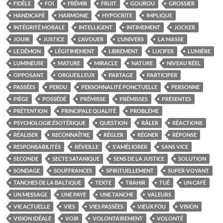
FIDÈLE
FOI
FRÉMIR
FRUIT
GOUROU
GROSSIER
HANDICAPÉ
HARMONIE
HYPOCRITE
IMPLIQUE
INTÉGRITÉ MORALE
INTELLIGENT
INTIMEMENT
JOCKER
JOUIR
JUSTICE
L'AVOUER
L'UNIVERS
LA MASSE
LE DÉMON
LÉGITIMEMENT
LIBREMENT
LUCIFER
LUMIÈRE
LUMINEUSE
MATURE
MIRACLE
NATURE
NIVEAU RÉEL
OPPOSANT
ORGUEILLEUX
PARTAGE
PARTICIPER
PASSÉES
PERDU
PERSONNALITÉ PONCTUELLE
PERSONNE
PIÈGE
POSSÉDÉ
PRÉMISSE
PRÉMISSES
PRÉSENTES
PRÉTENTION
PRINCIPALE QUALITÉ
PROBLÈME
PSYCHOLOGIE ÉSOTÉRIQUE
QUESTION
RÂLER
RÉACTIONS
RÉALISER
RECONNAÎTRE
RÉGLER
RÉGNER
RÉPONSE
RESPONSABILITÉS
RÉVEILLE
S'AMÉLIORER
SANS VICE
SECONDE
SECTE SATANIQUE
SENS DE LA JUSTICE
SOLUTION
SONDAGE
SOUFFRANCES
SPIRITUELLEMENT
SUPER-VOYANT
TANCHES DE LA BALTIQUE
TEXTE
TRAHIR
TUÉ
UN CAFÉ
UN MESSAGE
UNE PAYE
UNE TANCHE
VALEURS
VIE ACTUELLE
VIES
VIES PASSÉES
VIEUX FOU
VISION
VISION IDÉALE
VOIR
VOLONTAIREMENT
VOLONTÉ