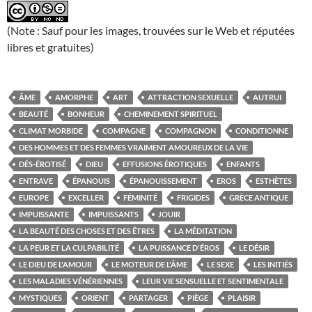
(Note : Sauf pour les images, trouvées sur le Web et réputées
libres et gratuites)
ÂME
AMORPHE
ART
ATTRACTION SEXUELLE
AUTRUI
BEAUTÉ
BONHEUR
CHEMINEMENT SPIRITUEL
CLIMAT MORBIDE
COMPAGNE
COMPAGNON
CONDITIONNE
DES HOMMES ET DES FEMMES VRAIMENT AMOUREUX DE LA VIE
DÉS-ÉROTISÉ
DIEU
EFFUSIONS ÉROTIQUES
ENFANTS
ENTRAVE
ÉPANOUIS
ÉPANOUISSEMENT
EROS
ESTHÈTES
EUROPE
EXCELLER
FÉMINITÉ
FRIGIDES
GRÈCE ANTIQUE
IMPUISSANTE
IMPUISSANTS
JOUIR
LA BEAUTÉ DES CHOSES ET DES ÊTRES
LA MÉDITATION
LA PEUR ET LA CULPABILITÉ
LA PUISSANCE D'ÉROS
LE DÉSIR
LE DIEU DE L'AMOUR
LE MOTEUR DE L'ÂME
LE SEXE
LES INITIÉS
LES MALADIES VÉNÉRIENNES
LEUR VIE SENSUELLE ET SENTIMENTALE
MYSTIQUES
ORIENT
PARTAGER
PIÈGE
PLAISIR