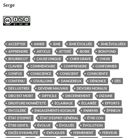
Serge
ACCEPTER
AIMER
ÂME
ÂME ÉVOLUÉE
ÂME ÉVOLUÉES
APPRENDRE
ARTICLE
ATTERÉ
BOIRE
BON FOND
BOURRICOT
CAUSE UNIQUE
CHIER GRAVE
CHOIX
CLAVIER
COMMENTAIRE
COMPRENDRE
CONFORMER
CONFUS
CONSCIENCE
CONSCIENT
CONSCIENTE
CONTENU
COUILLONS
DANGEREUX
DÉNONCE
DÈS
DES LUSTRES
DEVENIR MAUVAIS
DEVOIRS MORAUX
DIEU EST MORT
DIFFICILE
DISCERNEMENT
DIZAINE
DROITURE HONNÊTETÉ
ÉCLAIRAGE
ÉCLAIRÉE
EFFORTS
EN COLÈRE
ENGAGEMENTS SOCIAUX
ENNEMIS
ÉPINEUX
ÉTAT D'ESPRIT
ÉTAT D’ESPRIT GÉNÉRAL
ÊTRE CON
ÊTRE GENTIL
ÉVOLUE
ÉVOLUÉE
ÉVOLUTION
EXCÈS D'HUMILITÉ
EXPLIQUER
FERMEMENT
FERVEUR