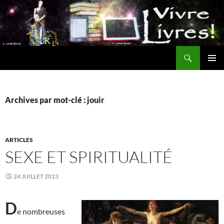
Aller
au
contenu
Recherche
MENU
PRINCI
Archives par mot-clé : jouir
ARTICLES
SEXE ET SPIRITUALITÉ
24 JUILLET 2013
D
e nombreuses