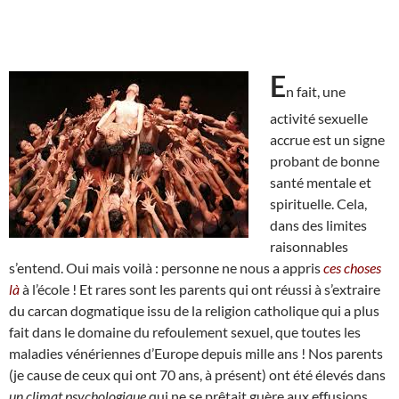
E
n fait, une
activité sexuelle
accrue est un signe
probant de bonne
santé mentale et
spirituelle. Cela,
dans des limites
raisonnables
s’entend. Oui mais voilà : personne ne nous a appris
ces choses
là
à l’école ! Et rares sont les parents qui ont réussi à s’extraire
du carcan dogmatique issu de la religion catholique qui a plus
fait dans le domaine du refoulement sexuel, que toutes les
maladies vénériennes d’Europe depuis mille ans ! Nos parents
(je cause de ceux qui ont 70 ans, à présent) ont été élevés dans
un climat psychologique
qui ne se prêtait guère aux effusions