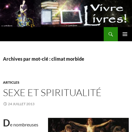
Aller
au
contenu
Recherche
MENU
PRINCI
Archives par mot-clé : climat morbide
ARTICLES
SEXE ET SPIRITUALITÉ
24 JUILLET 2013
D
e nombreuses