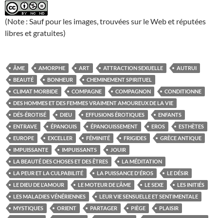
(Note : Sauf pour les images, trouvées sur le Web et réputées
libres et gratuites)
ÂME
AMORPHE
ART
ATTRACTION SEXUELLE
AUTRUI
BEAUTÉ
BONHEUR
CHEMINEMENT SPIRITUEL
CLIMAT MORBIDE
COMPAGNE
COMPAGNON
CONDITIONNE
DES HOMMES ET DES FEMMES VRAIMENT AMOUREUX DE LA VIE
DÉS-ÉROTISÉ
DIEU
EFFUSIONS ÉROTIQUES
ENFANTS
ENTRAVE
ÉPANOUIS
ÉPANOUISSEMENT
EROS
ESTHÈTES
EUROPE
EXCELLER
FÉMINITÉ
FRIGIDES
GRÈCE ANTIQUE
IMPUISSANTE
IMPUISSANTS
JOUIR
LA BEAUTÉ DES CHOSES ET DES ÊTRES
LA MÉDITATION
LA PEUR ET LA CULPABILITÉ
LA PUISSANCE D'ÉROS
LE DÉSIR
LE DIEU DE L'AMOUR
LE MOTEUR DE L'ÂME
LE SEXE
LES INITIÉS
LES MALADIES VÉNÉRIENNES
LEUR VIE SENSUELLE ET SENTIMENTALE
MYSTIQUES
ORIENT
PARTAGER
PIÈGE
PLAISIR