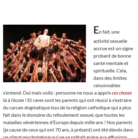
E
n fait, une
activité sexuelle
accrue est un signe
probant de bonne
santé mentale et
spirituelle. Cela,
dans des limites
raisonnables
s’entend. Oui mais voilà : personne ne nous a appris
ces choses
là
à l’école ! Et rares sont les parents qui ont réussi à s’extraire
du carcan dogmatique issu de la religion catholique qui a plus
fait dans le domaine du refoulement sexuel, que toutes les
maladies vénériennes d’Europe depuis mille ans ! Nos parents
(je cause de ceux qui ont 70 ans, à présent) ont été élevés dans
un climat psychologique
qui ne se prêtait guère aux effusions