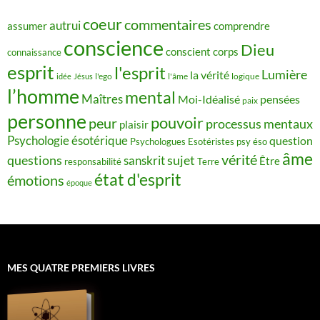
coeur
commentaires
autrui
assumer
comprendre
conscience
Dieu
conscient
corps
connaissance
esprit
l'esprit
Lumière
la vérité
idée
Jésus
l'ego
l'âme
logique
l’homme
mental
Maîtres
Moi-Idéalisé
pensées
paix
personne
pouvoir
peur
processus mentaux
plaisir
Psychologie ésotérique
question
Psychologues Esotéristes
psy éso
âme
vérité
questions
sujet
sanskrit
Être
responsabilité
Terre
état d'esprit
émotions
époque
MES QUATRE PREMIERS LIVRES