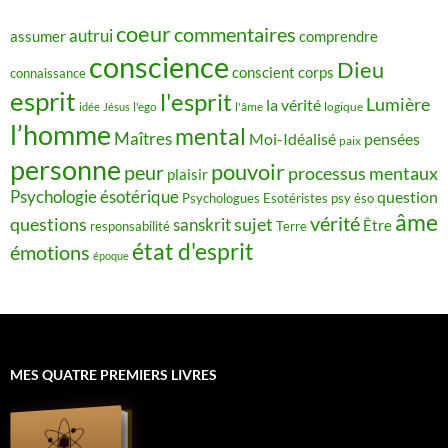
coeur
commentaires
autrui
assumer
comprendre
conscience
Dieu
conscient
corps
connaissance
esprit
l'esprit
Lumière
la vérité
idée
Jésus
l'ego
l'âme
logique
l’homme
mental
Maîtres
Moi-Idéalisé
pensées
paix
personne
pouvoir
peur
processus mentaux
plaisir
Psychologie ésotérique
question
Psychologues Esotéristes
psy éso
âme
vérité
questions
sujet
sanskrit
Être
responsabilité
Terre
état d'esprit
émotions
époque
MES QUATRE PREMIERS LIVRES