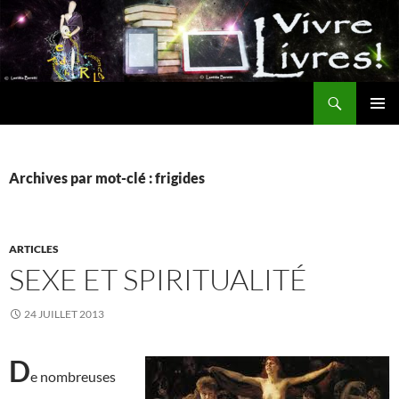
Aller
au
contenu
Recherche
MENU
PRINCI
Archives par mot-clé : frigides
ARTICLES
SEXE ET SPIRITUALITÉ
24 JUILLET 2013
D
e nombreuses