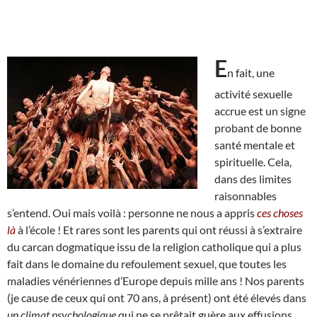
E
n fait, une
activité sexuelle
accrue est un signe
probant de bonne
santé mentale et
spirituelle. Cela,
dans des limites
raisonnables
s’entend. Oui mais voilà : personne ne nous a appris
ces choses
là
à l’école ! Et rares sont les parents qui ont réussi à s’extraire
du carcan dogmatique issu de la religion catholique qui a plus
fait dans le domaine du refoulement sexuel, que toutes les
maladies vénériennes d’Europe depuis mille ans ! Nos parents
(je cause de ceux qui ont 70 ans, à présent) ont été élevés dans
un climat psychologique
qui ne se prêtait guère aux effusions