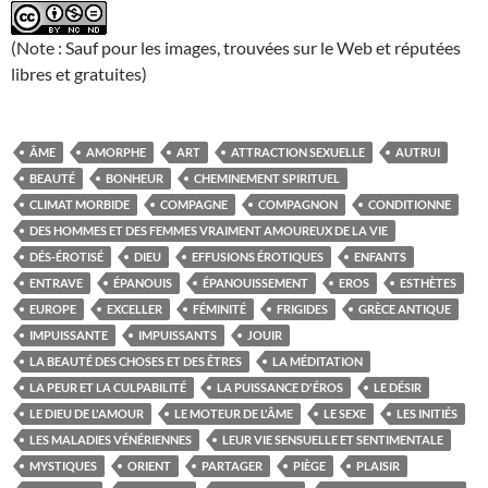
(Note : Sauf pour les images, trouvées sur le Web et réputées
libres et gratuites)
ÂME
AMORPHE
ART
ATTRACTION SEXUELLE
AUTRUI
BEAUTÉ
BONHEUR
CHEMINEMENT SPIRITUEL
CLIMAT MORBIDE
COMPAGNE
COMPAGNON
CONDITIONNE
DES HOMMES ET DES FEMMES VRAIMENT AMOUREUX DE LA VIE
DÉS-ÉROTISÉ
DIEU
EFFUSIONS ÉROTIQUES
ENFANTS
ENTRAVE
ÉPANOUIS
ÉPANOUISSEMENT
EROS
ESTHÈTES
EUROPE
EXCELLER
FÉMINITÉ
FRIGIDES
GRÈCE ANTIQUE
IMPUISSANTE
IMPUISSANTS
JOUIR
LA BEAUTÉ DES CHOSES ET DES ÊTRES
LA MÉDITATION
LA PEUR ET LA CULPABILITÉ
LA PUISSANCE D'ÉROS
LE DÉSIR
LE DIEU DE L'AMOUR
LE MOTEUR DE L'ÂME
LE SEXE
LES INITIÉS
LES MALADIES VÉNÉRIENNES
LEUR VIE SENSUELLE ET SENTIMENTALE
MYSTIQUES
ORIENT
PARTAGER
PIÈGE
PLAISIR