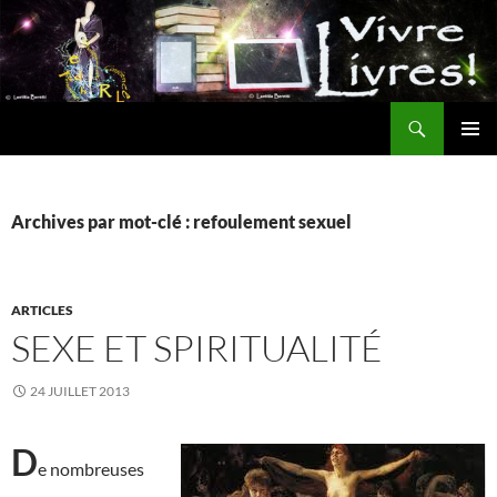
Aller
au
contenu
Recherche
MENU
PRINCI
Archives par mot-clé : refoulement sexuel
ARTICLES
SEXE ET SPIRITUALITÉ
24 JUILLET 2013
D
e nombreuses