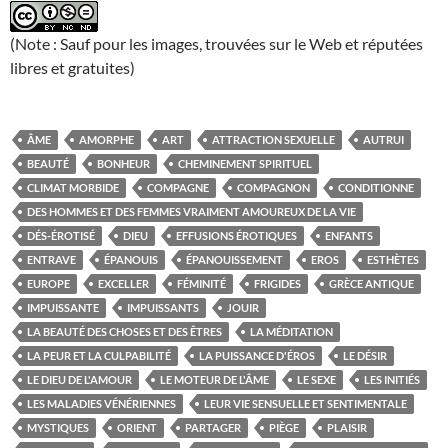
(Note : Sauf pour les images, trouvées sur le Web et réputées
libres et gratuites)
ÂME
AMORPHE
ART
ATTRACTION SEXUELLE
AUTRUI
BEAUTÉ
BONHEUR
CHEMINEMENT SPIRITUEL
CLIMAT MORBIDE
COMPAGNE
COMPAGNON
CONDITIONNE
DES HOMMES ET DES FEMMES VRAIMENT AMOUREUX DE LA VIE
DÉS-ÉROTISÉ
DIEU
EFFUSIONS ÉROTIQUES
ENFANTS
ENTRAVE
ÉPANOUIS
ÉPANOUISSEMENT
EROS
ESTHÈTES
EUROPE
EXCELLER
FÉMINITÉ
FRIGIDES
GRÈCE ANTIQUE
IMPUISSANTE
IMPUISSANTS
JOUIR
LA BEAUTÉ DES CHOSES ET DES ÊTRES
LA MÉDITATION
LA PEUR ET LA CULPABILITÉ
LA PUISSANCE D'ÉROS
LE DÉSIR
LE DIEU DE L'AMOUR
LE MOTEUR DE L'ÂME
LE SEXE
LES INITIÉS
LES MALADIES VÉNÉRIENNES
LEUR VIE SENSUELLE ET SENTIMENTALE
MYSTIQUES
ORIENT
PARTAGER
PIÈGE
PLAISIR