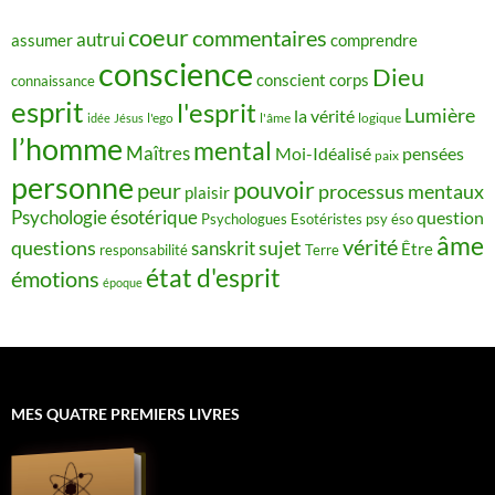
coeur
commentaires
autrui
assumer
comprendre
conscience
Dieu
conscient
corps
connaissance
esprit
l'esprit
Lumière
la vérité
idée
Jésus
l'ego
l'âme
logique
l’homme
mental
Maîtres
Moi-Idéalisé
pensées
paix
personne
pouvoir
peur
processus mentaux
plaisir
Psychologie ésotérique
question
Psychologues Esotéristes
psy éso
âme
vérité
questions
sujet
sanskrit
Être
responsabilité
Terre
état d'esprit
émotions
époque
MES QUATRE PREMIERS LIVRES