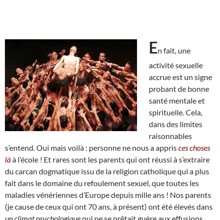
E
n fait, une
activité sexuelle
accrue est un signe
probant de bonne
santé mentale et
spirituelle. Cela,
dans des limites
raisonnables
s’entend. Oui mais voilà : personne ne nous a appris
ces choses
là
à l’école ! Et rares sont les parents qui ont réussi à s’extraire
du carcan dogmatique issu de la religion catholique qui a plus
fait dans le domaine du refoulement sexuel, que toutes les
maladies vénériennes d’Europe depuis mille ans ! Nos parents
(je cause de ceux qui ont 70 ans, à présent) ont été élevés dans
un climat psychologique
qui ne se prêtait guère aux effusions