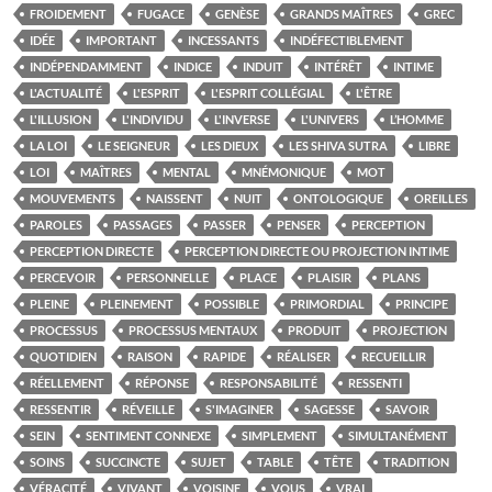
FROIDEMENT
FUGACE
GENÈSE
GRANDS MAÎTRES
GREC
IDÉE
IMPORTANT
INCESSANTS
INDÉFECTIBLEMENT
INDÉPENDAMMENT
INDICE
INDUIT
INTÉRÊT
INTIME
L'ACTUALITÉ
L'ESPRIT
L'ESPRIT COLLÉGIAL
L'ÊTRE
L'ILLUSION
L'INDIVIDU
L'INVERSE
L'UNIVERS
L’HOMME
LA LOI
LE SEIGNEUR
LES DIEUX
LES SHIVA SUTRA
LIBRE
LOI
MAÎTRES
MENTAL
MNÉMONIQUE
MOT
MOUVEMENTS
NAISSENT
NUIT
ONTOLOGIQUE
OREILLES
PAROLES
PASSAGES
PASSER
PENSER
PERCEPTION
PERCEPTION DIRECTE
PERCEPTION DIRECTE OU PROJECTION INTIME
PERCEVOIR
PERSONNELLE
PLACE
PLAISIR
PLANS
PLEINE
PLEINEMENT
POSSIBLE
PRIMORDIAL
PRINCIPE
PROCESSUS
PROCESSUS MENTAUX
PRODUIT
PROJECTION
QUOTIDIEN
RAISON
RAPIDE
RÉALISER
RECUEILLIR
RÉELLEMENT
RÉPONSE
RESPONSABILITÉ
RESSENTI
RESSENTIR
RÉVEILLE
S'IMAGINER
SAGESSE
SAVOIR
SEIN
SENTIMENT CONNEXE
SIMPLEMENT
SIMULTANÉMENT
SOINS
SUCCINCTE
SUJET
TABLE
TÊTE
TRADITION
VÉRACITÉ
VIVANT
VOISINE
VOUS
VRAI