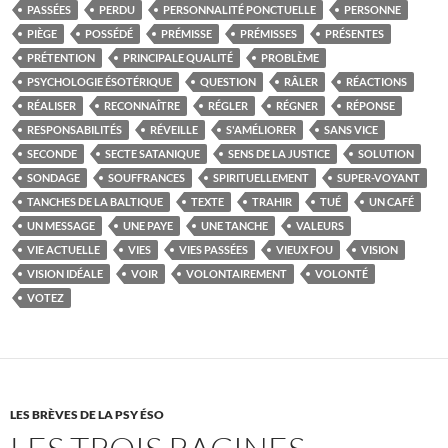
PASSÉES
PERDU
PERSONNALITÉ PONCTUELLE
PERSONNE
PIÈGE
POSSÉDÉ
PRÉMISSE
PRÉMISSES
PRÉSENTES
PRÉTENTION
PRINCIPALE QUALITÉ
PROBLÈME
PSYCHOLOGIE ÉSOTÉRIQUE
QUESTION
RÂLER
RÉACTIONS
RÉALISER
RECONNAÎTRE
RÉGLER
RÉGNER
RÉPONSE
RESPONSABILITÉS
RÉVEILLE
S'AMÉLIORER
SANS VICE
SECONDE
SECTE SATANIQUE
SENS DE LA JUSTICE
SOLUTION
SONDAGE
SOUFFRANCES
SPIRITUELLEMENT
SUPER-VOYANT
TANCHES DE LA BALTIQUE
TEXTE
TRAHIR
TUÉ
UN CAFÉ
UN MESSAGE
UNE PAYE
UNE TANCHE
VALEURS
VIE ACTUELLE
VIES
VIES PASSÉES
VIEUX FOU
VISION
VISION IDÉALE
VOIR
VOLONTAIREMENT
VOLONTÉ
VOTEZ
LES BRÈVES DE LA PSY ÉSO