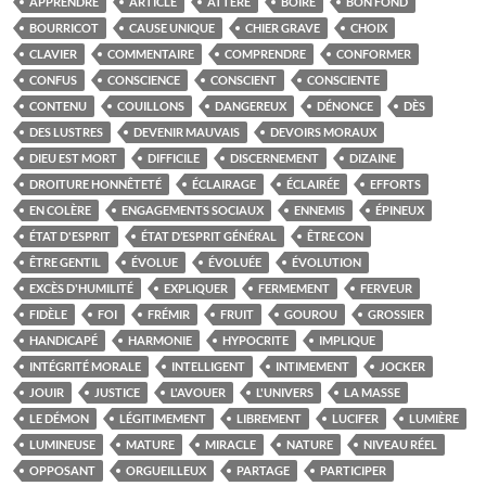
APPRENDRE
ARTICLE
ATTERÉ
BOIRE
BON FOND
BOURRICOT
CAUSE UNIQUE
CHIER GRAVE
CHOIX
CLAVIER
COMMENTAIRE
COMPRENDRE
CONFORMER
CONFUS
CONSCIENCE
CONSCIENT
CONSCIENTE
CONTENU
COUILLONS
DANGEREUX
DÉNONCE
DÈS
DES LUSTRES
DEVENIR MAUVAIS
DEVOIRS MORAUX
DIEU EST MORT
DIFFICILE
DISCERNEMENT
DIZAINE
DROITURE HONNÊTETÉ
ÉCLAIRAGE
ÉCLAIRÉE
EFFORTS
EN COLÈRE
ENGAGEMENTS SOCIAUX
ENNEMIS
ÉPINEUX
ÉTAT D'ESPRIT
ÉTAT D’ESPRIT GÉNÉRAL
ÊTRE CON
ÊTRE GENTIL
ÉVOLUE
ÉVOLUÉE
ÉVOLUTION
EXCÈS D'HUMILITÉ
EXPLIQUER
FERMEMENT
FERVEUR
FIDÈLE
FOI
FRÉMIR
FRUIT
GOUROU
GROSSIER
HANDICAPÉ
HARMONIE
HYPOCRITE
IMPLIQUE
INTÉGRITÉ MORALE
INTELLIGENT
INTIMEMENT
JOCKER
JOUIR
JUSTICE
L'AVOUER
L'UNIVERS
LA MASSE
LE DÉMON
LÉGITIMEMENT
LIBREMENT
LUCIFER
LUMIÈRE
LUMINEUSE
MATURE
MIRACLE
NATURE
NIVEAU RÉEL
OPPOSANT
ORGUEILLEUX
PARTAGE
PARTICIPER