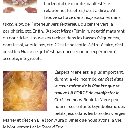
horizontal (le monde manifesté, le
relationnel, les êtres) c’est à dire qu’il
trouve sa force dans
l’expression
et dans
l’expansion,
de l’intérieur vers l’extérieur, du centre vers la
périphérie, etc. Enfin, l’Aspect
Mère
(Féminin, négatif, maturant
ou nourricier) trouve ses racines dans les basses fréquences,
dans le sol, vers le bas, etc. C’est le potentiel à être, à faire, c’est
aussi le «
Noir
», ce qui n’est pas encore connu, expérimenté,
accepté, intégré, etc.
L’aspect
Mère
est le plus important,
durant la vie incarnée,
car c’est dans
le cœur même de la Planète que se
trouve LA FORCE de manifester le
Christ en nous.
Seule la Mère peut
nourrir ses enfants (Symbolisme des
petits jésus dans les bras des vierges
Marie) et c’est en Elle (son Aura divine) que nous avons la Vie,
le Mouvement et l
a Force d’Être
!