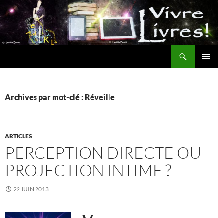
Aller
au
contenu
Recherche
MENU
PRINCI
Archives par mot-clé : Réveille
ARTICLES
PERCEPTION DIRECTE OU
PROJECTION INTIME ?
22 JUIN 2013