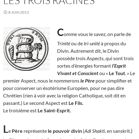
LES TROIS RACINES
8 JUIN 2013
C
omme vous le savez, on parle de
Trinité
ou de
tri-unité
à propos du
Divin. Autrement dit, le Divin
possède trois Aspects, qui sont trois
sortes d’énergies formant
l’Esprit
Vivant et Conscient
ou «
Le Tout
. » Le
premier Aspect, nous le nommerons
le Père
pour simplifier et
pour conserver un ésotérisme Européen, pour ne pas dire
Chrétien (rien à voir avec la religion Catholique, soit dit en
passant.) Le second Aspect est
Le Fils.
Le troisième est
Le
Saint-Esprit.
L
e
Père
représente
le pouvoir divin
(
Adi Shakti
, en sanskrit.)