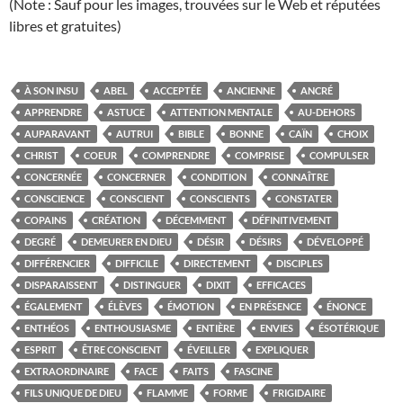
(Note : Sauf pour les images, trouvées sur le Web et réputées
libres et gratuites)
À SON INSU
ABEL
ACCEPTÉE
ANCIENNE
ANCRÉ
APPRENDRE
ASTUCE
ATTENTION MENTALE
AU-DEHORS
AUPARAVANT
AUTRUI
BIBLE
BONNE
CAÏN
CHOIX
CHRIST
COEUR
COMPRENDRE
COMPRISE
COMPULSER
CONCERNÉE
CONCERNER
CONDITION
CONNAÎTRE
CONSCIENCE
CONSCIENT
CONSCIENTS
CONSTATER
COPAINS
CRÉATION
DÉCEMMENT
DÉFINITIVEMENT
DEGRÉ
DEMEURER EN DIEU
DÉSIR
DÉSIRS
DÉVELOPPÉ
DIFFÉRENCIER
DIFFICILE
DIRECTEMENT
DISCIPLES
DISPARAISSENT
DISTINGUER
DIXIT
EFFICACES
ÉGALEMENT
ÉLÈVES
ÉMOTION
EN PRÉSENCE
ÉNONCE
ENTHÉOS
ENTHOUSIASME
ENTIÈRE
ENVIES
ÉSOTÉRIQUE
ESPRIT
ÊTRE CONSCIENT
ÉVEILLER
EXPLIQUER
EXTRAORDINAIRE
FACE
FAITS
FASCINE
FILS UNIQUE DE DIEU
FLAMME
FORME
FRIGIDAIRE