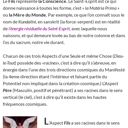
Le
Fils
représente
la Conscience.
Le Saint-Esprit est ce qui
donne naissance à toutes les forme, c’est
« la Matéria Prima »
ou
la Mère du Monde.
Par exemple, ce que l’on connaît sous le
nom de
Kundalini
, en sanskrit (la force-serpent) est en réalité
de
l’énergie résiduelle du Saint-Esprit
, avec laquelle nous
naissons, et qui demeure lovée au bas de notre colonne et dans
l’os du sacrum, notre vie durant.
Chacun de ces trois Aspects d’une Seule et même Chose (
Dieu-
le-Tout
) possède des «
racines
», c’est à dire qu’il s’abreuve, en
énergie dans l’une des trois directions cosmiques du Manifesté
(la 4eme direction étant l’intérieur et faisant partie du
Potentiel non impliqué dans la création cosmique.) L’Aspect
Père
(Masculin, positif et pénétrant) a ses racines dans le sens
vertical (le ciel), c’est à dire qu’il existe dans les hautes
fréquences cosmiques.
L
’Aspect
Fils
a ses racines dans le sens