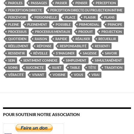
PAROLES
PASSAGES
PASSER
PENSER
PERCEPTION
PERCEPTION DIRECTE
PERCEPTION DIRECTE OU PROJECTION INTIME
PERCEVOIR
PERSONNELLE
PLACE
PLAISIR
PLANS
PLEINE
PLEINEMENT
POSSIBLE
PRIMORDIAL
PRINCIPE
PROCESSUS
PROCESSUS MENTAUX
PRODUIT
PROJECTION
QUOTIDIEN
RAISON
RAPIDE
RÉALISER
RECUEILLIR
RÉELLEMENT
RÉPONSE
RESPONSABILITÉ
RESSENTI
RESSENTIR
RÉVEILLE
S'IMAGINER
SAGESSE
SAVOIR
SEIN
SENTIMENT CONNEXE
SIMPLEMENT
SIMULTANÉMENT
SOINS
SUCCINCTE
SUJET
TABLE
TÊTE
TRADITION
VÉRACITÉ
VIVANT
VOISINE
VOUS
VRAI
POUR SOUTENIR NOTRE ASSOCIATION