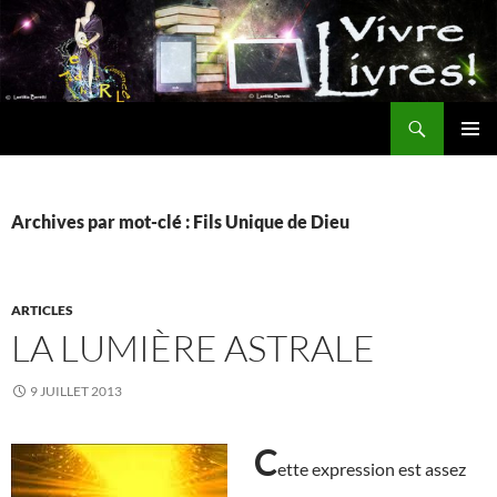
Aller
au
contenu
Recherche
MENU
PRINCI
Archives par mot-clé : Fils Unique de Dieu
ARTICLES
LA LUMIÈRE ASTRALE
9 JUILLET 2013
C
ette expression est assez