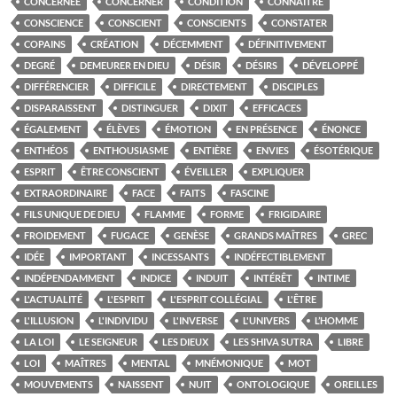
CONCERNÉE
CONCERNER
CONDITION
CONNAÎTRE
CONSCIENCE
CONSCIENT
CONSCIENTS
CONSTATER
COPAINS
CRÉATION
DÉCEMMENT
DÉFINITIVEMENT
DEGRÉ
DEMEURER EN DIEU
DÉSIR
DÉSIRS
DÉVELOPPÉ
DIFFÉRENCIER
DIFFICILE
DIRECTEMENT
DISCIPLES
DISPARAISSENT
DISTINGUER
DIXIT
EFFICACES
ÉGALEMENT
ÉLÈVES
ÉMOTION
EN PRÉSENCE
ÉNONCE
ENTHÉOS
ENTHOUSIASME
ENTIÈRE
ENVIES
ÉSOTÉRIQUE
ESPRIT
ÊTRE CONSCIENT
ÉVEILLER
EXPLIQUER
EXTRAORDINAIRE
FACE
FAITS
FASCINE
FILS UNIQUE DE DIEU
FLAMME
FORME
FRIGIDAIRE
FROIDEMENT
FUGACE
GENÈSE
GRANDS MAÎTRES
GREC
IDÉE
IMPORTANT
INCESSANTS
INDÉFECTIBLEMENT
INDÉPENDAMMENT
INDICE
INDUIT
INTÉRÊT
INTIME
L'ACTUALITÉ
L'ESPRIT
L'ESPRIT COLLÉGIAL
L'ÊTRE
L'ILLUSION
L'INDIVIDU
L'INVERSE
L'UNIVERS
L’HOMME
LA LOI
LE SEIGNEUR
LES DIEUX
LES SHIVA SUTRA
LIBRE
LOI
MAÎTRES
MENTAL
MNÉMONIQUE
MOT
MOUVEMENTS
NAISSENT
NUIT
ONTOLOGIQUE
OREILLES