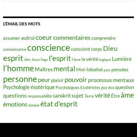
L’ÉMAIL DES MOTS
coeur
commentaires
autrui
assumer
comprendre
conscience
Dieu
conscient
corps
connaissance
esprit
l'esprit
Lumière
la vérité
idée
Jésus
l'ego
l'âme
logique
l’homme
mental
Maîtres
Moi-Idéalisé
pensées
paix
personne
pouvoir
peur
processus mentaux
plaisir
Psychologie ésotérique
question
Psychologues Esotéristes
psy éso
âme
vérité
questions
sujet
sanskrit
Être
responsabilité
Terre
état d'esprit
émotions
époque