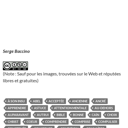
Serge Baccino
(Note : Sauf pour les images, trouvées sur le Web et réputées
libres et gratuites)
À SON INSU
ABEL
ACCEPTÉE
ANCIENNE
ANCRÉ
APPRENDRE
ASTUCE
ATTENTION MENTALE
AU-DEHORS
AUPARAVANT
AUTRUI
BIBLE
BONNE
CAÏN
CHOIX
CHRIST
COEUR
COMPRENDRE
COMPRISE
COMPULSER