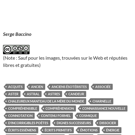
Serge Baccino
(Note : Sauf pour les images, trouvées sur le Web et réputées
libres et gratuites)
ACQUITS
ANCIEN
ANCIENS ÉSOTÉRISTES
ASSOCIÉE
ASTER
ASTRAL
ASTRES
CANDEUR
CHALEUREUX MANTEAU DE LA MÈRE DU MONDE
CHARNELLE
COMPRÉHENSIBLE
COMPRÉHENSION
CONNAISSANCE NOUVELLE
CONNOTATION
CONTENU FORMEL
COSMIQUE
D’INCORRIGIBLES POÈTES
DIGNES SUCCESSEURS
DISSOCIER
ÉCRITS ESSÉNIENS
ÉCRITS PRIMITIFS
ÉMOTIONS
ÉNERGIE