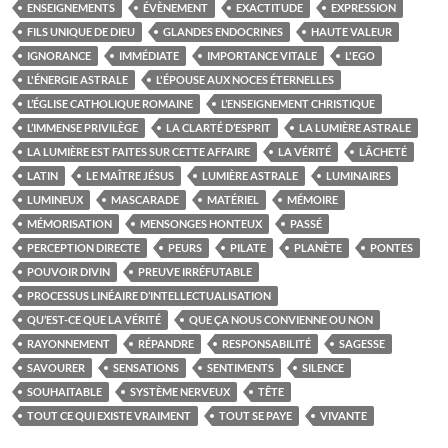
ENSEIGNEMENTS
ÉVÈNEMENT
EXACTITUDE
EXPRESSION
FILS UNIQUE DE DIEU
GLANDES ENDOCRINES
HAUTE VALEUR
IGNORANCE
IMMÉDIATE
IMPORTANCE VITALE
L'EGO
L'ÉNERGIE ASTRALE
L'ÉPOUSE AUX NOCES ÉTERNELLES
L’ÉGLISE CATHOLIQUE ROMAINE
L’ENSEIGNEMENT CHRISTIQUE
L’IMMENSE PRIVILÈGE
LA CLARTÉ D’ESPRIT
LA LUMIÈRE ASTRALE
LA LUMIÈRE EST FAITES SUR CETTE AFFAIRE
LA VÉRITÉ
LÂCHETÉ
LATIN
LE MAÎTRE JÉSUS
LUMIÈRE ASTRALE
LUMINAIRES
LUMINEUX
MASCARADE
MATÉRIEL
MÉMOIRE
MÉMORISATION
MENSONGES HONTEUX
PASSÉ
PERCEPTION DIRECTE
PEURS
PILATE
PLANÈTE
PONTES
POUVOIR DIVIN
PREUVE IRRÉFUTABLE
PROCESSUS LINÉAIRE D’INTELLECTUALISATION
QU’EST-CE QUE LA VÉRITÉ
QUE ÇA NOUS CONVIENNE OU NON
RAYONNEMENT
RÉPANDRE
RESPONSABILITÉ
SAGESSE
SAVOURER
SENSATIONS
SENTIMENTS
SILENCE
SOUHAITABLE
SYSTÈME NERVEUX
TÊTE
TOUT CE QUI EXISTE VRAIMENT
TOUT SE PAYE
VIVANTE