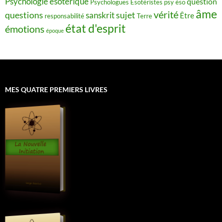
Psychologie ésotérique
question
Psychologues Esotéristes
psy éso
âme
vérité
questions
sujet
sanskrit
Être
responsabilité
Terre
état d'esprit
émotions
époque
MES QUATRE PREMIERS LIVRES