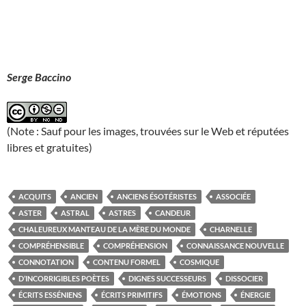
Serge Baccino
(Note : Sauf pour les images, trouvées sur le Web et réputées
libres et gratuites)
ACQUITS
ANCIEN
ANCIENS ÉSOTÉRISTES
ASSOCIÉE
ASTER
ASTRAL
ASTRES
CANDEUR
CHALEUREUX MANTEAU DE LA MÈRE DU MONDE
CHARNELLE
COMPRÉHENSIBLE
COMPRÉHENSION
CONNAISSANCE NOUVELLE
CONNOTATION
CONTENU FORMEL
COSMIQUE
D’INCORRIGIBLES POÈTES
DIGNES SUCCESSEURS
DISSOCIER
ÉCRITS ESSÉNIENS
ÉCRITS PRIMITIFS
ÉMOTIONS
ÉNERGIE