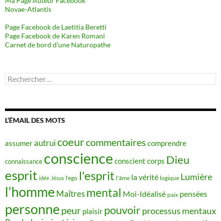
Ma Page Auteur Facebook
Novae-Atlantis
Page Facebook de Laetitia Beretti
Page Facebook de Karen Romani
Carnet de bord d’une Naturopathe
Rechercher :
L’ÉMAIL DES MOTS
coeur
commentaires
autrui
assumer
comprendre
conscience
Dieu
conscient
corps
connaissance
esprit
l'esprit
Lumière
la vérité
idée
Jésus
l'ego
l'âme
logique
l’homme
mental
Maîtres
Moi-Idéalisé
pensées
paix
personne
pouvoir
peur
processus mentaux
plaisir