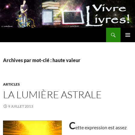
Aller
au
contenu
Recherche
MENU
PRINCI
Archives par mot-clé : haute valeur
ARTICLES
LA LUMIÈRE ASTRALE
9 JUILLET 2013
C
ette expression est assez