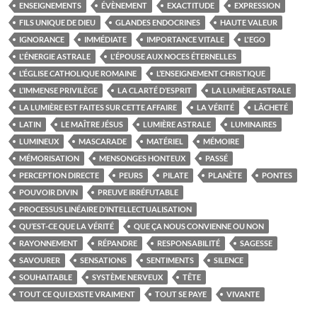
ENSEIGNEMENTS
ÉVÈNEMENT
EXACTITUDE
EXPRESSION
FILS UNIQUE DE DIEU
GLANDES ENDOCRINES
HAUTE VALEUR
IGNORANCE
IMMÉDIATE
IMPORTANCE VITALE
L'EGO
L'ÉNERGIE ASTRALE
L'ÉPOUSE AUX NOCES ÉTERNELLES
L’ÉGLISE CATHOLIQUE ROMAINE
L’ENSEIGNEMENT CHRISTIQUE
L’IMMENSE PRIVILÈGE
LA CLARTÉ D’ESPRIT
LA LUMIÈRE ASTRALE
LA LUMIÈRE EST FAITES SUR CETTE AFFAIRE
LA VÉRITÉ
LÂCHETÉ
LATIN
LE MAÎTRE JÉSUS
LUMIÈRE ASTRALE
LUMINAIRES
LUMINEUX
MASCARADE
MATÉRIEL
MÉMOIRE
MÉMORISATION
MENSONGES HONTEUX
PASSÉ
PERCEPTION DIRECTE
PEURS
PILATE
PLANÈTE
PONTES
POUVOIR DIVIN
PREUVE IRRÉFUTABLE
PROCESSUS LINÉAIRE D’INTELLECTUALISATION
QU’EST-CE QUE LA VÉRITÉ
QUE ÇA NOUS CONVIENNE OU NON
RAYONNEMENT
RÉPANDRE
RESPONSABILITÉ
SAGESSE
SAVOURER
SENSATIONS
SENTIMENTS
SILENCE
SOUHAITABLE
SYSTÈME NERVEUX
TÊTE
TOUT CE QUI EXISTE VRAIMENT
TOUT SE PAYE
VIVANTE