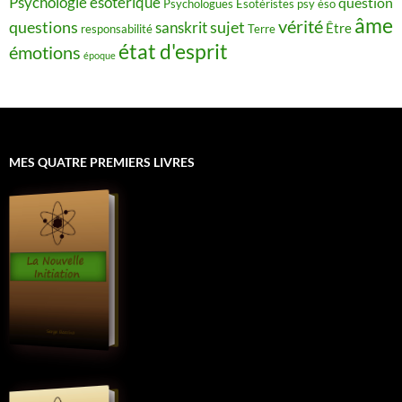
Psychologie ésotérique
question
Psychologues Esotéristes
psy éso
âme
vérité
questions
sujet
sanskrit
Être
responsabilité
Terre
état d'esprit
émotions
époque
MES QUATRE PREMIERS LIVRES