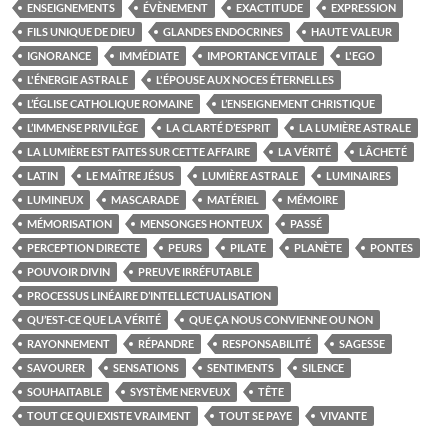
ENSEIGNEMENTS
ÉVÈNEMENT
EXACTITUDE
EXPRESSION
FILS UNIQUE DE DIEU
GLANDES ENDOCRINES
HAUTE VALEUR
IGNORANCE
IMMÉDIATE
IMPORTANCE VITALE
L'EGO
L'ÉNERGIE ASTRALE
L'ÉPOUSE AUX NOCES ÉTERNELLES
L’ÉGLISE CATHOLIQUE ROMAINE
L’ENSEIGNEMENT CHRISTIQUE
L’IMMENSE PRIVILÈGE
LA CLARTÉ D’ESPRIT
LA LUMIÈRE ASTRALE
LA LUMIÈRE EST FAITES SUR CETTE AFFAIRE
LA VÉRITÉ
LÂCHETÉ
LATIN
LE MAÎTRE JÉSUS
LUMIÈRE ASTRALE
LUMINAIRES
LUMINEUX
MASCARADE
MATÉRIEL
MÉMOIRE
MÉMORISATION
MENSONGES HONTEUX
PASSÉ
PERCEPTION DIRECTE
PEURS
PILATE
PLANÈTE
PONTES
POUVOIR DIVIN
PREUVE IRRÉFUTABLE
PROCESSUS LINÉAIRE D’INTELLECTUALISATION
QU’EST-CE QUE LA VÉRITÉ
QUE ÇA NOUS CONVIENNE OU NON
RAYONNEMENT
RÉPANDRE
RESPONSABILITÉ
SAGESSE
SAVOURER
SENSATIONS
SENTIMENTS
SILENCE
SOUHAITABLE
SYSTÈME NERVEUX
TÊTE
TOUT CE QUI EXISTE VRAIMENT
TOUT SE PAYE
VIVANTE