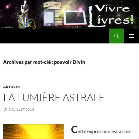
Aller
au
contenu
Recherche
MENU
PRINCI
Archives par mot-clé : pouvoir Divin
ARTICLES
LA LUMIÈRE ASTRALE
9 JUILLET 2013
C
ette expression est assez