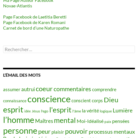
Ma Page Auteur Facebook
Novae-Atlantis
Page Facebook de Laetitia Beretti
Page Facebook de Karen Romani
Carnet de bord d’une Naturopathe
Rechercher :
L’ÉMAIL DES MOTS
coeur
commentaires
autrui
assumer
comprendre
conscience
Dieu
conscient
corps
connaissance
esprit
l'esprit
Lumière
la vérité
idée
Jésus
l'ego
l'âme
logique
l’homme
mental
Maîtres
Moi-Idéalisé
pensées
paix
personne
pouvoir
peur
processus mentaux
plaisir