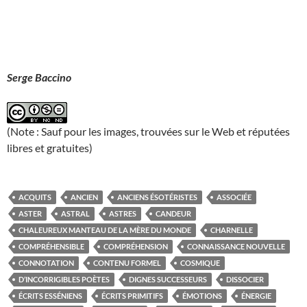
Serge Baccino
(Note : Sauf pour les images, trouvées sur le Web et réputées
libres et gratuites)
ACQUITS
ANCIEN
ANCIENS ÉSOTÉRISTES
ASSOCIÉE
ASTER
ASTRAL
ASTRES
CANDEUR
CHALEUREUX MANTEAU DE LA MÈRE DU MONDE
CHARNELLE
COMPRÉHENSIBLE
COMPRÉHENSION
CONNAISSANCE NOUVELLE
CONNOTATION
CONTENU FORMEL
COSMIQUE
D’INCORRIGIBLES POÈTES
DIGNES SUCCESSEURS
DISSOCIER
ÉCRITS ESSÉNIENS
ÉCRITS PRIMITIFS
ÉMOTIONS
ÉNERGIE