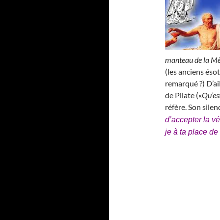
manteau de la M
(les anciens ésot
remarqué ?) D’ai
de Pilate («
Qu’est
réfère. Son silen
d’accepter la v
je à ta place de