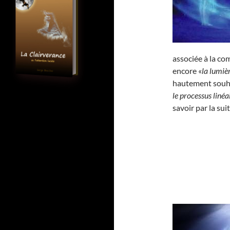
associée à la c
encore «
la lumièr
hautement souha
le processus linéa
savoir par la sui