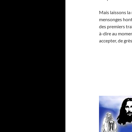
Mais laissons la
mensonges honte
des premiers traî
à-dire au momen
accepter, de grès