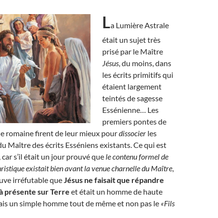
L
a Lumière Astrale
était un sujet très
prisé par le Maître
Jésus
, du moins, dans
les écrits primitifs qui
étaient largement
teintés de sagesse
Essénienne… Les
premiers pontes de
que romaine firent de leur mieux pour
dissocier
les
 Maître des écrits Esséniens existants. Ce qui est
car s’il était un jour prouvé que
le contenu formel de
ristique existait bien avant la venue charnelle du Maître
,
euve irréfutable que
Jésus ne faisait que répandre
à présente sur Terre
et était un homme de haute
 mais un simple homme tout de même et non pas le
«Fils