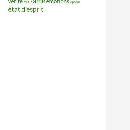
âme
vérité
émotions
Être
époque
état d'esprit