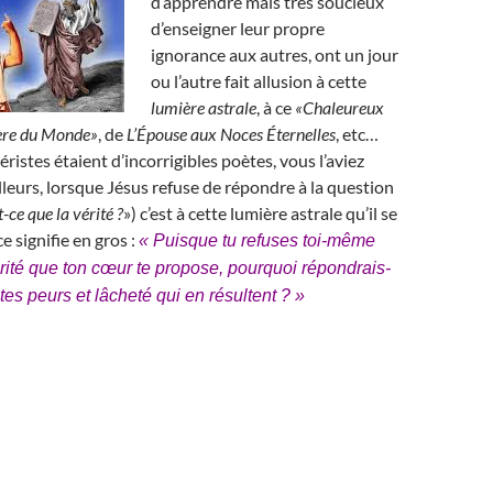
d’apprendre mais très soucieux
d’enseigner leur propre
ignorance aux autres, ont un jour
ou l’autre fait allusion à cette
lumière astrale
, à ce
«Chaleureux
ère du Monde»
, de
L’Épouse aux Noces Éternelles
, etc…
éristes étaient d’incorrigibles poètes, vous l’aviez
lleurs, lorsque Jésus refuse de répondre à la question
-ce que la vérité ?
») c’est à cette lumière astrale qu’il se
ce signifie en gros :
« Puisque tu refuses toi-même
érité que ton cœur te propose, pourquoi répondrais-
 tes peurs et lâcheté qui en résultent ? »