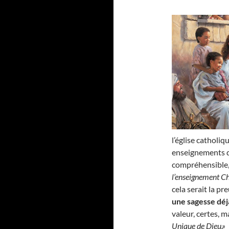
l’église catholi
enseignements du
compréhensible, 
l’enseignement Ch
cela serait la pr
une sagesse déj
valeur, certes,
Unique de Dieu.»