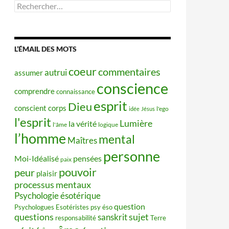
Rechercher :
L’ÉMAIL DES MOTS
coeur
commentaires
autrui
assumer
conscience
comprendre
connaissance
esprit
Dieu
conscient
corps
idée
Jésus
l'ego
l'esprit
Lumière
la vérité
l'âme
logique
l’homme
mental
Maîtres
personne
Moi-Idéalisé
pensées
paix
pouvoir
peur
plaisir
processus mentaux
Psychologie ésotérique
question
Psychologues Esotéristes
psy éso
questions
sujet
sanskrit
responsabilité
Terre