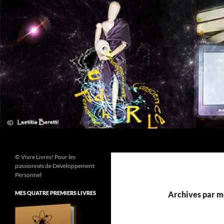
Aller
au
contenu
Recherche
© Vivre Livres! Pour les
passionnés de Développement
Personnel
MES QUATRE PREMIERS LIVRES
Archives par m