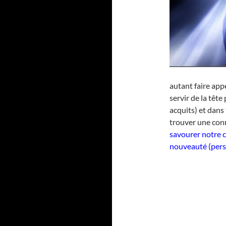
autant faire app
servir de la tête
acquits) et dans
trouver une con
savourer notre 
nouveauté (perso