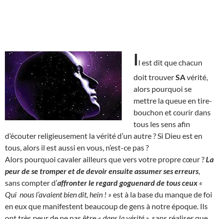
I
l est dit que chacun
doit trouver
SA
vérité,
alors pourquoi se
mettre la queue en tire-
bouchon et courir dans
tous les sens afin
d’écouter religieusement la vérité d’un autre ? Si Dieu est en
tous, alors il est aussi en vous, n’est-ce pas ?
Alors pourquoi cavaler ailleurs que vers votre propre cœur ?
La
peur de se tromper et de devoir ensuite assumer ses erreurs
,
sans compter d’
affronter le regard goguenard de tous ceux
«
Qui nous l’avaient bien dit, hein ! »
est à la base du manque de foi
en eux que manifestent beaucoup de gens à notre époque. Ils
ont très peur de ne pas être
« dans la vérité »
, sans réaliser que