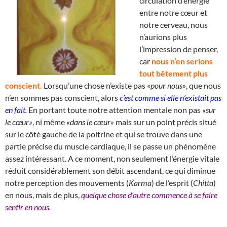
circulation d’énergie
entre notre cœur et
notre cerveau, nous
n’aurions plus
l’impression de penser,
car
nous n’en serions
tout bêtement plus
conscient.
Lorsqu’une chose n’existe pas
«pour nous»
, que nous
n’en sommes pas conscient, alors
c’est comme si elle n’existait pas
en fait.
En portant toute notre attention mentale non pas
«sur
le cœur»
, ni même
«dans le cœur»
mais sur un point précis situé
sur le côté gauche de la poitrine et qui se trouve dans une
partie précise du muscle cardiaque, il se passe un phénomène
assez intéressant. A ce moment, non seulement l’énergie vitale
réduit considérablement son débit ascendant, ce qui diminue
notre perception des mouvements (
Karma
) de l’esprit (
Chitta
)
en nous, mais de plus,
quelque chose d’autre commence à se faire
sentir en nous.