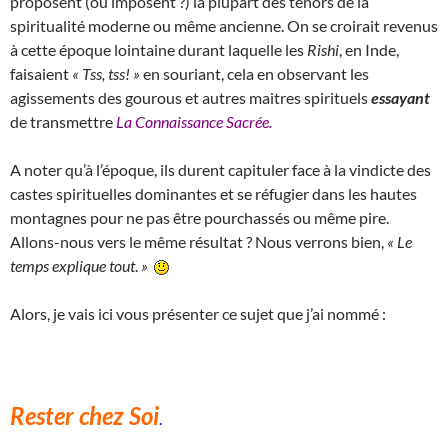
proposent (ou imposent ?) la plupart des ténors de la
spiritualité moderne ou même ancienne. On se croirait revenus
à cette époque lointaine durant laquelle les
Rishi
, en Inde,
faisaient
« Tss, tss! »
en souriant, cela en observant les
agissements des gourous et autres maitres spirituels
essayant
de transmettre
La Connaissance Sacrée.
A noter qu’à l’époque, ils durent capituler face à la vindicte des
castes spirituelles dominantes et se réfugier dans les hautes
montagnes pour ne pas être pourchassés ou même pire.
Allons-nous vers le même résultat ? Nous verrons bien,
«
Le
temps explique tout
.
»
Alors, je vais ici vous présenter ce sujet que j’ai nommé :
Rester chez Soi
.