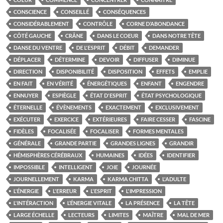
CONSCIENCE
CONSEILLÉ
CONSÉQUENCES
CONSIDÉRABLEMENT
CONTRÔLE
CORNE D’ABONDANCE
CÔTÉ GAUCHE
CRÂNE
DANS LE COEUR
DANS NOTRE TÊTE
DANSE DU VENTRE
DE L'ESPRIT
DÉBIT
DEMANDER
DÉPLACER
DÉTERMINE
DEVOIR
DIFFUSER
DIMINUE
DIRECTION
DISPONIBILITÉ
DISPOSITION
EFFETS
EMPLIE
EN FAIT
EN VÉRITÉ
ÉNERGÉTIQUES
ENFANT
ENGENDRE
ENNUYER
ESPIÈGLE
ÉTAT D'ESPRIT
ÉTAT PSYCHOLOGIQUE
ÉTERNELLE
ÉVÈNEMENTS
EXACTEMENT
EXCLUSIVEMENT
EXÉCUTER
EXERCICE
EXTÉRIEURES
FAIRE CESSER
FASCINE
FIDÈLES
FOCALISÉE
FOCALISER
FORMES MENTALES
GÉNÉRALE
GRANDE PARTIE
GRANDES LIGNES
GRANDIR
HÉMISPHÈRES CÉRÉBRAUX
HUMAINES
IDÉES
IDENTIFIER
IMPOSSIBLE
INTELLIGENT
JOIE
JOURNÉE
JOURNELLEMENT
KARMA
KARMA CHITTA
L'ADULTE
L'ÉNERGIE
L'ERREUR
L'ESPRIT
L'IMPRESSION
L'INTÉRACTION
L’ÉNERGIE VITALE
LA PRÉSENCE
LA TÊTE
LARGE ÉCHELLE
LECTEURS
LIMITES
MAÎTRE
MAL DE MER