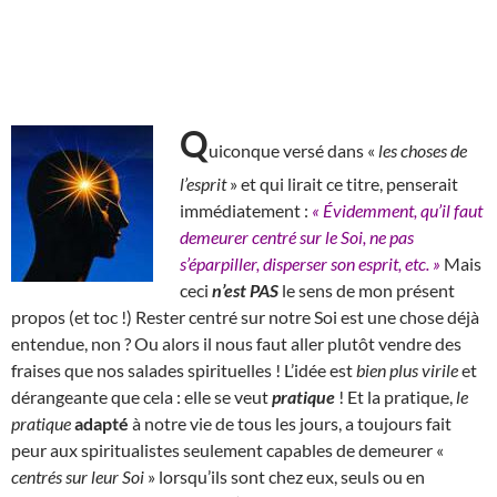
Q
uiconque versé dans «
les choses de
l’esprit
» et qui lirait ce titre, penserait
immédiatement :
« Évidemment, qu’il faut
demeurer centré sur le Soi, ne pas
s’éparpiller, disperser son esprit, etc. »
Mais
ceci
n’est PAS
le sens de mon présent
propos (et toc !)
R
ester centré sur notre Soi est une chose déjà
entendue, non ? Ou alors il nous faut aller plutôt vendre des
fraises que nos salades spirituelles ! L’idée est
bien plus virile
et
dérangeante que cela : elle se veut
pratique
! Et la pratique,
le
pratique
adapté
à notre vie de tous les jours, a toujours fait
peur aux spiritualistes seulement capables de demeurer «
centrés sur leur Soi
» lorsqu’ils sont chez eux, seuls ou en