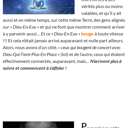
vérités plus ou moins
valables, et qu’il y ait
aussi et en même temps, sur cette même Terre, des gens alignés
sur «
Dieu-En-Eux
» et qui ne font que montrer comment arriver
à y parvenir aussi… Et ce «
Dieu-En-Eux
»
bouge
à toute vitesse
!!! Et cela n’était jamais arrivé auparavant et nulle part ailleurs.
Alors, nous avons d’un côté,
« ceux qui bougent de concert avec
Dieu-Qui-Tient-Plus-En-Place »
(lol) et de l’autre, ceux qui étaient
effectivement connectés, auparavant, mais…
N’arrivent plus à
suivre et commencent à s’affoler !
P
our celui ou celle