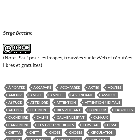
Serge Baccino
(Note : Sauf pour les images, trouvées sur le Web et réputées
libres et gratuites)
À PORTÉE
ACCAPARÉ
ACCAPARÉE
ACTES
ADUTES
AMOUR
ANGLE
ANNÉES
ASCENDANT
ASSIDUE
ASTUCE
ATTENDRE
ATTENTION
ATTENTION MENTALE
AUTRES
BÊTEMENT
BIENVEILLANT
BONHEUR
CABRIOLES
CACHEMIRE
CALME
CALMER L'ESPRIT
CANAUX
CARRÉMENT
CENTRES PSYCHIQUES
CERVEAU
CESSE
CHITTA
CHITTI
CHOSE
CHOSES
CIRCULATION
COEUR
COMMENCE
CONCENTRER
CONNAÎTRE