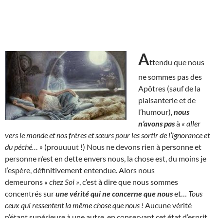
A
ttendu que nous
ne sommes pas des
Apôtres (sauf de la
plaisanterie et de
l’humour),
nous
n’avons pas
à
« aller
vers le monde et nos frères et sœurs pour les sortir de l’ignorance et
du péché… »
(prouuuut !) Nous ne devons rien à personne et
personne n’est en dette envers nous, la chose est, du moins je
l’espère, définitivement entendue. Alors nous
demeurons
« chez Soi »
, c’est à dire que nous sommes
concentrés sur
une vérité qui ne concerne que nous
et…
Tous
ceux qui ressentent la même chose que nous !
Aucune vérité
n’étant supérieure à une autre, en conservant cet état d’esprit