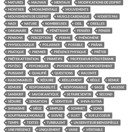
MATURES
MAUVAIS
MENTAUX
MODIFICATIONS DE L’ESPRIT
MONTRER
MONUMENTALE
MOUVEMENTS
MOUVEMENTS DE L'ESPRIT
MUSCLE CARDIAQUE
N'EXISTE PAS
NADI
NATURE
NOMBREUSES
OEIL
OREILLES
ORIGINAIRE
PAIX
PÉNÉTRANT
PENSÉES
PENSER
PENSONS
PERCEPTION
PERMIS
PHÉNOMÈNE
PHYSIOLOGIQUE
POLARISER
POSSIBLE
PRÂNA
PRATIQUE
PREMIER
PRÉSENCE PHYSIQUE
PRÊTER
PRÊTER ATTENTION
PRIMITIFS
PROFESSEUR D'ÉSOTÉRISME
PSY ÉSO
PSYCHIQUES
PSYCHOLOGIE DU COMPORTEMENT
PUISSANT
QUALIFIÉ
QUESTIONS
RACONTE
RAISONNABLES
RÉDUIRE
RÉELLEMENT
RÈGLE
REMUE
REMUER
RESPONSABILITÉ
RESPONSABLE
SAGE
SAGESSE
SANSKRIT
SAVOIR ANTIQUE
SE FAIRE SENTIR
SECOND
SÉDUIRE
SENSATION
SERVITEUR
SHIVA-SUTRA
SHIVAÏSME
SIÈGE
SIMPLES
SOMMET
SONS
SOUFFRANCE MORALE
SUIVRE
SUJET
SUR LE COEUR
TEMPS
TEXTES
TURBULENT
UN SERVITEUR BIEN ESPIÈGLE
UNE PRÉSENCE
UNIQUEMENT
VARIE
VÉRITABLE