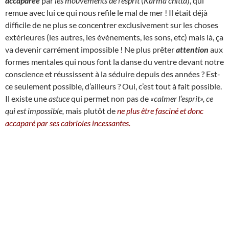
accaparée
par
les mouvements de l’esprit
(
Karma chitta
), qui
remue avec lui ce qui nous refile le mal de mer !
I
l était déjà
difficile de ne plus se concentrer exclusivement sur les choses
extérieures (les autres, les évènements, les sons, etc) mais là, ça
va devenir carrément impossible ! Ne plus prêter
attention
aux
formes mentales qui nous font la danse du ventre devant notre
conscience et réussissent à la séduire depuis des années ? Est-
ce seulement possible, d’ailleurs ? Oui, c’est tout à fait possible.
Il existe une
astuce
qui permet non pas de
«calmer l’esprit», ce
qui est impossible,
mais plutôt de
ne plus être fasciné et donc
accaparé par ses cabrioles incessantes.