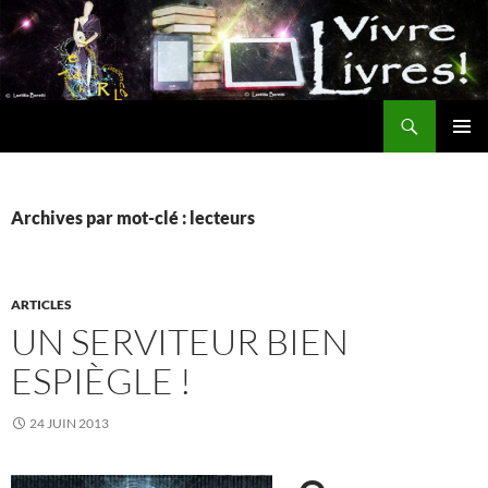
Aller
au
contenu
Recherche
MENU
PRINCI
Archives par mot-clé : lecteurs
ARTICLES
UN SERVITEUR BIEN
ESPIÈGLE !
24 JUIN 2013